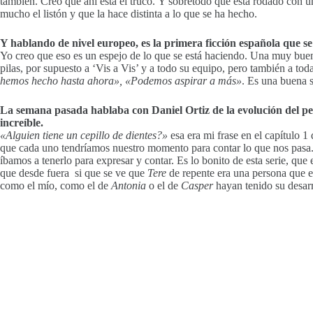
también. Creo que ahí está el truco. Y sobretodo que está rodado con un
mucho el listón y que la hace distinta a lo que se ha hecho.
Y hablando de nivel europeo, es la primera ficción española que 
Yo creo que eso es un espejo de lo que se está haciendo. Una muy buen
pilas, por supuesto a ‘Vis a Vis’ y a todo su equipo, pero también a to
hemos hecho hasta ahora», «Podemos aspirar a más»
. Es una buena s
La semana pasada hablaba con Daniel Ortiz de la evolución del p
increíble.
«Alguien tiene un cepillo de dientes?»
esa era mi frase en el capítulo 1
que cada uno tendríamos nuestro momento para contar lo que nos pasa.
íbamos a tenerlo para expresar y contar. Es lo bonito de esta serie, qu
que desde fuera si que se ve que
Tere
de repente era una persona que es
como el mío, como el de
Antonia
o el de
Casper
hayan tenido su desarr