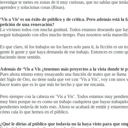
investigar te metes en zonas de ti muy curiosas, que no sabías que ten
aprendes y solucionas cosas (Risas).
‘Vis a Vis’ es un éxito de público y de crítica. Pero además está 
petición de una renovación?
Lo vivimos todos con mucha gratitud. Todos estamos deseando que haya
seguir trabajando con ellos mucho tiempo. Para nosotros sería maravill
Es que claro, tú los trabajos no los haces solo para ti, la ficción es un t
gente le guste y que haya demanda de ese trabajo. Entonces es como que l
haciendo tiene sentido.
Además de ‘Vis a Vis ¿tenemos más proyectos a la vista donde te 
Pues ahora mismo estoy ensayando una función de teatro que se llama ‘
del Siglo de Oro, no tiene nada que ver con ‘Vis a Vis’, voy con unos
hacer teatro que es lo que más he hecho y que me encanta.
Pero siempre con la cabeza en ‘Vis a Vis’. Todos estamos muy pendient
muy bien porque no es como un trabajo cualquiera que hayas trabajado
pendientes todavía de todo esto. Ahora se acabará de emitir y estarem
cómo cala lo que hemos en el público.
¿Qué le dirías al público que todavía no la haya visto para que emp