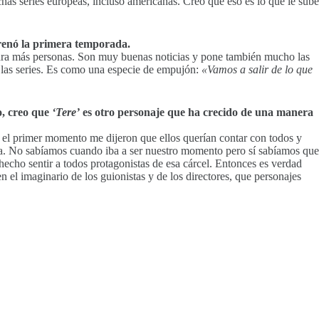
chas series europeas, incluso americanas. Creo que eso es lo que le sube
trenó la primera temporada.
 para más personas. Son muy buenas noticias y pone también mucho las
n las series. Es como una especie de empujón:
«Vamos a salir de lo que
o, creo que
‘Tere’
es otro personaje que ha crecido de una manera
de el primer momento me dijeron que ellos querían contar con todos y
ía. No sabíamos cuando iba a ser nuestro momento pero sí sabíamos que
hecho sentir a todos protagonistas de esa cárcel. Entonces es verdad
n el imaginario de los guionistas y de los directores, que personajes