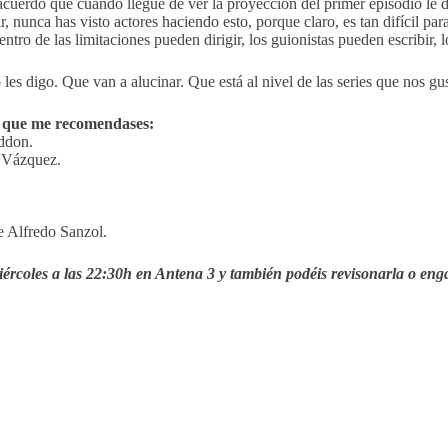
acuerdo que cuando llegué de ver la proyección del primer episodio le d
, nunca has visto actores haciendo esto, porque claro, es tan difícil pa
entro de las limitaciones pueden dirigir, los guionistas pueden escribir
 les digo. Que van a alucinar. Que está al nivel de las series que nos gu
ía que me recomendases:
ddon.
a Vázquez.
e Alfredo Sanzol.
os miércoles a las 22:30h en Antena 3 y también podéis revisonarla o e