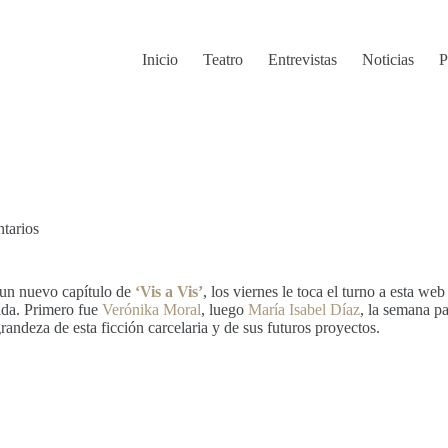
Inicio
Teatro
Entrevistas
Noticias
P
tarios
e un nuevo capítulo de
‘Vis a Vis’
, los viernes le toca el turno a esta w
ada. Primero fue
Verónika Moral
, luego
María Isabel Díaz
, la semana pa
andeza de esta ficción carcelaria y de sus futuros proyectos.