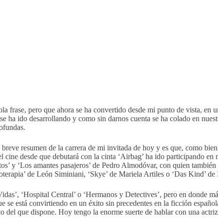
frase, pero que ahora se ha convertido desde mi punto de vista, en una
se ha ido desarrollando y como sin darnos cuenta se ha colado en nuestr
ofundas.
 breve resumen de la carrera de mi invitada de hoy y es que, como bien
el cine desde que debutará con la cinta ‘Airbag’ ha ido participando e
 y ‘Los amantes pasajeros’ de Pedro Almodóvar, con quien también vol
terapia’ de León Siminiani, ‘Skye’ de Mariela Artiles o ‘Das Kind’ de
 Vidas’, ‘Hospital Central’ o ‘Hermanos y Detectives’, pero en donde má
ue se está convirtiendo en un éxito sin precedentes en la ficción españo
vo del que dispone. Hoy tengo la enorme suerte de hablar con una actri