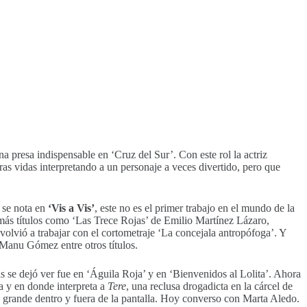
 presa indispensable en ‘Cruz del Sur’. Con este rol la actriz
as vidas interpretando a un personaje a veces divertido, pero que
 se nota en
‘Vis a Vis’
, este no es el primer trabajo en el mundo de la
n más títulos como ‘Las Trece Rojas’ de Emilio Martínez Lázaro,
vió a trabajar con el cortometraje ‘La concejala antropófoga’. Y
 Manu Gómez entre otros títulos.
s se dejó ver fue en ‘Águila Roja’ y en ‘Bienvenidos al Lolita’. Ahora
la y en donde interpreta a
Tere
, una reclusa drogadicta en la cárcel de
z grande dentro y fuera de la pantalla. Hoy converso con Marta Aledo.