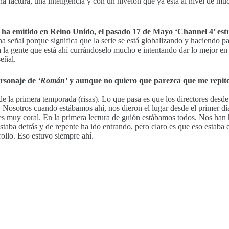
a factura, una inteligencia y con un nivelón que ya está al nivel de mu
se ha emitido en Reino Unido, el pasado 17 de Mayo ‘Channel 4’ es
a señal porque significa que la serie se está globalizando y haciendo
da la gente que está ahí currándoselo mucho e intentando dar lo mejor e
eñal.
ersonaje de
‘Román’
y aunque no quiero que parezca que me repit
 de la primera temporada (risas). Lo que pasa es que los directores des
 Nosotros cuando estábamos ahí, nos dieron el lugar desde el primer d
e es muy coral. En la primera lectura de guión estábamos todos. Nos han 
taba detrás y de repente ha ido entrando, pero claro es que eso estaba e
ollo. Eso estuvo siempre ahí.