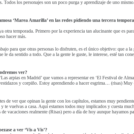
ías. Todos los personajes son un poco purga y aprendizaje de uno mismo.
la famosa ‘Marea Amarilla’ en las redes pidiendo una tercera tempo
 otra temporada. Primero por la experiencia tan alucinante que es par
oso hacer más.
rabajo para que otras personas lo disfruten, es el único objetivo: que a la
e da sentido a todo. Que a la gente le guste, le interese, esté tan cone
podremos ver?
Las arpias en Madrid’ que vamos a representar en ‘El Festival de Almag
 vestidazos y corpiño. Estoy aprendiendo a hacer esgrima… (risas) Muy 
es de ver que opinan la gente con los capítulos, estamos muy pendiente
 y te vuelvas a casa. Aquí estamos todos muy implicados y cuesta muc
os de vacaciones realmente (Risas) pero a día de hoy aunque hayamos p
ezase a ver ‘Vis a Vis’?