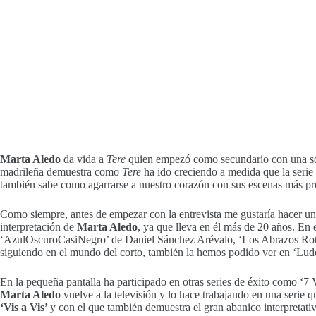
Marta Aledo
da vida a
Tere
quien empezó como secundario con una sola 
madrileña demuestra como
Tere
ha ido creciendo a medida que la serie 
también sabe como agarrarse a nuestro corazón con sus escenas más pr
Como siempre, antes de empezar con la entrevista me gustaría hacer un
interpretación de
Marta Aledo
, ya que lleva en él más de 20 años. En 
‘AzulOscuroCasiNegro’ de Daniel Sánchez Arévalo, ‘Los Abrazos Rotos’
siguiendo en el mundo del corto, también la hemos podido ver en ‘Ludo
En la pequeña pantalla ha participado en otras series de éxito como ‘7
Marta Aledo
vuelve a la televisión y lo hace trabajando en una serie q
‘Vis a Vis’
y con el que también demuestra el gran abanico interpretati