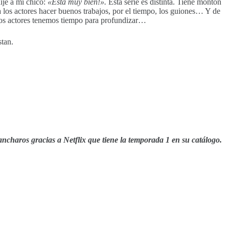
ije a mi chico:
«Está muy bien!».
Esta serie es distinta. Tiene montón
ra los actores hacer buenos trabajos, por el tiempo, los guiones… Y de
, los actores tenemos tiempo para profundizar…
stan.
ngancharos gracias a Netflix que tiene la temporada 1 en su catálogo.