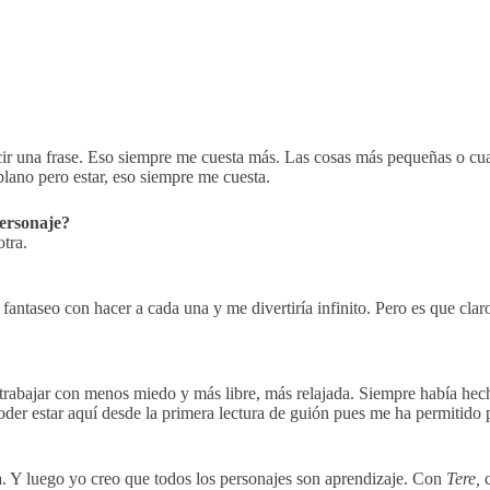
ecir una frase. Eso siempre me cuesta más. Las cosas más pequeñas o cu
plano pero estar, eso siempre me cuesta.
personaje?
tra.
 fantaseo con hacer a cada una y me divertiría infinito. Pero es que cla
rabajar con menos miedo y más libre, más relajada. Siempre había hec
 poder estar aquí desde la primera lectura de guión pues me ha permitido
a. Y luego yo creo que todos los personajes son aprendizaje. Con
Tere,
c