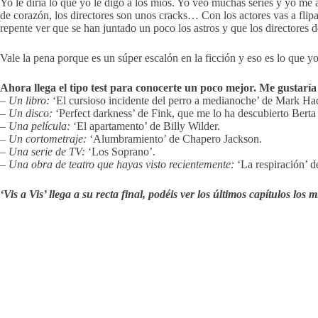
Yo le diría lo que yo le digo a los míos. Yo veo muchas series y yo me 
de corazón, los directores son unos cracks… Con los actores vas a flipar
repente ver que se han juntado un poco los astros y que los directores d
Vale la pena porque es un súper escalón en la ficción y eso es lo que yo
Ahora llega el tipo test para conocerte un poco mejor. Me gustar
– Un libro:
‘El cursioso incidente del perro a medianoche’ de Mark Ha
– Un disco:
‘Perfect darkness’ de Fink, que me lo ha descubierto Bert
– Una película:
‘El apartamento’ de Billy Wilder.
– Un cortometraje:
‘Alumbramiento’ de Chapero Jackson.
– Una serie de TV:
‘Los Soprano’.
– Una obra de teatro que hayas visto recientemente:
‘La respiración’ d
‘Vis a Vis’ llega a su recta final, podéis ver los últimos capítulos l