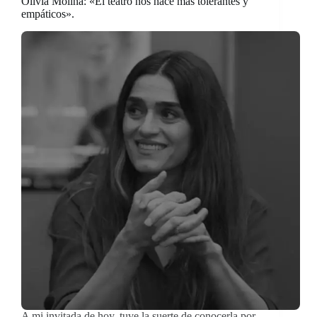
Olivia Molina: «El teatro nos hace más tolerantes y
empáticos».
A mi invitada de hoy, tuve la suerte de conocerla por