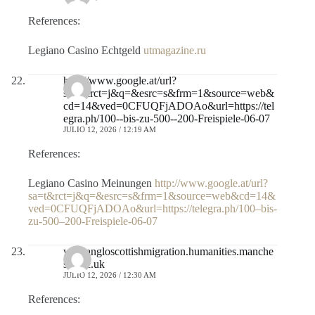
References:
Legiano Casino Echtgeld
utmagazine.ru
http://www.google.at/url?
sa=t&rct=j&q=&esrc=s&frm=1&source=web&
cd=14&ved=0CFUQFjADOAo&url=https://tel
egra.ph/100--bis-zu-500--200-Freispiele-06-07
JULIO 12, 2026 / 12:19 AM
References:
Legiano Casino Meinungen
http://www.google.at/url?
sa=t&rct=j&q=&esrc=s&frm=1&source=web&cd=14&
ved=0CFUQFjADOAo&url=https://telegra.ph/100–bis-
zu-500–200-Freispiele-06-07
wiki.angloscottishmigration.humanities.manche
ster.ac.uk
JULIO 12, 2026 / 12:30 AM
References: