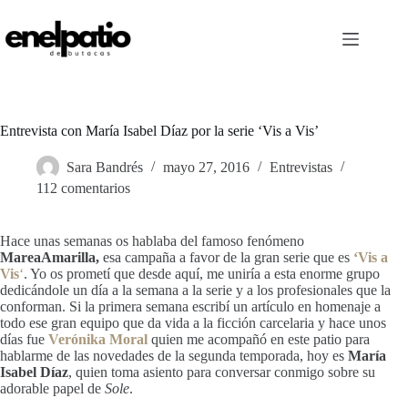
Saltar
al
contenido
Entrevista con María Isabel Díaz por la serie ‘Vis a Vis’
Sara Bandrés
mayo 27, 2016
Entrevistas
112 comentarios
Hace unas semanas os hablaba del famoso fenómeno
MareaAmarilla,
esa campaña a favor de la gran serie que es
‘Vis a
Vis
‘
. Yo os prometí que desde aquí, me uniría a esta enorme grupo
dedicándole un día a la semana a la serie y a los profesionales que la
conforman. Si la primera semana escribí un artículo en homenaje a
todo ese gran equipo que da vida a la ficción carcelaria y hace unos
días fue
Verónika Moral
quien me acompañó en este patio para
hablarme de las novedades de la segunda temporada, hoy es
María
Isabel Díaz
, quien toma asiento para conversar conmigo sobre su
adorable papel de
Sole
.