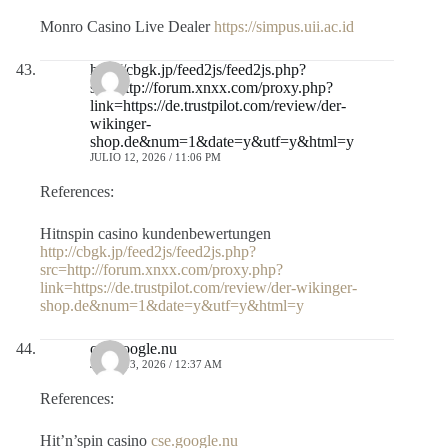
Monro Casino Live Dealer
https://simpus.uii.ac.id
http://cbgk.jp/feed2js/feed2js.php?
src=http://forum.xnxx.com/proxy.php?
link=https://de.trustpilot.com/review/der-
wikinger-
shop.de&num=1&date=y&utf=y&html=y
JULIO 12, 2026 / 11:06 PM
References:
Hitnspin casino kundenbewertungen
http://cbgk.jp/feed2js/feed2js.php?
src=http://forum.xnxx.com/proxy.php?
link=https://de.trustpilot.com/review/der-wikinger-
shop.de&num=1&date=y&utf=y&html=y
cse.google.nu
JULIO 13, 2026 / 12:37 AM
References:
Hit’n’spin casino
cse.google.nu