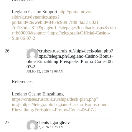
Legiano Casino Support
http://portal.novo-
sibirsk.ru/dynamics.aspx?
portalid=2&webid=8464c989-7fd8-4a32-8021-
7df585dca817&pageurl=/sitepages/feedback.aspx&colo
r=b00000&source=https://telegra.ph/Official-Casino-
Site-06-07-2
https://cruises.ruscruiz.ru/ships/deck-plan.php?
img=https://telegra.ph/Legiano-Casino-Bonus-
ohne-Einzahlung-Freispiele--Promo-Codes-06-
07-2
JULIO 12, 2026 / 2:09 AM
References:
Legiano Casino Einzahlung
https://cruises.ruscruiz.ru/ships/deck-plan.php?
img=https://telegra.ph/Legiano-Casino-Bonus-ohne-
Einzahlung-Freispiele–Promo-Codes-06-07-2
http://clients1.google.lv
JULIO 12, 2026 / 2:25 AM