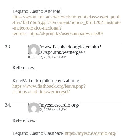
Legiano Casino Android
https://www.imn.ac.cr/ca/web/imn/noticias/-/asset_publi
sher/d3dYbuSgq37O/content/noticia_05112021instituto
-meteorologico-nacional?
redirect=http://okprint.kz/user/sampanwaste20/
https://www.flashback.org/leave.php?
u=https://spd.link/wernergsel/
JULIO 12, 2026 / 4:31 AM
References:
KingMaker kreditkarte einzahlung
https://www.flashback.org/leave.php?
u=https://spd.link/wernergsel/
https://myesc.escardio.org/
JULIO 12, 2026 / 4:46 AM
References:
Legiano Casino Cashback
https://myesc.escardio.org/