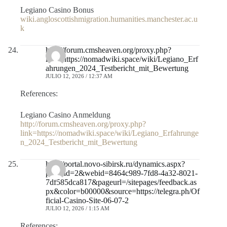
Legiano Casino Bonus
wiki.angloscottishmigration.humanities.manchester.ac.u
k
http://forum.cmsheaven.org/proxy.php?
link=https://nomadwiki.space/wiki/Legiano_Erf
ahrungen_2024_Testbericht_mit_Bewertung
JULIO 12, 2026 / 12:37 AM
References:
Legiano Casino Anmeldung
http://forum.cmsheaven.org/proxy.php?
link=https://nomadwiki.space/wiki/Legiano_Erfahrunge
n_2024_Testbericht_mit_Bewertung
http://portal.novo-sibirsk.ru/dynamics.aspx?
portalid=2&webid=8464c989-7fd8-4a32-8021-
7df585dca817&pageurl=/sitepages/feedback.as
px&color=b00000&source=https://telegra.ph/Of
ficial-Casino-Site-06-07-2
JULIO 12, 2026 / 1:15 AM
References: