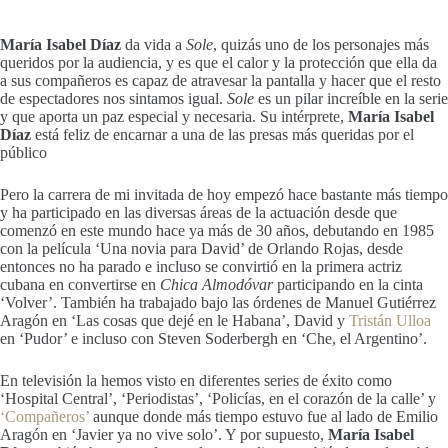
María Isabel Díaz
da vida a
Sole
, quizás uno de los personajes más
queridos por la audiencia, y es que el calor y la protección que ella da
a sus compañeros es capaz de atravesar la pantalla y hacer que el resto
de espectadores nos sintamos igual.
Sole
es un pilar increíble en la serie
y que aporta un paz especial y necesaria. Su intérprete,
María Isabel
Díaz
está feliz de encarnar a una de las presas más queridas por el
público
Pero la carrera de mi invitada de hoy empezó hace bastante más tiempo
y ha participado en las diversas áreas de la actuación desde que
comenzó en este mundo hace ya más de 30 años, debutando en 1985
con la película ‘Una novia para David’ de Orlando Rojas, desde
entonces no ha parado e incluso se convirtió en la primera actriz
cubana en convertirse en
Chica Almodóvar
participando en la cinta
‘Volver’. También ha trabajado bajo las órdenes de Manuel Gutiérrez
Aragón en ‘Las cosas que dejé en le Habana’, David y
Tristán Ulloa
en ‘Pudor’ e incluso con Steven Soderbergh en ‘Che, el Argentino’.
En televisión la hemos visto en diferentes series de éxito como
‘Hospital Central’, ‘Periodistas’, ‘Policías, en el corazón de la calle’ y
‘Compañeros’
aunque donde más tiempo estuvo fue al lado de Emilio
Aragón en ‘Javier ya no vive solo’. Y por supuesto,
María Isabel