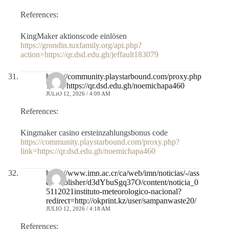
References:
KingMaker aktionscode einlösen
https://grondin.tuxfamily.org/api.php?
action=https://qr.dsd.edu.gh/jeffault183079
https://community.playstarbound.com/proxy.php
?link=https://qr.dsd.edu.gh/noemichapa460
JULIO 12, 2026 / 4:09 AM
References:
Kingmaker casino ersteinzahlungsbonus code
https://community.playstarbound.com/proxy.php?
link=https://qr.dsd.edu.gh/noemichapa460
https://www.imn.ac.cr/ca/web/imn/noticias/-/ass
et_publisher/d3dYbuSgq37O/content/noticia_0
5112021instituto-meteorologico-nacional?
redirect=http://okprint.kz/user/sampanwaste20/
JULIO 12, 2026 / 4:18 AM
References: