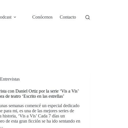
odcast
Conócenos
Contacto
Entrevistas
ista con Daniel Ortiz por la serie ‘Vis a Vis’
bra de teatro ‘Escrito en las estrellas’
unas semanas comencé un especial dedicado
ue para mi, es una de las mejores series de
a historia, ‘Vis a Vis’ Cada 7 días un
o de esta gran ficción se ha ido sentando en
l…