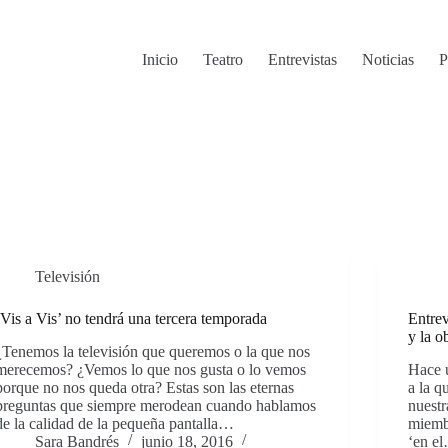
Inicio
Teatro
Entrevistas
Noticias
P
Televisión
‘Vis a Vis’ no tendrá una tercera temporada
Entrev
y la o
¿Tenemos la televisión que queremos o la que nos
merecemos? ¿Vemos lo que nos gusta o lo vemos
Hace 
porque no nos queda otra? Estas son las eternas
a la q
preguntas que siempre merodean cuando hablamos
nuestr
de la calidad de la pequeña pantalla…
miembr
Sara Bandrés
junio 18, 2016
‘en e