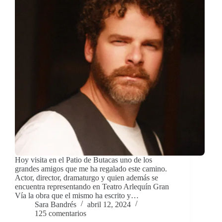
Hoy visita en el Patio de Butacas uno de los
grandes amigos que me ha regalado este camino.
Actor, director, dramaturgo y quien además se
encuentra representando en Teatro Arlequín Gran
Vía la obra que el mismo ha escrito y…
Sara Bandrés
abril 12, 2024
125 comentarios