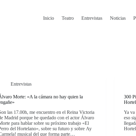
Inicio
Teatro
Entrevistas
Noticias
P
Entrevistas
Álvaro Morte: «A la cámara no hay quien la
300 Pi
engañe»
Horte
Son las 17.00h, me encuentro en el Reina Victoria
Ya va
de Madrid porque he quedado con el actor Álvaro
eso si
Morte para hablar sobre su próximo trabajo «El
llegad
Perro del Hortelano», sobre su futuro y sobre Ay
Hortel
Carmela! musical del que forma parte…