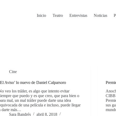
Inicio
Teatro
Entrevistas
Noticias
P
Cine
‘El Aviso’ lo nuevo de Daniel Calparsoro
Premi
No veo los tráiler, es algo que intento evitar
Anoch
siempre que puedo y es que creo, que para bien o
CIBB 
para mal, un mal tráiler puede darte una idea
Premi
equivocada de una película e incluso, puede llegar
sus ga
a darte más…
mundo 
Sara Bandrés
abril 8, 2018