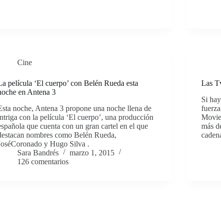
Cine
La película ‘El cuerpo’ con Belén Rueda esta
Las T
noche en Antena 3
Si hay
Esta noche, Antena 3 propone una noche llena de
fuerza
intriga con la película ‘El cuerpo’, una producción
Movie
española que cuenta con un gran cartel en el que
más de
destacan nombres como Belén Rueda,
caden
JoséCoronado y Hugo Silva .
Sara Bandrés
marzo 1, 2015
126 comentarios