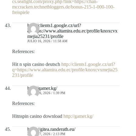
cs.seafight.com/proxy.php?link=https://chan-
mccracken.technetbloggers.de/bonus-215-1-000-100-
freispiele
http://clients1.google.cz/url?
q=https://www.altamira.edu.ec/profile/knoxcvx
mejia25231/profile
JULIO 16, 2026 / 11:58 AM
References:
Hit n spin casino deutsch
http://clients1.google.cz/url?
q=https://www.altamira.edu.ec/profile/knoxcvxmejia25
231/profile
http://gamer.kg/
JULIO 16, 2026 / 1:39 PM
References:
Hitnspin casino download
http://gamer.kg/
https://gitea.randerath.eu/
JULIO 17, 2026 / 2:13 PM