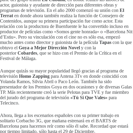
actor, guionista y ayudante de dirección para diferentes obras y
programas de televisión. En el año 2000 comenzó su unión con
El
Terrat
en donde ahora también realiza la función de Consejero de
Contenidos, aunque su primera participación fue como actor. Esta
relación con la productora de Buenfuente le ha convertido incluso en
productor de películas como «Somos gente honrada» o «Barcelona Nit
d’Estiu». Pero su vinculación con el cine no es sólo esa, empezó
mucho antes como director y guionista de la película
Tapas
con la que
obtuvo el
Goya a Mejor Dirección Novel
y con la
posterior
Cobardes
, que se hizo con el Premio de la Crítica en el
Festival de Málaga.
Aunque quizás su mayor popularidad llegó gracias al programa de
televisión
Homo Zapping
para Antena 3Tv en donde coincidió con
Yolanda Ramos, Silvia Abril o Paco León. También ha sido
presentador de los Premios Goya en dos ocasiones y de diversas Galas
TP. Más recientemente creó la serie Pelotas para TVE y fue miembro
del jurado del programa de televisión
«Tú Si Que Vales»
para
Telecinco.
Ahora, llega a los escenarios españoles con su primer trabajo en
solitario Corbacho 3G, que mañana estrenará en el BARTS de
Barcelona para hacernos reír como sólo él sabe. Recordad que estará
por tiempo limitado, sólo hasta el 29 de Diciembre.