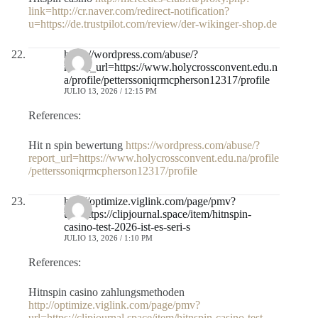
link=http://cr.naver.com/redirect-notification?
u=https://de.trustpilot.com/review/der-wikinger-shop.de
https://wordpress.com/abuse/?
report_url=https://www.holycrossconvent.edu.n
a/profile/petterssoniqrmcpherson12317/profile
JULIO 13, 2026 / 12:15 PM
References:
Hit n spin bewertung
https://wordpress.com/abuse/?
report_url=https://www.holycrossconvent.edu.na/profile
/petterssoniqrmcpherson12317/profile
http://optimize.viglink.com/page/pmv?
url=https://clipjournal.space/item/hitnspin-
casino-test-2026-ist-es-seri-s
JULIO 13, 2026 / 1:10 PM
References:
Hitnspin casino zahlungsmethoden
http://optimize.viglink.com/page/pmv?
url=https://clipjournal.space/item/hitnspin-casino-test-