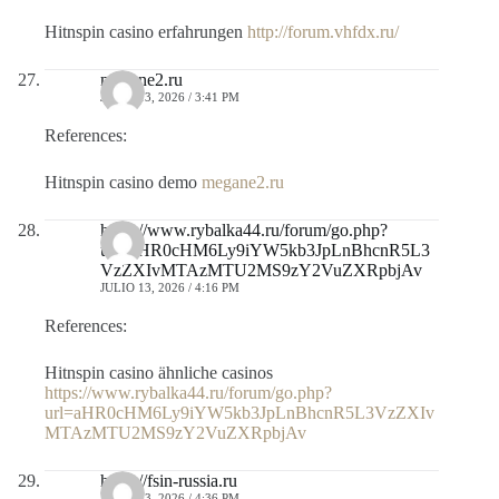
Hitnspin casino erfahrungen
http://forum.vhfdx.ru/
megane2.ru
JULIO 13, 2026 / 3:41 PM
References:
Hitnspin casino demo
megane2.ru
https://www.rybalka44.ru/forum/go.php?
url=aHR0cHM6Ly9iYW5kb3JpLnBhcnR5L3
VzZXIvMTAzMTU2MS9zY2VuZXRpbjAv
JULIO 13, 2026 / 4:16 PM
References:
Hitnspin casino ähnliche casinos
https://www.rybalka44.ru/forum/go.php?
url=aHR0cHM6Ly9iYW5kb3JpLnBhcnR5L3VzZXIv
MTAzMTU2MS9zY2VuZXRpbjAv
https://fsin-russia.ru
JULIO 13, 2026 / 4:36 PM