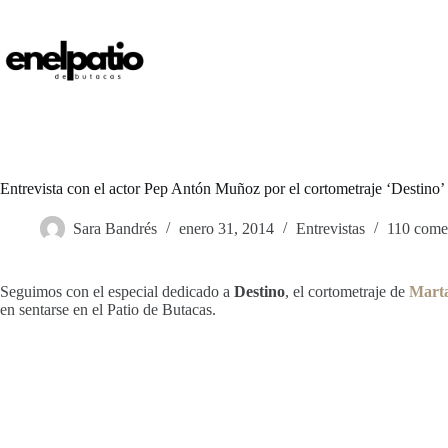
Saltar
al
contenido
Entrevista con el actor Pep Antón Muñoz por el cortometraje ‘Destino’
Sara Bandrés
enero 31, 2014
Entrevistas
110 come
Seguimos con el especial dedicado a
Destino
, el cortometraje de
Marta
en sentarse en el Patio de Butacas.