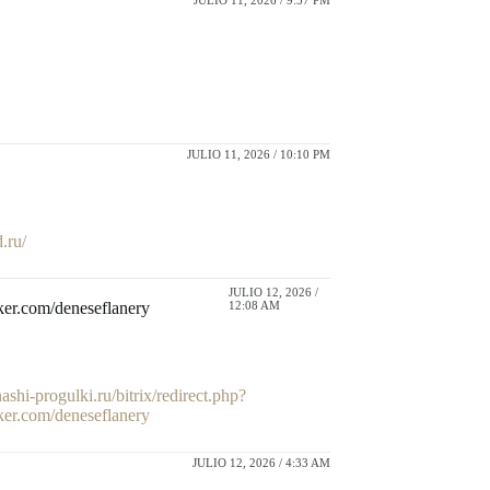
JULIO 11, 2026 / 9:57 PM
JULIO 11, 2026 / 10:10 PM
.ru/
JULIO 12, 2026 /
er.com/deneseflanery
12:08 AM
ashi-progulki.ru/bitrix/redirect.php?
er.com/deneseflanery
JULIO 12, 2026 / 4:33 AM