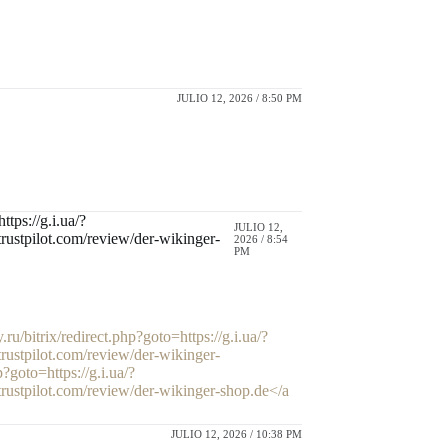
JULIO 12, 2026 / 8:50 PM
ttps://g.i.ua/?
JULIO 12,
stpilot.com/review/der-wikinger-
2026 / 8:54
PM
.ru/bitrix/redirect.php?goto=https://g.i.ua/?
stpilot.com/review/der-wikinger-
?goto=https://g.i.ua/?
stpilot.com/review/der-wikinger-shop.de</a
JULIO 12, 2026 / 10:38 PM