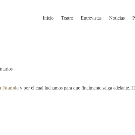
Inicio
Teatro
Entrevistas
Noticias
P
ntarios
 Juanola
y por el cual luchamos para que finalmente salga adelante. 