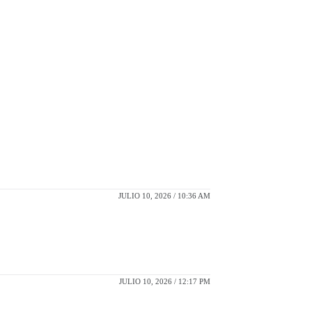
JULIO 10, 2026 / 10:36 AM
JULIO 10, 2026 / 12:17 PM