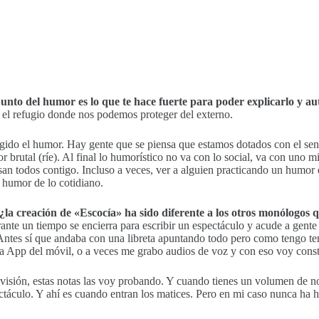
unto del humor es lo que te hace fuerte para poder explicarlo y au
s el refugio donde nos podemos proteger del externo.
ido el humor. Hay gente que se piensa que estamos dotados con el sen
brutal (ríe). Al final lo humorístico no va con lo social, va con uno mis
n todos contigo. Incluso a veces, ver a alguien practicando un humor 
 humor de lo cotidiano.
, ¿la creación de «Escocía» ha sido diferente a los otros monólog
te un tiempo se encierra para escribir un espectáculo y acude a gente
ntes sí que andaba con una libreta apuntando todo pero como tengo tend
 la App del móvil, o a veces me grabo audios de voz y con eso voy cons
evisión, estas notas las voy probando. Y cuando tienes un volumen de 
ectáculo. Y ahí es cuando entran los matices. Pero en mi caso nunca ha 