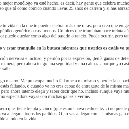
te o mejor monólogo ya esté hecho, es decir, hay gente que celebra mu
reo que tú como cómico cuando llevas 25 años de carrera y si has abraz
tu vida en la que te puede celebrar más que otras, pero creo que en 
 público genérico o casa menos. Cómicos que triunfaban hace treinta a
or puede quedar como algo del pasado o rancio. Puede ocurrir, pero tamb
mpo y estar tranquila en la butaca mientras que ustedes os estáis
ción nerviosa e incluso, y perdón por la expresión, ¡tenía ganas de def
 su manera, pero ahora tengo una seguridad y una calma… porque yo cas
 salir.
go mismo. Me preocupa mucho fallarme a mi mismo y perder la capacidad
 estás fallando, o cuando ya no eres capaz de entregarte de la misma man
, pero ahora intento elegir y saber decir que no, incluso aunque vaya m
como espectadora vayas con muchas ganas a verme.
ero que tiene treinta y cinco (que es un chava realmente…) no puede pe
 va a llegar a todos los partidos. O no vas a llegar con las mismas gan
ble a todo en la vida.