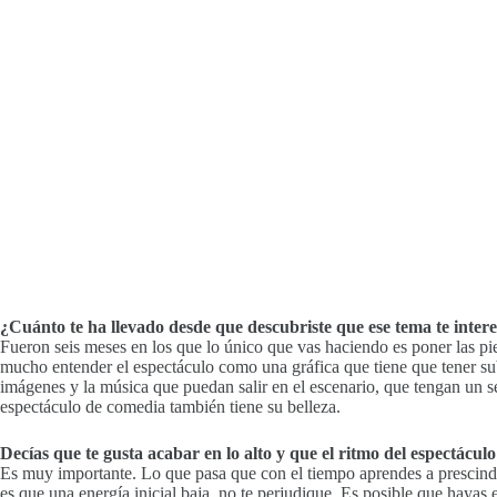
¿Cuánto te ha llevado desde que descubriste que ese tema te intere
Fueron seis meses en los que lo único que vas haciendo es poner las pi
mucho entender el espectáculo como una gráfica que tiene que tener su
imágenes y la música que puedan salir en el escenario, que tengan un s
espectáculo de comedia también tiene su belleza.
Decías que te gusta acabar en lo alto y que el ritmo del espectác
Es muy importante. Lo que pasa que con el tiempo aprendes a prescindir
es que una energía inicial baja, no te perjudique. Es posible que haya