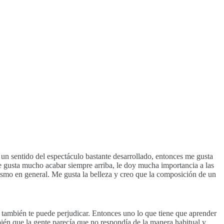
 un sentido del espectáculo bastante desarrollado, entonces me gusta
 gusta mucho acabar siempre arriba, le doy mucha importancia a las
ismo en general. Me gusta la belleza y creo que la composición de un
 también te puede perjudicar. Entonces uno lo que tiene que aprender
ién que la gente parecía que no respondía de la manera habitual y