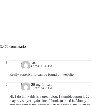
3.472 comentarios
zithromax
ENERO 6, 2026 / 11:44 PM
Really superb info can be found on website.
levitra 20 mg for sale
ENERO 16, 2026 / 4:15 PM
Hi, I do think this is a great blog. I stumbledupon it 😉 I
may revisit yet again since I book-marked it. Money
and freedom is the greatest way to change, may you be