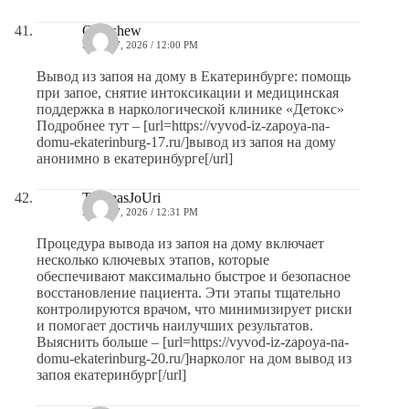
Curtishew
MAYO 7, 2026 / 12:00 PM
Вывод из запоя на дому в Екатеринбурге: помощь
при запое, снятие интоксикации и медицинская
поддержка в наркологической клинике «Детокс»
Подробнее тут – [url=https://vyvod-iz-zapoya-na-
domu-ekaterinburg-17.ru/]вывод из запоя на дому
анонимно в екатеринбурге[/url]
ThomasJoUri
MAYO 7, 2026 / 12:31 PM
Процедура вывода из запоя на дому включает
несколько ключевых этапов, которые
обеспечивают максимально быстрое и безопасное
восстановление пациента. Эти этапы тщательно
контролируются врачом, что минимизирует риски
и помогает достичь наилучших результатов.
Выяснить больше – [url=https://vyvod-iz-zapoya-na-
domu-ekaterinburg-20.ru/]нарколог на дом вывод из
запоя екатеринбург[/url]