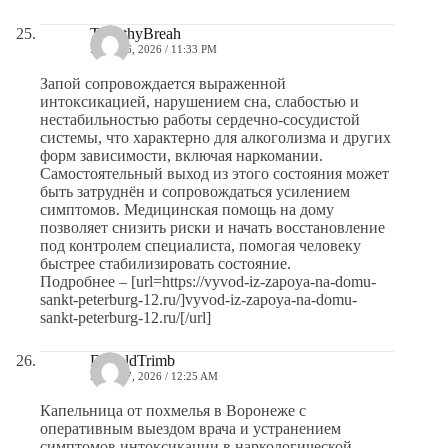
TimothyBreah
MAYO 6, 2026 / 11:33 PM
Запой сопровождается выраженной
интоксикацией, нарушением сна, слабостью и
нестабильностью работы сердечно-сосудистой
системы, что характерно для алкоголизма и других
форм зависимости, включая наркомании.
Самостоятельный выход из этого состояния может
быть затруднён и сопровождаться усилением
симптомов. Медицинская помощь на дому
позволяет снизить риски и начать восстановление
под контролем специалиста, помогая человеку
быстрее стабилизировать состояние.
Подробнее – [url=https://vyvod-iz-zapoya-na-domu-
sankt-peterburg-12.ru/]vyvod-iz-zapoya-na-domu-
sankt-peterburg-12.ru/[/url]
DonaldTrimb
MAYO 7, 2026 / 12:25 AM
Капельница от похмелья в Воронеже с
оперативным выездом врача и устранением
симптомов интоксикации в наркологической