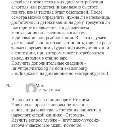
ослаблен после нескольких дней употребления
алкоголя или родственникам важно быстрее
понять, какая тактика будет безопасной. После
осмотра можно определить, нужна ли капельница,
достаточно ли детоксикации на дому, требуется ли
повторное наблюдение, а в дальнейшем —
консультация по лечению алкоголизма,
кодирование или реабилитация. В части случаев
уже первый звонок позволяет понять, идет ли речь
только о временном ухудшении самочувствия или
о состоянии, при котором может потребоваться
вывод из запоя в стационаре.
Получить дополнительные сведения –
[url=https://narkolog-na-dom-ekaterinburg-
3.ru/]нарколог на дом анонимно екатеринбург[/url]
LarryMox
MAYO 7, 2026 / 1:00 AM
Вывод из запоя в стационаре в Нижнем
Новгороде: профессиональное лечение,
капельницы и контроль состояния пациента в
наркологической клинике «Стармед».
Изучить вопрос глубже – [url=https://vyvod-iz-
zapoya-v-staczionare-nizhnij-novgorod-