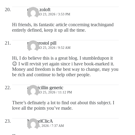
cheap zoloft
FEBRERO 23, 2026 / 3:53 PM
Hi friends, its fantastic article concerning teachingand
entirely defined, keep it up all the time.
misoprostol pill
FEBRERO 25, 2026 / 9:52 AM
Hi, I do believe this is a great blog. I stumbledupon it
😉 I will revisit yet again since i have book-marked it.
Money and freedom is the best way to change, may you
be rich and continue to help other people.
amoxicillin generic
FEBRERO 25, 2026 / 11:12 PM
There’s definately a lot to find out about this subject. I
love all the points you’ve made.
ManuelClicA
MAYO 5, 2026 / 7:37 AM