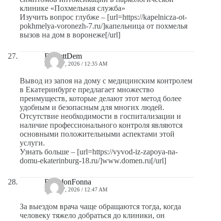
клинике «Похмельная служба»
Изучить вопрос глубже – [url=https://kapelnicza-ot-
pokhmelya-voronezh-7.ru/]капельница от похмелья
вызов на дом в воронеже[/url]
EverettDem
MAYO 7, 2026 / 12:35 AM
Вывод из запоя на дому с медицинским контролем
в Екатеринбурге предлагает множество
преимуществ, которые делают этот метод более
удобным и безопасным для многих людей.
Отсутствие необходимости в госпитализации и
наличие профессионального контроля являются
основными положительными аспектами этой
услуги.
Узнать больше – [url=https://vyvod-iz-zapoya-na-
domu-ekaterinburg-18.ru/]www.domen.ru[/url]
BrandonFonna
MAYO 7, 2026 / 12:47 AM
За выездом врача чаще обращаются тогда, когда
человеку тяжело добраться до клиники, он