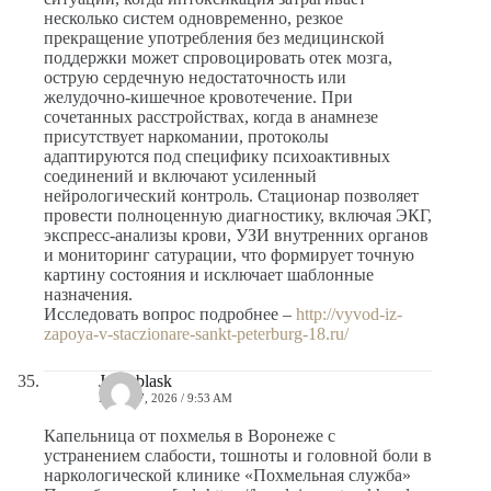
несколько систем одновременно, резкое
прекращение употребления без медицинской
поддержки может спровоцировать отек мозга,
острую сердечную недостаточность или
желудочно-кишечное кровотечение. При
сочетанных расстройствах, когда в анамнезе
присутствует наркомании, протоколы
адаптируются под специфику психоактивных
соединений и включают усиленный
нейрологический контроль. Стационар позволяет
провести полноценную диагностику, включая ЭКГ,
экспресс-анализы крови, УЗИ внутренних органов
и мониторинг сатурации, что формирует точную
картину состояния и исключает шаблонные
назначения.
Исследовать вопрос подробнее –
http://vyvod-iz-
zapoya-v-staczionare-sankt-peterburg-18.ru/
Jorgeblask
MAYO 7, 2026 / 9:53 AM
Капельница от похмелья в Воронеже с
устранением слабости, тошноты и головной боли в
наркологической клинике «Похмельная служба»