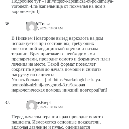
Подробнее тут – [url=https://kapelnicza-ot-pokhmelya-
voronezh-4.ru/]капельница от похмелья на дом в
воронеже[/url]
DonaldTousa
MAYO 7, 2026 / 10:00 AM
В Нижнем Новгороде выезд нарколога на дом
используется при состояниях, требующих
оперативной медицинской оценки и начала
терапии. Врач приезжает с необходимыми
препаратами, проводит осмотр и формирует план
лечения на месте. Такой формат позволяет
сократить время до начала помощи и снизить
нагрузку на пациента.
Узнать больше – [url=https://narkologicheskaya-
pomoshh-nizhnij-novgorod-8.ru/]скорая
наркологическая помощь нижний новгород[/url]
ThomasBrept
MAYO 7, 2026 / 10:15 AM
Перед началом терапии врач проводит осмотр
пациента. Измеряются основные показатели,
включая давление и пульс, оценивается