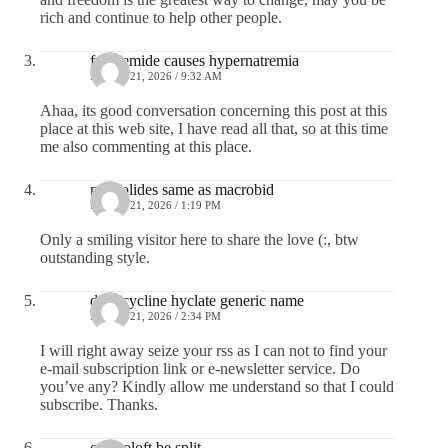
rich and continue to help other people.
furosemide causes hypernatremia
ENERO 21, 2026 / 9:32 AM
Ahaa, its good conversation concerning this post at this
place at this web site, I have read all that, so at this time
me also commenting at this place.
macrolides same as macrobid
ENERO 21, 2026 / 1:19 PM
Only a smiling visitor here to share the love (:, btw
outstanding style.
doxycycline hyclate generic name
ENERO 21, 2026 / 2:34 PM
I will right away seize your rss as I can not to find your
e-mail subscription link or e-newsletter service. Do
you’ve any? Kindly allow me understand so that I could
subscribe. Thanks.
can zoloft be split