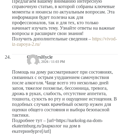
Предлагаем вашему вниманию интересную
справочную статью, в которой собраны ключевые
моменты и нюансы по актуальным вопросам. Эта
информация будет полезна как для
профессионалов, так и для тех, кто только
начинает изучать тему. Узнайте ответы на важные
вопросы и расширьте свои знания!
Получить дополнительные сведения –
https://vivod-
iz-zapoya-2.ru/
CharlesHycle
MAYO 6, 2026 / 11:03 PM
Помощь на дому рассматривают при состояниях,
связанных с острым ухудшением самочувствия
после алкоголя. Чаще всего это несколько дней
запоя, тяжелое похмелье, бессонница, тревога,
дрожь в руках, слабость, отсутствие аппетита,
тошнота, сухость во рту и ощущение истощения. В
подобных случаях врачебный осмотр нужен для
оценки общего состояния и выбора безопасной
тактики.
Подробнее тут – [url=https://narkolog-na-dom-
ekaterinburg.ru/]нарколог на дом в
екатеринбурге[/url]