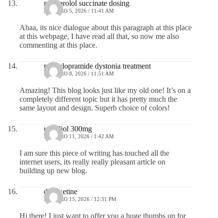
metoprolol succinate dosing
FEBRERO 5, 2026 / 11:41 AM
Ahaa, its nice dialogue about this paragraph at this place
at this webpage, I have read all that, so now me also
commenting at this place.
metoclopramide dystonia treatment
FEBRERO 8, 2026 / 11:51 AM
Amazing! This blog looks just like my old one! It’s on a
completely different topic but it has pretty much the
same layout and design. Superb choice of colors!
ursodiol 300mg
FEBRERO 11, 2026 / 1:42 AM
I am sure this piece of writing has touched all the
internet users, its really really pleasant article on
building up new blog.
dapoxetine
FEBRERO 15, 2026 / 12:31 PM
Hi there! I just want to offer you a huge thumbs up for