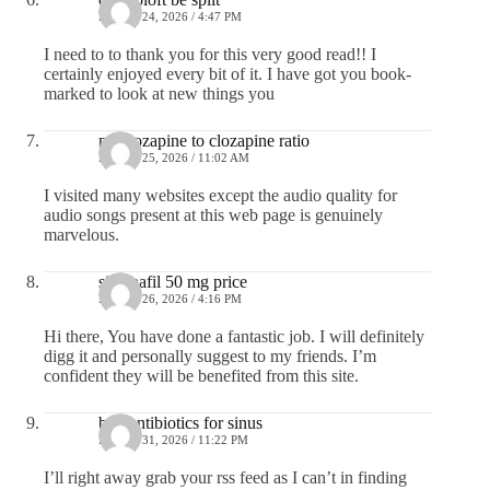
ENERO 24, 2026 / 4:47 PM
I need to to thank you for this very good read!! I
certainly enjoyed every bit of it. I have got you book-
marked to look at new things you
norclozapine to clozapine ratio
ENERO 25, 2026 / 11:02 AM
I visited many websites except the audio quality for
audio songs present at this web page is genuinely
marvelous.
sildenafil 50 mg price
ENERO 26, 2026 / 4:16 PM
Hi there, You have done a fantastic job. I will definitely
digg it and personally suggest to my friends. I’m
confident they will be benefited from this site.
buy antibiotics for sinus
ENERO 31, 2026 / 11:22 PM
I’ll right away grab your rss feed as I can’t in finding