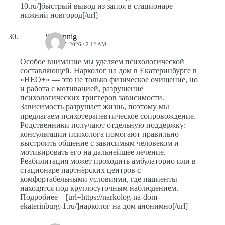
10.ru/]быстрый вывод из запоя в стационаре
нижний новгород[/url]
Stevennig
MAYO 7, 2026 / 2:12 AM
Особое внимание мы уделяем психологической
составляющей. Нарколог на дом в Екатеринбурге в
«НЕО+» — это не только физическое очищение, но
и работа с мотивацией, разрушение
психологических триггеров зависимости.
Зависимость разрушает жизнь, поэтому мы
предлагаем психотерапевтическое сопровождение.
Родственники получают отдельную поддержку:
консультации психолога помогают правильно
выстроить общение с зависимым человеком и
мотивировать его на дальнейшее лечение.
Реабилитация может проходить амбулаторно или в
стационаре партнёрских центров с
комфортабельными условиями, где пациенты
находятся под круглосуточным наблюдением.
Подробнее – [url=https://narkolog-na-dom-
ekaterinburg-1.ru/]нарколог на дом анонимно[/url]