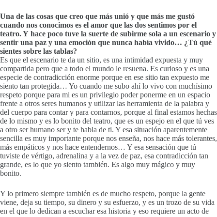
Una de las cosas que creo que más unió y que más me gustó
cuando nos conocimos es el amor que las dos sentimos por el
teatro. Y hace poco tuve la suerte de subirme sola a un escenario y
sentir una paz y una emoción que nunca había vivido… ¿Tú qué
sientes sobre las tablas?
Es que el escenario te da un sitio, es una intimidad expuesta y muy
compartida pero que a todo el mundo le resuena. Es curioso y es una
especie de contradicción enorme porque en ese sitio tan expuesto me
siento tan protegida… Yo cuando me subo ahí lo vivo con muchísimo
respeto porque para mi es un privilegio poder ponerme en un espacio
frente a otros seres humanos y utilizar las herramienta de la palabra y
del cuerpo para contar y para contarnos, porque al final estamos hechas
de lo mismo y es lo bonito del teatro, que es un espejo en el que tú ves
a otro ser humano ser y te habla de ti. Y esa situación aparentemente
sencilla es muy importante porque nos enseña, nos hace más tolerantes,
más empáticos y nos hace entendernos… Y esa sensación que tú
tuviste de vértigo, adrenalina y a la vez de paz, esa contradicción tan
grande, es lo que yo siento también. Es algo muy mágico y muy
bonito.
Y lo primero siempre también es de mucho respeto, porque la gente
viene, deja su tiempo, su dinero y su esfuerzo, y es un trozo de su vida
en el que lo dedican a escuchar esa historia y eso requiere un acto de