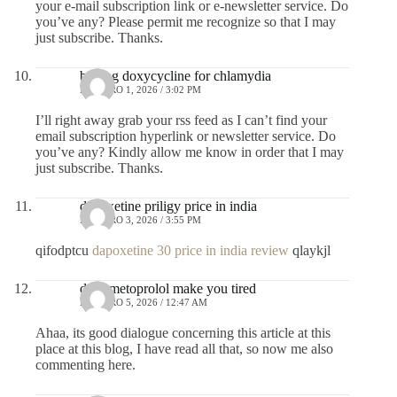
your e-mail subscription link or e-newsletter service. Do
you’ve any? Please permit me recognize so that I may
just subscribe. Thanks.
buying doxycycline for chlamydia
FEBRERO 1, 2026 / 3:02 PM
I’ll right away grab your rss feed as I can’t find your
email subscription hyperlink or newsletter service. Do
you’ve any? Kindly allow me know in order that I may
just subscribe. Thanks.
dapoxetine priligy price in india
FEBRERO 3, 2026 / 3:55 PM
qifodptcu
dapoxetine 30 price in india review
qlaykjl
does metoprolol make you tired
FEBRERO 5, 2026 / 12:47 AM
Ahaa, its good dialogue concerning this article at this
place at this blog, I have read all that, so now me also
commenting here.