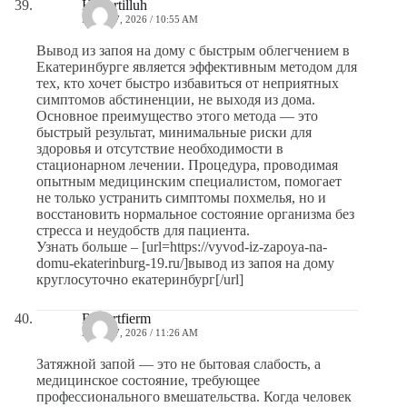
Hubertilluh
MAYO 7, 2026 / 10:55 AM
Вывод из запоя на дому с быстрым облегчением в
Екатеринбурге является эффективным методом для
тех, кто хочет быстро избавиться от неприятных
симптомов абстиненции, не выходя из дома.
Основное преимущество этого метода — это
быстрый результат, минимальные риски для
здоровья и отсутствие необходимости в
стационарном лечении. Процедура, проводимая
опытным медицинским специалистом, помогает
не только устранить симптомы похмелья, но и
восстановить нормальное состояние организма без
стресса и неудобств для пациента.
Узнать больше – [url=https://vyvod-iz-zapoya-na-
domu-ekaterinburg-19.ru/]вывод из запоя на дому
круглосуточно екатеринбург[/url]
Robertfierm
MAYO 7, 2026 / 11:26 AM
Затяжной запой — это не бытовая слабость, а
медицинское состояние, требующее
профессионального вмешательства. Когда человек