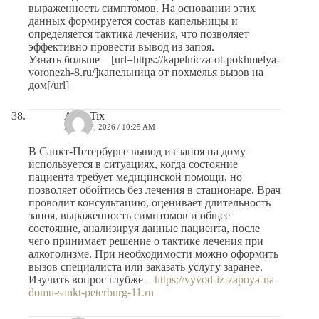
выраженность симптомов. На основании этих
данных формируется состав капельницы и
определяется тактика лечения, что позволяет
эффективно провести вывод из запоя.
Узнать больше – [url=https://kapelnicza-ot-pokhmelya-
voronezh-8.ru/]капельница от похмелья вызов на
дом[/url]
AlvinTix
MAYO 7, 2026 / 10:25 AM
В Санкт-Петербурге вывод из запоя на дому
используется в ситуациях, когда состояние
пациента требует медицинской помощи, но
позволяет обойтись без лечения в стационаре. Врач
проводит консультацию, оценивает длительность
запоя, выраженность симптомов и общее
состояние, анализируя данные пациента, после
чего принимает решение о тактике лечения при
алкоголизме. При необходимости можно оформить
вызов специалиста или заказать услугу заранее.
Изучить вопрос глубже –
https://vyvod-iz-zapoya-na-
domu-sankt-peterburg-11.ru