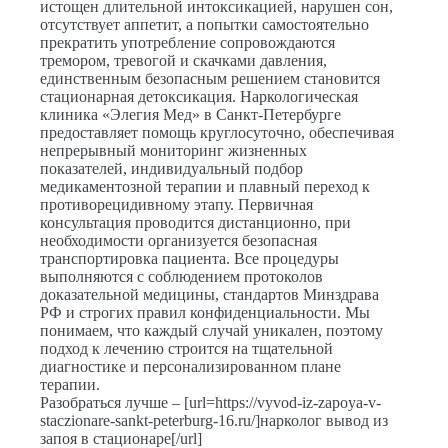
истощен длительной интоксикацией, нарушен сон,
отсутствует аппетит, а попытки самостоятельно
прекратить употребление сопровождаются
тремором, тревогой и скачками давления,
единственным безопасным решением становится
стационарная детоксикация. Наркологическая
клиника «Элегия Мед» в Санкт-Петербурге
предоставляет помощь круглосуточно, обеспечивая
непрерывный мониторинг жизненных
показателей, индивидуальный подбор
медикаментозной терапии и плавный переход к
противорецидивному этапу. Первичная
консультация проводится дистанционно, при
необходимости организуется безопасная
транспортировка пациента. Все процедуры
выполняются с соблюдением протоколов
доказательной медицины, стандартов Минздрава
РФ и строгих правил конфиденциальности. Мы
понимаем, что каждый случай уникален, поэтому
подход к лечению строится на тщательной
диагностике и персонализированном плане
терапии.
Разобраться лучше – [url=https://vyvod-iz-zapoya-v-
staczionare-sankt-peterburg-16.ru/]нарколог вывод из
запоя в стационаре[/url]