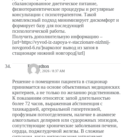
сбалансированное диетическое питание,
физиотерапевтические процедуры и регулярные
консультации с психотерапевтом. Такой
комплексный подход минимизирует дискомфорт и
формирует базу для последующей
психологической работы.
Получить дополнительную информацию –
[url=https://vyvod-iz-zapoya-v-staczionare-nizhnij-
novgorod-6.ru/]нарколог вывод из запоя в
стационаре нижний новгород[/url]
Richardton
MAYO 7, 2026 / 8:37 AM
Решение о помещении пациента в стационар
принимается на основе объективных медицинских
критериев, а не только по желанию родственников.
К показаниям относятся: запой длительностью
более 72 часов, выраженная абстиненция с
тахикардией, артериальной гипертензией,
профузным потоотделением, наличие в анамнезе
алкогольных делириев или судорожных эпизодов,
сопутствующие хронические заболевания печени,
сердца, поджелудочной железы. В сложные
ситуации, когда интоксикация затрагивает