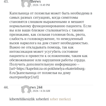
DavidBeews
MAYO 7, 2026 / 8:49 PM
Капельница от похмелья может быть необходима в
самых разных ситуациях, когда симптомы
становятся слишком выраженными и мешают
нормальному функционированию пациента. Если
вы или ваши близкие сталкиваетесь с такими
признаками, как сильная головная боль, рвота,
слабость и головокружение, то немедленный
вызов нарколога на дом станет необходимостью.
Важно не откладывать помощь, так как
интоксикация может усугубить состояние
пациента и привести к осложнениям, таким как
обезвоживание или нарушения работы сердца.
Получить дополнительную информацию –
[url=https://kapelnicza-ot-pokhmelya-ekaterinburg-
8.ru/]капельница от похмелья на дому
екатеринбург[/url]
goldnews 244
MAYO 9, 2026 / 4:34 AM
kibertehlikesizlik xeberleri
xeber merkezi