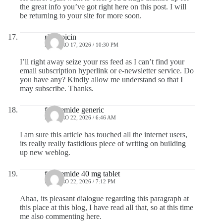
the great info you’ve got right here on this post. I will
be returning to your site for more soon.
rifampicin
FEBRERO 17, 2026 / 10:30 PM
I’ll right away seize your rss feed as I can’t find your
email subscription hyperlink or e-newsletter service. Do
you have any? Kindly allow me understand so that I
may subscribe. Thanks.
furosemide generic
FEBRERO 22, 2026 / 6:46 AM
I am sure this article has touched all the internet users,
its really really fastidious piece of writing on building
up new weblog.
furosemide 40 mg tablet
FEBRERO 22, 2026 / 7:12 PM
Ahaa, its pleasant dialogue regarding this paragraph at
this place at this blog, I have read all that, so at this time
me also commenting here.