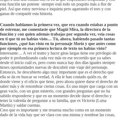
esta función tan potente siempre está todo un poquito más a flor de
piel. Así que estoy nerviosa e inquieta pero agarrando el toro y con
ganas de compartir esta historia.
Cuando hablamos la primera vez, que era cuando estabas a punto
de estrenar, me comentaste que Magüi Mira, la directora de la
función y con quien además trabajas por segunda vez, veía cosas
en ti que tú no habías visto… Tú, ahora, habiendo pasado tantas
funciones, ¿qué has visto en tu personaje
María
y que antes como
por ejemplo en esa primera lectura de texto no habías visto?
Interesante… A ver el teatro y hacer giras largas tiene ese privilegio de
poder ir profundizando cada vez más en ese recorrido que ya sabes
desde el inicio cuál es, pero como nunca hay dos días iguales siempre
tienes oportunidades nuevas de descubrir este viaje del personaje.
Entonces, he descubierto algo muy importante que es el derecho que
ella se da en buscar su verdad. A ella le han contado quién es, de
donde viene y el oficio que tiene, pero ahora quiere darse el derecho de
saber más y de renombrar ciertas cosas. Es una mujer que carga con un
gran vacío, con un gran misterio, con grandes preguntas que no ha
sabido responderse y que en un momento decide darse el derecho y
tener la valentía de preguntar a su familia, que es
Victoria
(Luisa
Martín) y saldar cuentas.
Creo que es importante y me resuena mucho como en un momento
dado de la vida hay que ser clara con una misma y nombrar las cosas,