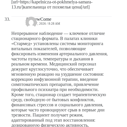
[url=https://kapelnicza-ot-pokhmelya-samara-
13.ru/]капельница от похмелья цена[/url]
AndrewCorne
MAYO 7, 2026 / 8:28 AM
Непрерывное наблюдение — ключевое отличие
стационарного формата. В палатах клиники
«Стармед» установлены системы мониторинга
витальных показателей, позволяющие
фиксировать изменения артериального давления,
частоты пульса, температуры и дыхания в
реальном времени. Медицинский персонал
дежурит круглосуточно, что обеспечивает
мгновенную реакцию на ухудшение состояния:
коррекцию инфузионной терапии, введение
симптоматических препаратов, привлечение
профильного психиатра при необходимости.
Кроме того, стационар создает терапевтическую
среду, свободную от бытовых конфликтов,
финансовых стрессов и социального давления,
которые часто провоцируют срыв в первые дни
трезвости. Пациент получает режим,
адаптированный под этап восстановления:
дозированную физическую активность,