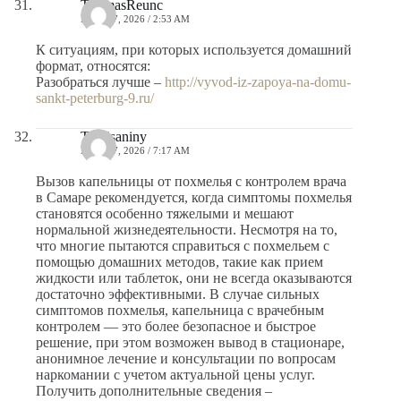
ThomasReunc
MAYO 7, 2026 / 2:53 AM
К ситуациям, при которых используется домашний
формат, относятся:
Разобраться лучше –
http://vyvod-iz-zapoya-na-domu-
sankt-peterburg-9.ru/
Travisaniny
MAYO 7, 2026 / 7:17 AM
Вызов капельницы от похмелья с контролем врача
в Самаре рекомендуется, когда симптомы похмелья
становятся особенно тяжелыми и мешают
нормальной жизнедеятельности. Несмотря на то,
что многие пытаются справиться с похмельем с
помощью домашних методов, такие как прием
жидкости или таблеток, они не всегда оказываются
достаточно эффективными. В случае сильных
симптомов похмелья, капельница с врачебным
контролем — это более безопасное и быстрое
решение, при этом возможен вывод в стационаре,
анонимное лечение и консультации по вопросам
наркомании с учетом актуальной цены услуг.
Получить дополнительные сведения –