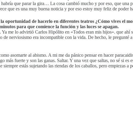
a si habría que parar la gira… La cosa cambió mucho y por eso, que una
arece que es una muy buena noticia y por eso estoy muy feliz de poder h
 la oportunidad de hacerlo en diferentes teatros ¿Cómo vives el mo
minutos para que comience la función y las luces se apagan.
a me lo advirtió Carlos Hipólito en «Todos eran mis hijos». que ahí si
o de nerviosismo era incompatible con la vida. De hecho, le pregunté a 
 como asomarte al abismo. A mi me da pánico pensar en hacer paracaidis
 más fuerte y son las ganas. Saltar. Y una vez que saltas, no sé si es e
siempre estás sujetando las riendas de los caballos, pero empiezas a pe