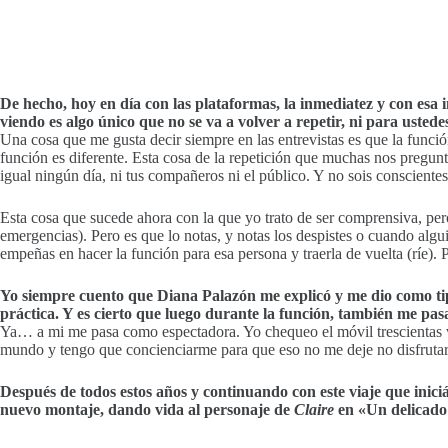
De hecho, hoy en día con las plataformas, la inmediatez y con esa 
viendo es algo único que no se va a volver a repetir, ni para ustede
Una cosa que me gusta decir siempre en las entrevistas es que la funció
función es diferente. Esta cosa de la repetición que muchas nos pregun
igual ningún día, ni tus compañeros ni el público. Y no sois consciente
Esta cosa que sucede ahora con la que yo trato de ser comprensiva, pe
emergencias). Pero es que lo notas, y notas los despistes o cuando algu
empeñas en hacer la función para esa persona y traerla de vuelta (ríe).
Yo siempre cuento que Diana Palazón me explicó y me dio como tips
práctica. Y es cierto que luego durante la función, también me pa
Ya… a mi me pasa como espectadora. Yo chequeo el móvil trescientas ve
mundo y tengo que concienciarme para que eso no me deje no disfrutar d
Después de todos estos años y continuando con este viaje que inic
nuevo montaje, dando vida al personaje de
Claire
en «Un delicado 