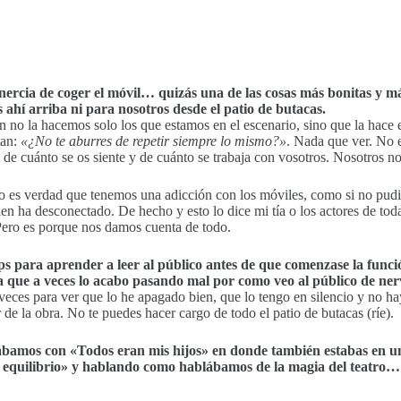
inercia de coger el móvil… quizás una de las cosas más bonitas y m
s ahí arriba ni para nosotros desde el patio de butacas.
n no la hacemos solo los que estamos en el escenario, sino que la hace 
tan:
«¿No te aburres de repetir siempre lo mismo?»
. Nada que ver. No e
s de cuánto se os siente y de cuánto se trabaja con vosotros. Nosotros 
ro es verdad que tenemos una adicción con los móviles, como si no pud
ien ha desconectado. De hecho y esto lo dice mi tía o los actores de tod
 Pero es porque nos damos cuenta de todo.
 para aprender a leer al público antes de que comenzase la funció
sa que a veces lo acabo pasando mal por como veo al público de ner
ces para ver que lo he apagado bien, que lo tengo en silencio y no ha
e la obra. No te puedes hacer cargo de todo el patio de butacas (ríe).
iábamos con «Todos eran mis hijos» en donde también estabas en un
equilibrio» y hablando como hablábamos de la magia del teatro… 