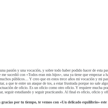
una pasión y una vocación, y sobre todo haber podido hacer de esta pas
e me sucedió con «Todos eran mis hijos», una ya tiene que empezar a hace
uchos públicos… Y creo que en estos trece años mi vocación y mi pasi
u estar, a que te entre un ataque de tos, a estar frustrada porque no sa
actuación de oficio. Es un oficio como otro oficio. Y requiere mucha pr
ar, seguir estudiando y seguir practicando. Al final es oficio, oficio y of
gracias por tu tiempo, te vemos con «Un delicado equilibrio» este