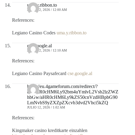
uma.y.ribbon.to
JULIO 12, 2026 / 12:00 AM
References:
Legiano Casino Codes
uma.y.ribbon.to
cse.google.al
JULIO 12, 2026 / 12:10 AM
References:
Legiano Casino Paysafecard
cse.google.al
https://eu.4gameforum.com/redirect/?
to=aHR0cHM6Ly92bm4uYmlvL2Vsb2lzZWZ
hbGw/aHR0cHM6Ly9kZS50cnVzdHBpbG90
LmNvbS9yZXZpZXcvb3dvd2Vhci5kZQ
JULIO 12, 2026 / 1:02 AM
References:
Kingmaker casino kreditkarte einzahlen