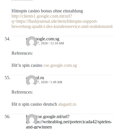
Hitnspin casino bonus ohne einzahlung
http://clients1.google.com.mt/url?
q=https://flashjournal.site/item/hitnspin-support-
bewertung-qualit-t-des-kundenservice-und-reaktionszeit
cse.google.com.sg
JULIO 17, 2026 / 12:16 AM
References:
Hit’n spin casino
cse.google.com.sg
alagard.ru
JULIO 17, 2026 / 1:49 AM
References:
Hit n spin casino deutsch
alagard.ru
http://cse.google.ml/url?
q=https://writeablog.net/portercicada42/spielen-
and-gewinnen