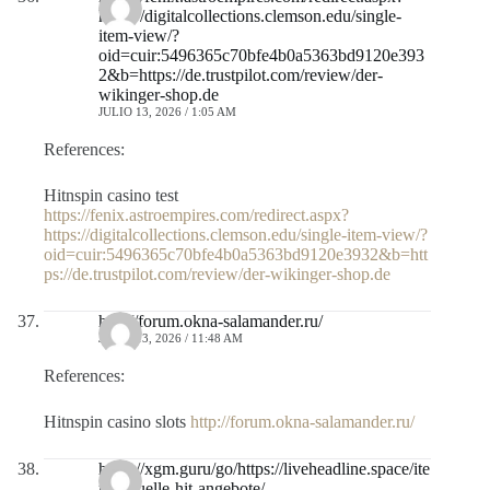
https://digitalcollections.clemson.edu/single-
item-view/?
oid=cuir:5496365c70bfe4b0a5363bd9120e393
2&b=https://de.trustpilot.com/review/der-
wikinger-shop.de
JULIO 13, 2026 / 1:05 AM
References:
Hitnspin casino test
https://fenix.astroempires.com/redirect.aspx?
https://digitalcollections.clemson.edu/single-item-view/?
oid=cuir:5496365c70bfe4b0a5363bd9120e3932&b=htt
ps://de.trustpilot.com/review/der-wikinger-shop.de
http://forum.okna-salamander.ru/
JULIO 13, 2026 / 11:48 AM
References:
Hitnspin casino slots
http://forum.okna-salamander.ru/
https://xgm.guru/go/https://liveheadline.space/ite
m/aktuelle-hit-angebote/