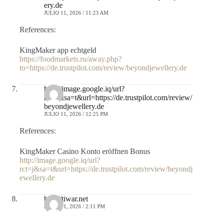
ery.de
JULIO 11, 2026 / 11:23 AM
References:
KingMaker app echtgeld
https://foodmarkets.ru/away.php?
to=https://de.trustpilot.com/review/beyondjewellery.de
http://image.google.iq/url?
rct=j&sa=t&url=https://de.trustpilot.com/review/
beyondjewellery.de
JULIO 11, 2026 / 12:25 PM
References:
KingMaker Casino Konto eröffnen Bonus
http://image.google.iq/url?
rct=j&sa=t&url=https://de.trustpilot.com/review/beyondj
ewellery.de
http://tiwar.net
JULIO 11, 2026 / 2:11 PM