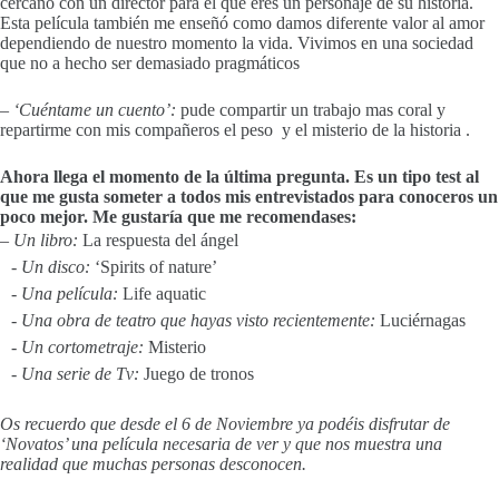
cercano con un director para el que eres un personaje de su historia.
Esta película también me enseñó como damos diferente valor al amor
dependiendo de nuestro momento la vida. Vivimos en una sociedad
que no a hecho ser demasiado pragmáticos
– ‘Cuéntame un cuento’:
pude compartir un trabajo mas coral y
repartirme con mis compañeros el peso y el misterio de la historia .
Ahora llega el momento de la última pregunta. Es un tipo test al
que me gusta someter a todos mis entrevistados para conoceros un
poco mejor. Me gustaría que me recomendases:
– Un libro:
La respuesta del ángel
- Un disco:
‘Spirits of nature’
- Una película:
Life aquatic
- Una obra de teatro que hayas visto recientemente:
Luciérnagas
- Un cortometraje:
Misterio
- Una serie de Tv:
Juego de tronos
Os recuerdo que desde el 6 de Noviembre ya podéis disfrutar de
‘Novatos’ una película necesaria de ver y que nos muestra una
realidad que muchas personas desconocen.