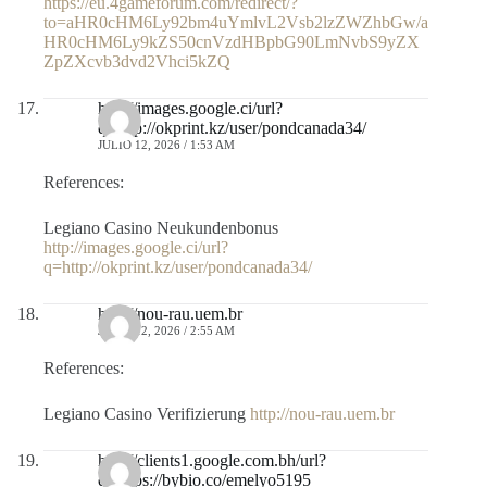
https://eu.4gameforum.com/redirect/?
to=aHR0cHM6Ly92bm4uYmlvL2Vsb2lzZWZhbGw/a
HR0cHM6Ly9kZS50cnVzdHBpbG90LmNvbS9yZX
ZpZXcvb3dvd2Vhci5kZQ
http://images.google.ci/url?
q=http://okprint.kz/user/pondcanada34/
JULIO 12, 2026 / 1:53 AM
References:
Legiano Casino Neukundenbonus
http://images.google.ci/url?
q=http://okprint.kz/user/pondcanada34/
http://nou-rau.uem.br
JULIO 12, 2026 / 2:55 AM
References:
Legiano Casino Verifizierung
http://nou-rau.uem.br
http://clients1.google.com.bh/url?
q=https://bybio.co/emelyo5195