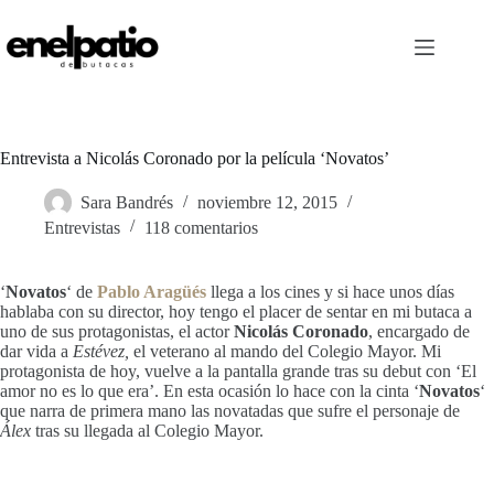
Saltar
al
contenido
Entrevista a Nicolás Coronado por la película ‘Novatos’
Sara Bandrés
noviembre 12, 2015
Entrevistas
118 comentarios
‘
Novatos
‘ de
Pablo Aragüés
llega a los cines y si hace unos días
hablaba con su director, hoy tengo el placer de sentar en mi butaca a
uno de sus protagonistas, el actor
Nicolás Coronado
, encargado de
dar vida a
Estévez,
el veterano al mando del Colegio Mayor.
Mi
protagonista de hoy, vuelve a la pantalla grande tras su debut con ‘El
amor no es lo que era’. En esta ocasión lo hace con la cinta ‘
Novatos
‘
que narra de primera mano las novatadas que sufre el personaje de
Álex
tras su llegada al Colegio Mayor.