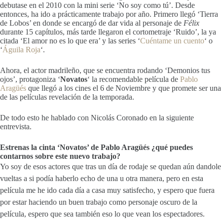
debutase en el 2010 con la mini serie ‘No soy como tú’. Desde
entonces, ha ido a prácticamente trabajo por año. Primero llegó ‘Tierra
de Lobos’ en donde se encargó de dar vida al personaje de
Félix
durante 15 capítulos, más tarde llegaron el cortometraje ‘Ruido’, la ya
citada ‘El amor no es lo que era’ y las series ‘
Cuéntame un cuento
‘ o
‘
Águila Roja
‘.
Ahora, el actor madrileño, que se encuentra rodando ‘Demonios tus
ojos’, protagoniza ‘
Novatos
‘ la recomendable película de
Pablo
Aragüés
que llegó a los cines el 6 de Noviembre y que promete ser una
de las películas revelación de la temporada.
De todo esto he hablado con Nicolás Coronado en la siguiente
entrevista.
Estrenas la cinta ‘Novatos’ de Pablo Aragüés ¿qué puedes
contarnos sobre este nuevo trabajo?
Yo soy de esos actores que tras un día de rodaje se quedan aún dandole
vueltas a si podía haberlo echo de una u otra manera, pero en esta
película me he ido cada día a casa muy satisfecho, y espero que fuera
por estar haciendo un buen trabajo como personaje oscuro de la
película, espero que sea también eso lo que vean los espectadores.