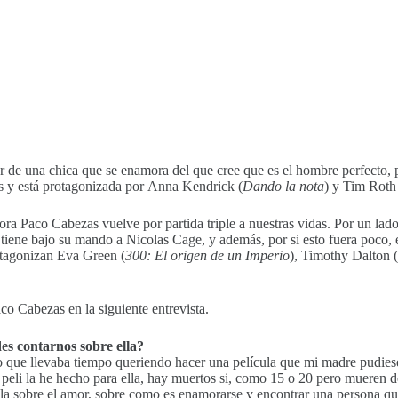
r de una chica que se enamora del que cree que es el hombre perfecto, 
s y está protagonizada por Anna Kendrick (
Dando la nota
) y Tim Roth
a Paco Cabezas vuelve por partida triple a nuestras vidas. Por un lado
tiene bajo su mando a Nicolas Cage, y además, por si esto fuera poco, e
otagonizan Eva Green (
300: El origen de un Imperio
), Timothy Dalton (
co Cabezas en la siguiente entrevista.
es contarnos sobre ella?
 que llevaba tiempo queriendo hacer una película que mi madre pudiese 
ta peli la he hecho para ella, hay muertos si, como 15 o 20 pero mueren 
la sobre el amor, sobre como es enamorarse y encontrar una persona qu