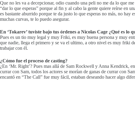
Que no les va a decepcionar, odio cuando una peli no me da lo que me
“dar lo que esperas” porque al fin y al cabo la gente quiere reírse en 
es bastante aburrido porque te da justo lo que esperas no más, no hay 
muchas curvas, te lo puedo asegurar.
En ‘Tokarev’ tuviste bajo tus órdenes a Nicolas Cage ¿Qué es lo q
Pues es un tio muy legal y muy Friki, es muy buena persona y muy entr
que nadie, llega el primero y se va el ultimo, a otro nivel es muy friki 
trabajar con él.
¿Cómo fue el proceso de casting?
¿En ‘Mr. Right’? Pues mas allá de Sam Rockwell y Anna Kendrick, enc
currar con Sam, todos los actores se morían de ganas de currar con Sa
encantó en “The Call” fue muy fácil, estaban deseando hacer algo diferen