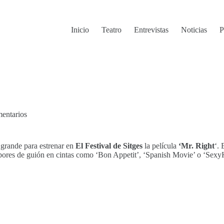
Inicio
Teatro
Entrevistas
Noticias
P
entarios
a grande para estrenar en
El Festival de Sitges
la película
‘Mr. Right
‘. 
abores de guión en cintas como ‘Bon Appetit’, ‘Spanish Movie’ o ‘SexyK