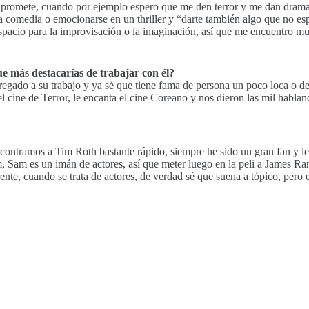
 promete, cuando por ejemplo espero que me den terror y me dan drama 
una comedia o emocionarse en un thriller y “darte también algo que no es
espacio para la improvisación o la imaginación, así que me encuentro m
ue más destacarías de trabajar con él?
egado a su trabajo y ya sé que tiene fama de persona un poco loca o de
del cine de Terror, le encanta el cine Coreano y nos dieron las mil habla
ontramos a Tim Roth bastante rápido, siempre he sido un gran fan y l
m, Sam es un imán de actores, así que meter luego en la peli a James 
te, cuando se trata de actores, de verdad sé que suena a tópico, pero el