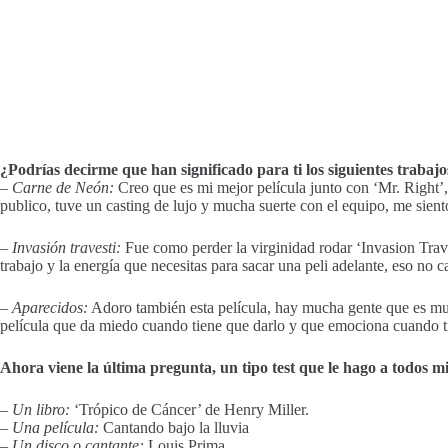
¿Podrías decirme que han significado para ti los siguientes trabajo
– Carne de Neón:
Creo que es mi mejor película junto con ‘Mr. Right’
publico, tuve un casting de lujo y mucha suerte con el equipo, me sien
– Invasión travesti:
Fue como perder la virginidad rodar ‘Invasion Trave
trabajo y la energía que necesitas para sacar una peli adelante, eso no
– Aparecidos:
Adoro también esta película, hay mucha gente que es muy 
película que da miedo cuando tiene que darlo y que emociona cuando tie
Ahora viene la última pregunta, un tipo test que le hago a todos 
– Un libro:
‘Trópico de Cáncer’ de Henry Miller.
– Una película:
Cantando bajo la lluvia
– Un disco o cantante:
Louis Prima