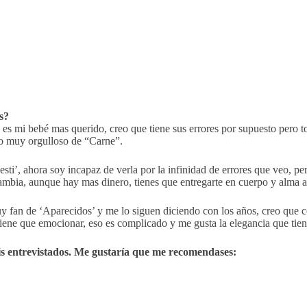
s?
, es mi bebé mas querido, creo que tiene sus errores por supuesto per
to muy orgulloso de “Carne”.
sti’, ahora soy incapaz de verla por la infinidad de errores que veo, p
 cambia, aunque hay mas dinero, tienes que entregarte en cuerpo y alma 
fan de ‘Aparecidos’ y me lo siguen diciendo con los años, creo que come
ne que emocionar, eso es complicado y me gusta la elegancia que tiene, 
mis entrevistados. Me gustaría que me recomendases: