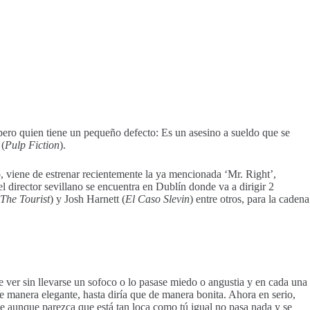
pero quien tiene un pequeño defecto: Es un asesino a sueldo que se
 (
Pulp Fiction
).
, viene de estrenar recientemente la ya mencionada ‘Mr. Right’,
l director sevillano se encuentra en Dublín donde va a dirigir 2
The Tourist
) y Josh Harnett (
El Caso Slevin
) entre otros, para la cadena
ver sin llevarse un sofoco o lo pasase miedo o angustia y en cada una
de manera elegante, hasta diría que de manera bonita. Ahora en serio,
e aunque parezca que está tan loca como tú igual no pasa nada y se