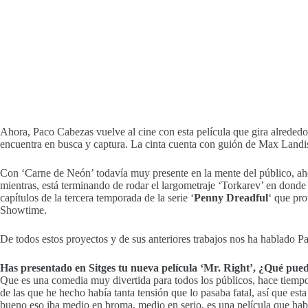
Ahora, Paco Cabezas vuelve al cine con esta película que gira alrededo
encuentra en busca y captura. La cinta cuenta con guión de Max Landi
Con ‘Carne de Neón’ todavía muy presente en la mente del público, ahor
mientras, está terminando de rodar el largometraje ‘Torkarev’ en donde 
capítulos de la tercera temporada de la serie ‘
Penny Dreadful
‘ que pr
Showtime.
De todos estos proyectos y de sus anteriores trabajos nos ha hablado Pa
Has presentado en Sitges tu nueva película ‘Mr. Right’, ¿Qué pued
Que es una comedia muy divertida para todos los públicos, hace tiempo
de las que he hecho había tanta tensión que lo pasaba fatal, así que es
bueno eso iba medio en broma, medio en serio, es una película que hab