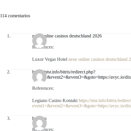
114 comentarios
neue online casinos deutschland 2026
References:
Luxor Vegas Hotel
neue online casinos deutschland 
https://ntsr.info/bitrix/redirect.php?
event1=&event2=&event3=&goto=https://avyc.io/di
References:
Legiano Casino Kontakt
https://ntsr.info/bitrix/redire
event1=&event2=&event3=&goto=https://avyc.io/di
hubu.ru
References: