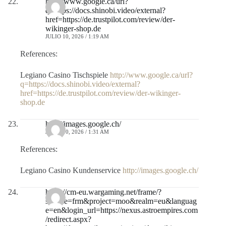
http://www.google.ca/url?
q=https://docs.shinobi.video/external?
href=https://de.trustpilot.com/review/der-
wikinger-shop.de
JULIO 10, 2026 / 1:19 AM
References:
Legiano Casino Tischspiele
http://www.google.ca/url?
q=https://docs.shinobi.video/external?
href=https://de.trustpilot.com/review/der-wikinger-
shop.de
http://images.google.ch/
JULIO 10, 2026 / 1:31 AM
References:
Legiano Casino Kundenservice
http://images.google.ch/
https://cm-eu.wargaming.net/frame/?
service=frm&project=moo&realm=eu&languag
e=en&login_url=https://nexus.astroempires.com
/redirect.aspx?