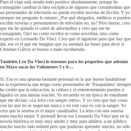
Pues el viaje está siendo todo positivo absolutamente, porque he
conseguido cambiar la idea escéptica de algunos que consideraban que
un presentador de televisión no puede escribir novelas de ficción. Y yo
siempre me pregunto lo mismo: ¿Por qué abogados, médicos si pueden
escribir novelas y presentadores de televisión no, no? Pero bueno, creo
que me he quitado el cartel de advenedizo y creo que me he
consagrado, Ojo! no como escritor ni como novelista, sino como
experto en Leonardo Da Vinci. Creo que el siguiente paso que hay que
dar, ese es el que me imagino que ya asentará las bases para decir si
Christian Gálvez es bueno o malo escribiendo.
También Leo Da Vinci lo tenemos para los pequeños que además
en Mayo sacas los Volúmenes 5 y 6…
Sí. Eso es una apuesta bastante personal en la que bueno basándome
en la experiencia que tengo como presentador de ‘Pasapalabra’ siempre
he creído que la educación, la cultura y el entretenimiento pueden ir
ligados en una misma oración. Yo recuerdo en mi época de estudiante
que me decían:
«La letra con sangre entra»
. Y yo creo que hay cosas
con las que no se negocian nunca y en este caso es con la sangre. Yo
creo que la sonrisa es el mejor canalizador. La letra con una sonrisa
entra mucho mejor. Y pretendí llevar ese Leonardo Da Vinci que en la
novela histórica es muy muy adulto y muy para adultos, a un público
mucho mucho más infantil pero que pudieran aprender mucho, no sólo