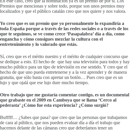
En este caso, creo que la nominación ya es un premio de por sí. Los
Premios que mencionas y sobre todo, porque son unos premios muy
localizados y que el público catalán creo que nos quiere y nos valora.
Yo creo que es un premio que yo personalmente lo expandiría a
toda España porque a través de las redes sociales o a través de los
que te seguimos, se ve como crece ‘Pasapalabra’ día a día, como
engancha y cómo consigues mezclar la cultura con el
entretenimiento y lo valorado que estás.
Sí, creo que es el mérito nuestro y el mérito de cualquier concurso que
se dedique a esto. El hecho de que hay una televisión para todos y hay
mucho público para un tipo de televisión en ese sentido. Y creo que el
hecho de que uno pueda entretenerse y a la vez aprender y de manera
gratuita, que sólo basta con apretar un botón… Pues creo que es un
lujo y que ojalá que ese lujo dure mucho tiempo.
Otro trabajo que me gustaría comentar contigo, es un documental
que grabaste en el 2009 en Camboya que se llama ‘Cerco al
pederasta’ ¿Cómo fue esta experiencia? ¿Cómo surgió?
Bufffff… ¿Sabes que pasa? que creo que las personas que trabajamos
de cara al público, que nos pueden evaluar día a día el trabajo que
hacemos delante de las cámaras creo que deberíamos tener un