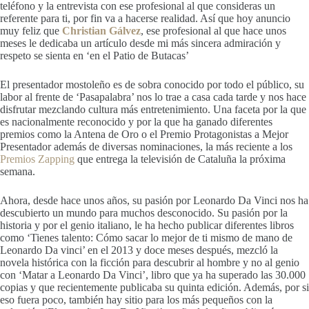
teléfono y la entrevista con ese profesional al que consideras un
referente para ti, por fin va a hacerse realidad. Así que hoy anuncio
muy feliz que
Christian Gálvez
, ese profesional al que hace unos
meses le dedicaba un artículo desde mi más sincera admiración y
respeto se sienta en ‘en el Patio de Butacas’
El presentador mostoleño es de sobra conocido por todo el público, su
labor al frente de ‘Pasapalabra’ nos lo trae a casa cada tarde y nos hace
disfrutar mezclando cultura más entretenimiento. Una faceta por la que
es nacionalmente reconocido y por la que ha ganado diferentes
premios como la Antena de Oro o el Premio Protagonistas a Mejor
Presentador además de diversas nominaciones, la más reciente a los
Premios Zapping
que entrega la televisión de Cataluña la próxima
semana.
Ahora, desde hace unos años, su pasión por Leonardo Da Vinci nos ha
descubierto un mundo para muchos desconocido. Su pasión por la
historia y por el genio italiano, le ha hecho publicar diferentes libros
como ‘Tienes talento: Cómo sacar lo mejor de ti mismo de mano de
Leonardo Da vinci’ en el 2013 y doce meses después, mezcló la
novela histórica con la ficción para descubrir al hombre y no al genio
con ‘Matar a Leonardo Da Vinci’, libro que ya ha superado las 30.000
copias y que recientemente publicaba su quinta edición. Además, por si
eso fuera poco, también hay sitio para los más pequeños con la