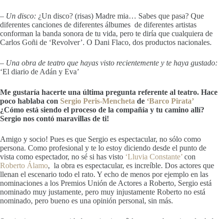
– Un disco:
¿Un disco? (risas) Madre mia… Sabes que pasa? Que
diferentes canciones de diferentes álbumes de diferentes artistas
conforman la banda sonora de tu vida, pero te diría que cualquiera de
Carlos Goñi de ‘Revolver’. O Dani Flaco, dos productos nacionales.
– Una obra de teatro que hayas visto recientemente y te haya gustado:
‘El diario de Adán y Eva’
Me gustaría hacerte una última pregunta referente al teatro. Hace
poco hablaba con
Sergio Peris-Mencheta
de
‘Barco Pirata’
¿Cómo está siendo el proceso de la compañía y tu camino allí?
Sergio nos contó maravillas de ti!
Amigo y socio! Pues es que Sergio es espectacular, no sólo como
persona. Como profesional y te lo estoy diciendo desde el punto de
vista como espectador, no sé si has visto
‘Lluvia Constante’
con
Roberto Álamo
, la obra es espectacular, es increíble. Dos actores que
llenan el escenario todo el rato. Y echo de menos por ejemplo en las
nominaciones a los Premios Unión de Actores a Roberto, Sergio está
nominado muy justamente, pero muy injustamente Roberto no está
nominado, pero bueno es una opinión personal, sin más.