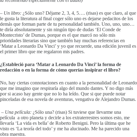
la recomiendo especialmente con el audio)
– Un libro:
¿Sólo uno? Déjame 2, 3, 4, 5…. (risas) es que claro, al que
le gusta la literatura al final coger sólo uno es dejarse pedacitos de los
demás que forman parte de tu personalidad también. Uno, uno, uno…
te diría absolutamente y sin ningún tipo de dudas ‘El Conde de
Montecristo’ de Dumas, porque es el que marcó no sólo mis
prioridades literarias sino que también hay muchas referencias en
‘Matar a Leonardo Da Vinci’ y yo que recuerde, una edición juvenil es
el primer libro que me regalaron mis padres.
¿Estableció para ‘Matar a Leonardo Da Vinci’ la forma de
redacción o en la forma de cómo querías insipirar el libro?
No, hay ciertas connotaciones en cuanto a la personalidad de Leonardo
que me imagino que respiraría algo del mundo dantes. Y no digo más
por si acaso hay gente que no lo ha leído. Que si que puede notar
pinceladas de esa novela de aventuras, vengativa de Alejandro Dumas.
– Una película:
¿Sólo una? (risas) Si tuviese que llevarme una
película a otro planeta y decirle a los extraterrestres somos esto, me
llevaría ‘La vida es bella’ de Roberto Benigni. Pero la última que he
visto es ‘La teoría del todo’ y me ha alucinado. Me ha parecido una
obra maestra.