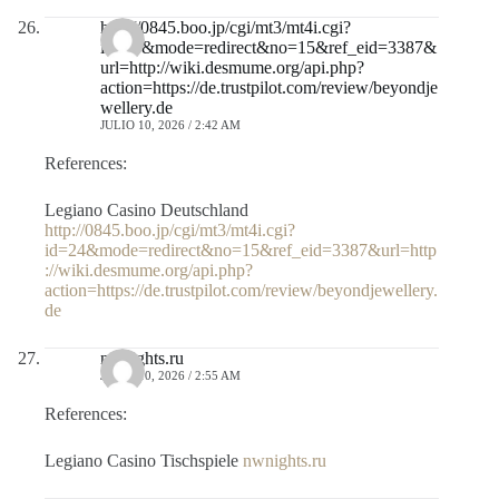
http://0845.boo.jp/cgi/mt3/mt4i.cgi?
id=24&mode=redirect&no=15&ref_eid=3387&
url=http://wiki.desmume.org/api.php?
action=https://de.trustpilot.com/review/beyondje
wellery.de
JULIO 10, 2026 / 2:42 AM
References:
Legiano Casino Deutschland
http://0845.boo.jp/cgi/mt3/mt4i.cgi?
id=24&mode=redirect&no=15&ref_eid=3387&url=http
://wiki.desmume.org/api.php?
action=https://de.trustpilot.com/review/beyondjewellery.
de
nwnights.ru
JULIO 10, 2026 / 2:55 AM
References:
Legiano Casino Tischspiele
nwnights.ru