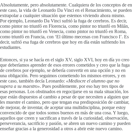
Absolutamente, pero absolutamente. Cualquiera de los conceptos de en
este caso, la vida de Leonardo Da Vinci en el Renacimiento, se pueden
extrapolar a cualquier situación que estemos viviendo ahora mismo.
Por ejemplo, Leonardo Da Vinci sufrió la fuga de cerebros. Es decir,
como pintor no triunfó en Florencia, como pintor no triunfó en Milán,
como pintor no triunfó en Venecia, como pintor no triunfó en Roma,
como triunfó en Francia, con ‘El último mecenas con Francisco I’. Es
decir, sufrió esa fuga de cerebros que hoy en día están sufriendo los
estudiantes.
Entonces, si ya se hacía en el siglo XV, siglo XVI, hoy en día yo creo
que deberíamos aprender de esos errores cometidos y creo que la fuga
de cerebros por ejemplo, se debería convertir en una opción y no en
una obligación. Pero seguimos cometiendo los mismos errores, y en
este caso, también decía Leonardo:
«Mediocre el alumno que no
supera a su maestro»
. Pues posiblemente, por eso hay tres tipos de
esas personas. Los obstinados en regocijarse en su mala situación, los
que están dispuestos al cambio a pesar de que necesiten a alguien que
les muestre el camino, pero que tengan esa predisposición de cambiar,
de mejorar, de inventar, de aceptar una multidisciplina, porque estoy
convencido de que todos somos buenos en más de una cosa. Y luego,
aquellos que creen y sacrifican a través de la curiosidad, observación,
perseverancia, sacrificio y pasión, se abren un nuevo camino y pueden
enseñar gracias a la generosidad a otros a abrir este nuevo camino.