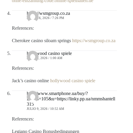
ohne-einzahlung-code.online-spielhallen.de
https://wsmgroup.co.za
JUNIO 16, 2026 / 7:26 PM
References:
Cherokee casino siloam springs
https://wsmgroup.co.za
hollywood casino spiele
JULIO 4, 2026 / 1:00 AM
References:
Jack’s casino online
hollywood casino spiele
http://www.smartphone.ua/buy/?
f=1&s=105&u=https://linky.pp.ua/nmmshantell
315
JULIO 9, 2026 / 10:52 AM
References:
Legiano Casino Bonusbedingungen