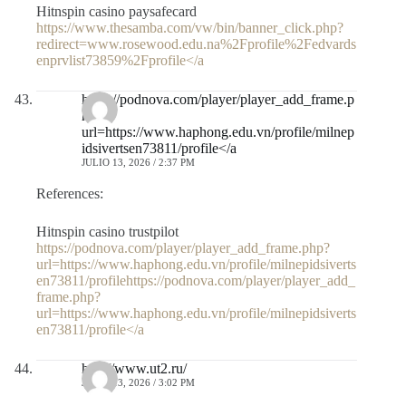
Hitnspin casino paysafecard
https://www.thesamba.com/vw/bin/banner_click.php?
redirect=www.rosewood.edu.na%2Fprofile%2Fedvards
enprvlist73859%2Fprofile</a
https://podnova.com/player/player_add_frame.p
hp?
url=https://www.haphong.edu.vn/profile/milnep
idsivertsen73811/profile</a
JULIO 13, 2026 / 2:37 PM
References:
Hitnspin casino trustpilot
https://podnova.com/player/player_add_frame.php?
url=https://www.haphong.edu.vn/profile/milnepidsiverts
en73811/profilehttps://podnova.com/player/player_add_
frame.php?
url=https://www.haphong.edu.vn/profile/milnepidsiverts
en73811/profile</a
http://www.ut2.ru/
JULIO 13, 2026 / 3:02 PM