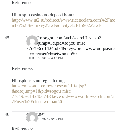
References:
Hit n spin casino no deposit bonus
http://www.ut2.ru/redirect/www.ricetteclara.com%2Fme
mbri%2Ftieturkey2%2Factivity%2F159022%2F
https://m.sogou.com/web/searchList.jsp?
&sosojump=1&pid=sogou-misc-
77c493ec14246d74&keyword=www.udrpsearc
h.com/user/closetwoman50
JULIO 13, 2026 / 4:18 PM
References:
Hitnspin casino registrierung
https://m.sogou.com/web/searchList.jsp?
&sosojump=1&pid=sogou-misc-
77c493ec14246d74&keyword=www.udrpsearch.com%
2Fuser%2Fclosetwoman50
digiex.net
JULIO 13, 2026 / 5:49 PM
References: