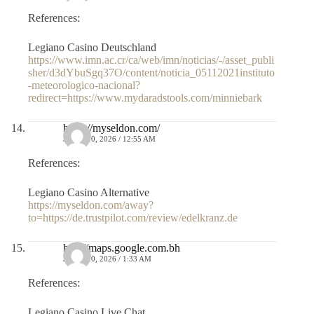
References:
Legiano Casino Deutschland
https://www.imn.ac.cr/ca/web/imn/noticias/-/asset_publi
sher/d3dYbuSgq37O/content/noticia_05112021instituto
-meteorologico-nacional?
redirect=https://www.mydaradstools.com/minniebark
https://myseldon.com/
JULIO 10, 2026 / 12:55 AM
References:
Legiano Casino Alternative
https://myseldon.com/away?
to=https://de.trustpilot.com/review/edelkranz.de
http://maps.google.com.bh
JULIO 10, 2026 / 1:33 AM
References:
Legiano Casino Live Chat