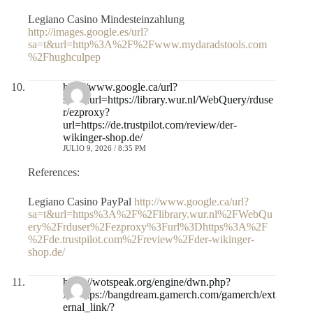
Legiano Casino Mindesteinzahlung
http://images.google.es/url?
sa=t&url=http%3A%2F%2Fwww.mydaradstools.com
%2Fhughculpep
http://www.google.ca/url?
sa=t&url=https://library.wur.nl/WebQuery/rduse
r/ezproxy?
url=https://de.trustpilot.com/review/der-
wikinger-shop.de/
JULIO 9, 2026 / 8:35 PM
References:
Legiano Casino PayPal
http://www.google.ca/url?
sa=t&url=https%3A%2F%2Flibrary.wur.nl%2FWebQu
ery%2Frduser%2Fezproxy%3Furl%3Dhttps%3A%2F
%2Fde.trustpilot.com%2Freview%2Fder-wikinger-
shop.de/
https://wotspeak.org/engine/dwn.php?
xf=https://bangdream.gamerch.com/gamerch/ext
ernal_link/?