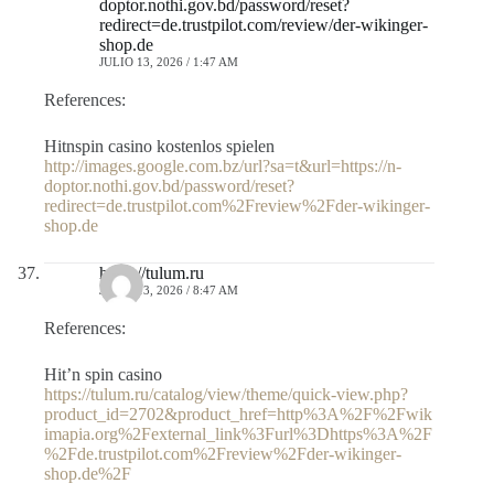
doptor.nothi.gov.bd/password/reset?
redirect=de.trustpilot.com/review/der-wikinger-
shop.de
JULIO 13, 2026 / 1:47 AM
References:
Hitnspin casino kostenlos spielen
http://images.google.com.bz/url?sa=t&url=https://n-
doptor.nothi.gov.bd/password/reset?
redirect=de.trustpilot.com%2Freview%2Fder-wikinger-
shop.de
https://tulum.ru
JULIO 13, 2026 / 8:47 AM
References:
Hit’n spin casino
https://tulum.ru/catalog/view/theme/quick-view.php?
product_id=2702&product_href=http%3A%2F%2Fwik
imapia.org%2Fexternal_link%3Furl%3Dhttps%3A%2F
%2Fde.trustpilot.com%2Freview%2Fder-wikinger-
shop.de%2F