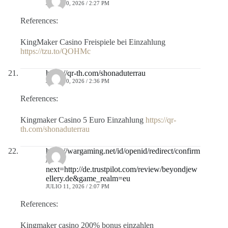
JULIO 10, 2026 / 2:27 PM
References:
KingMaker Casino Freispiele bei Einzahlung
https://tzu.to/QOHMc
https://qr-th.com/shonaduterrau
JULIO 10, 2026 / 2:36 PM
References:
Kingmaker Casino 5 Euro Einzahlung
https://qr-
th.com/shonaduterrau
https://wargaming.net/id/openid/redirect/confirm
/?
next=http://de.trustpilot.com/review/beyondjew
ellery.de&game_realm=eu
JULIO 11, 2026 / 2:07 PM
References:
Kingmaker casino 200% bonus einzahlen