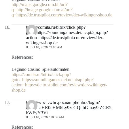
http://maps.google.com.bh/url?
q=http://image.google.com.ai/url?
q=https://de.trustpilot.com/review/der-wikinger-shop.de
https://comita.ru/bitrix/click.php?
goto=https://soundingames.dei.uc.pt/api.php?
action=https://de.trustpilot.com/review/der-
wikinger-shop.de
JULIO 10, 2026 / 3:03 AM
References:
Legiano Casino Spielautomaten
https://comita.ru/bitrix/click.php?
goto=https://soundingames.dei.uc.pt/api.php?
action=https://de.trustpilot.com/review/der-wikinger-
shop.de
https://wbc1.wbc.poznan.pl/dlibra/login?
refUrl=aHR0cHM6Ly9zcGQubGluay9lZGR5
bWFyY3Vt
JULIO 10, 2026 / 10:06 AM
References: