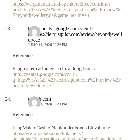
https://wargaming.net/id/openid/redirect/confirm/?
next=http%3A%2F%2Fde.trustpilot.com%2Freview%2
Fbeyondjewellery.de&game_realm=eu
http://clients1.google.com.vc/url?
q=https://de.trustpilot.com/review/beyondjewell
ery.de
JULIO 11, 2026 / 2:36 PM
References:
Kingmaker casino erste einzahlung bonus
http://clients1.google.com.vc/url?
q=https%3A%2F%2Fde.trustpilot.com%2Freview%2F
beyondjewellery.de
paltalk.com
JULIO 11, 2026 / 2:54 PM
References:
KingMaker Casino Neukundenbonus Einzahlung
https://www.paltalk.com/linkcheck?
url=https://de.trustpilot.com/review/beyondjewellery.de