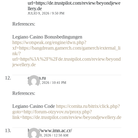
url=https://de.trustpilot.com/review/beyondjewe
llery.de
JULIO 9, 2026 / 9:50 PM
References:
Legiano Casino Bonusbedingungen
https://wotspeak.org/engine/dwn.php?
xf=https://bangdream.gamerch.com/gamerch/external_li
nk/?
url=https%3A%2F%2Fde.trustpilot.com/review/beyond
jewellery.de
comita.ru
JULIO 9, 2026 / 10:41 PM
References:
Legiano Casino Code
https://comita.ru/bitrix/click.php?
goto=http://forum-otzyvov.ru/proxy.php?
link=https://de.trustpilot.com/review/beyondjewellery.de
https://www.imn.ac.cr/
JULIO 10, 2026 / 12:50 AM