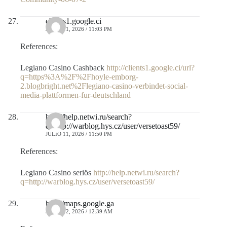
clients1.google.ci
JULIO 11, 2026 / 11:03 PM
References:
Legiano Casino Cashback
http://clients1.google.ci/url?
q=https%3A%2F%2Fhoyle-emborg-
2.blogbright.net%2Flegiano-casino-verbindet-social-
media-plattformen-fur-deutschland
http://help.netwi.ru/search?
q=http://warblog.hys.cz/user/versetoast59/
JULIO 11, 2026 / 11:50 PM
References:
Legiano Casino seriös
http://help.netwi.ru/search?
q=http://warblog.hys.cz/user/versetoast59/
http://maps.google.ga
JULIO 12, 2026 / 12:39 AM