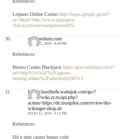
References:
Legiano Online Casino
http://maps.google.ga/url?
sa=t&url=http://www.qazaqpen-
club.kz/en/user/sampanweek05/
gen.medium.com
JULIO 12, 2026 / 8:38 PM
References:
Monro Casino Blackjack
https://gen.medium.com/r?
url=http%3A%2F%2Fjagoan-
hosting.online%2Fadanbusby08512
http://classifieds.wattajuk.com/go/?
https://wiki.zr.ru/api.php?
action=https://de.trustpilot.com/review/der-
wikinger-shop.de
JULIO 12, 2026 / 9:12 PM
References:
Hit n spin casino bonus code