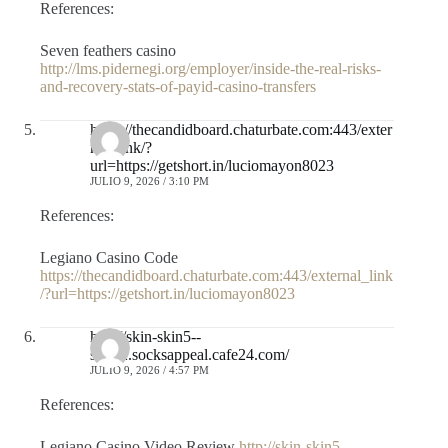
References:
Seven feathers casino
http://lms.pidernegi.org/employer/inside-the-real-risks-
and-recovery-stats-of-payid-casino-transfers
https://thecandidboard.chaturbate.com:443/exter
nal_link/?
url=https://getshort.in/luciomayon8023
JULIO 9, 2026 / 3:10 PM
References:
Legiano Casino Code
https://thecandidboard.chaturbate.com:443/external_link
/?url=https://getshort.in/luciomayon8023
http://skin-skin5--
shop2.socksappeal.cafe24.com/
JULIO 9, 2026 / 4:57 PM
References:
Legiano Casino Video Review
http://skin-skin5–