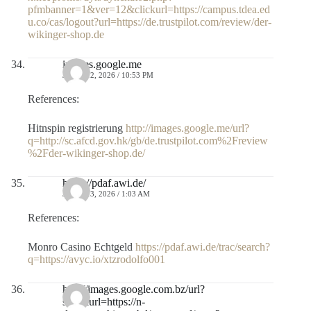
pfmbanner=1&ver=12&clickurl=https://campus.tdea.ed
u.co/cas/logout?url=https://de.trustpilot.com/review/der-
wikinger-shop.de
images.google.me
JULIO 12, 2026 / 10:53 PM
References:
Hitnspin registrierung
http://images.google.me/url?
q=http://sc.afcd.gov.hk/gb/de.trustpilot.com%2Freview
%2Fder-wikinger-shop.de/
https://pdaf.awi.de/
JULIO 13, 2026 / 1:03 AM
References:
Monro Casino Echtgeld
https://pdaf.awi.de/trac/search?
q=https://avyc.io/xtzrodolfo001
http://images.google.com.bz/url?
sa=t&url=https://n-