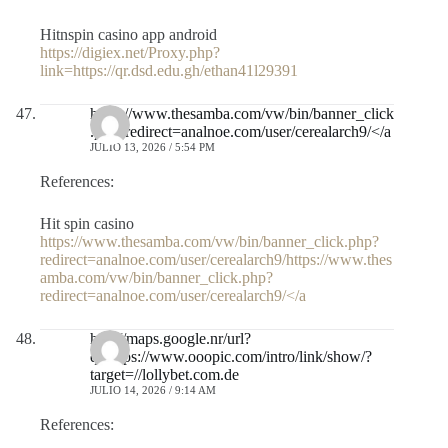
Hitnspin casino app android
https://digiex.net/Proxy.php?
link=https://qr.dsd.edu.gh/ethan41l29391
https://www.thesamba.com/vw/bin/banner_click
.php?redirect=analnoe.com/user/cerealarch9/</a
JULIO 13, 2026 / 5:54 PM
References:
Hit spin casino
https://www.thesamba.com/vw/bin/banner_click.php?
redirect=analnoe.com/user/cerealarch9/https://www.thes
amba.com/vw/bin/banner_click.php?
redirect=analnoe.com/user/cerealarch9/</a
http://maps.google.nr/url?
q=https://www.ooopic.com/intro/link/show/?
target=//lollybet.com.de
JULIO 14, 2026 / 9:14 AM
References: