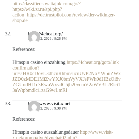
http://classifieds.wattajuk.com/go/?
https://wiki.zr.ru/api.php?
action=https://de.trustpilot.com/review/der-wikinger-
shop.de
https://4cheat.org/
JULIO 12, 2026 / 9:28 PM
References:
Hitnspin casino einzahlung
https://4cheat.org/goto/link-
confirmation?
url=aHR0cDovL3dhcnRhbmsucnUvP2NoYW5uZWx
JZD0zMDE1MiZwYXJ0bmVyVXJsPWh0dHBzOi8v
ZGUudHJ1c3RwaWxvdC5jb20vcmV2aWV3L2Rlci1
3aWtpbmdlci1zaG9wLmRl
http://www.visit-x.net
JULIO 12, 2026 / 9:38 PM
References:
Hitnspin casino auszahlungsdauer
http://www.visit-
x.net/promo/dyn/dynchat02.php?