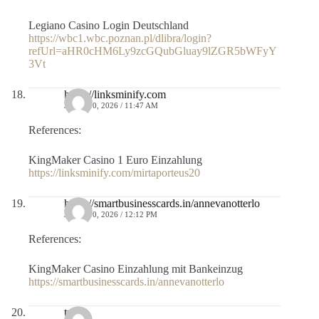
Legiano Casino Login Deutschland
https://wbc1.wbc.poznan.pl/dlibra/login?
refUrl=aHR0cHM6Ly9zcGQubGluay9lZGR5bWFyY
3Vt
https://linksminify.com
JULIO 10, 2026 / 11:47 AM
References:
KingMaker Casino 1 Euro Einzahlung
https://linksminify.com/mirtaporteus20
https://smartbusinesscards.in/annevanotterlo
JULIO 10, 2026 / 12:12 PM
References:
KingMaker Casino Einzahlung mit Bankeinzug
https://smartbusinesscards.in/annevanotterlo
tzu.to