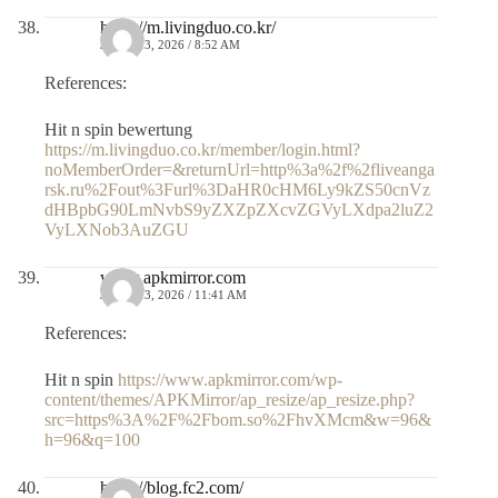
https://m.livingduo.co.kr/
JULIO 13, 2026 / 8:52 AM
References:
Hit n spin bewertung
https://m.livingduo.co.kr/member/login.html?
noMemberOrder=&returnUrl=http%3a%2f%2fliveanga
rsk.ru%2Fout%3Furl%3DaHR0cHM6Ly9kZS50cnVz
dHBpbG90LmNvbS9yZXZpZXcvZGVyLXdpa2luZ2
VyLXNob3AuZGU
www.apkmirror.com
JULIO 13, 2026 / 11:41 AM
References:
Hit n spin
https://www.apkmirror.com/wp-
content/themes/APKMirror/ap_resize/ap_resize.php?
src=https%3A%2F%2Fbom.so%2FhvXMcm&w=96&
h=96&q=100
https://blog.fc2.com/