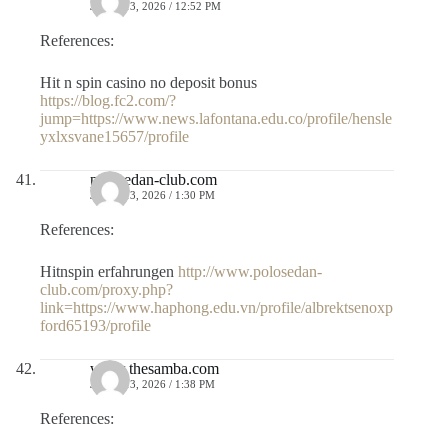
JULIO 13, 2026 / 12:52 PM
References:
Hit n spin casino no deposit bonus
https://blog.fc2.com/?
jump=https://www.news.lafontana.edu.co/profile/hensle
yxlxsvane15657/profile
polosedan-club.com
JULIO 13, 2026 / 1:30 PM
References:
Hitnspin erfahrungen
http://www.polosedan-
club.com/proxy.php?
link=https://www.haphong.edu.vn/profile/albrektsenoxp
ford65193/profile
www.thesamba.com
JULIO 13, 2026 / 1:38 PM
References: