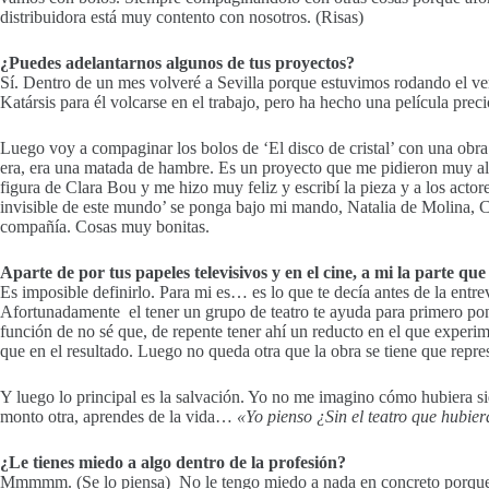
distribuidora está muy contento con nosotros. (Risas)
¿Puedes adelantarnos algunos de tus proyectos?
Sí. Dentro de un mes volveré a Sevilla porque estuvimos rodando el ver
Katársis para él volcarse en el trabajo, pero ha hecho una película pre
Luego voy a compaginar los bolos de ‘El disco de cristal’ con una obra 
era, era una matada de hambre. Es un proyecto que me pidieron muy al
figura de Clara Bou y me hizo muy feliz y escribí la pieza y a los act
invisible de este mundo’ se ponga bajo mi mando, Natalia de Molina, C
compañía. Cosas muy bonitas.
Aparte de por tus papeles televisivos y en el cine, a mi la parte qu
Es imposible definirlo. Para mi es… es lo que te decía antes de la entr
Afortunadamente el tener un grupo de teatro te ayuda para primero pone
función de no sé que, de repente tener ahí un reducto en el que experim
que en el resultado. Luego no queda otra que la obra se tiene que repre
Y luego lo principal es la salvación. Yo no me imagino cómo hubiera s
monto otra, aprendes de la vida…
«Yo pienso ¿Sin el teatro que hubie
¿Le tienes miedo a algo dentro de la profesión?
Mmmmm. (Se lo piensa) No le tengo miedo a nada en concreto porque ha