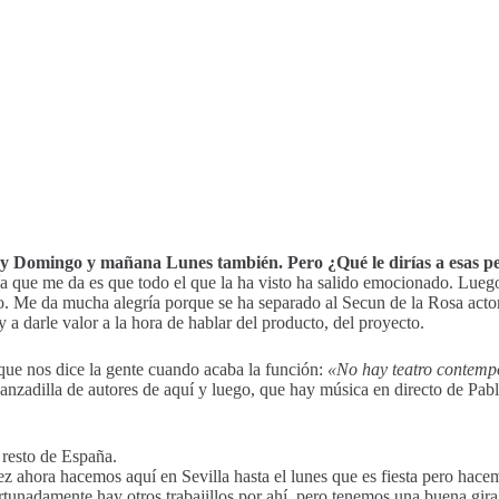
 hoy Domingo y mañana Lunes también. Pero ¿Qué le dirías a esas pe
ía que me da es que todo el que la ha visto ha salido emocionado. Lue
 Me da mucha alegría porque se ha separado al Secun de la Rosa actor
y a darle valor a la hora de hablar del producto, del proyecto.
que nos dice la gente cuando acaba la función:
«No hay teatro contempo
vanzadilla de autores de aquí y luego, que hay música en directo de P
 resto de España.
ez ahora hacemos aquí en Sevilla hasta el lunes que es fiesta pero hac
nadamente hay otros trabajillos por ahí, pero tenemos una buena gira y