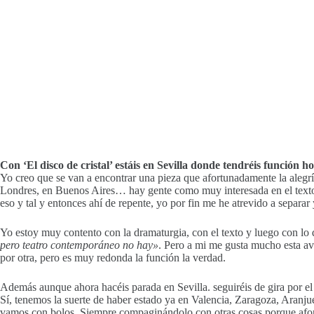
Con ‘El disco de cristal’ estáis en Sevilla donde tendréis función
Yo creo que se van a encontrar una pieza que afortunadamente la alegr
Londres, en Buenos Aires… hay gente como muy interesada en el texto.
eso y tal y entonces ahí de repente, yo por fin me he atrevido a separar 
Yo estoy muy contento con la dramaturgia, con el texto y luego con lo 
pero teatro contemporáneo no hay»
. Pero a mi me gusta mucho esta a
por otra, pero es muy redonda la función la verdad.
Además aunque ahora hacéis parada en Sevilla. seguiréis de gira por el
Sí, tenemos la suerte de haber estado ya en Valencia, Zaragoza, Aranju
vamos con bolos. Siempre compaginándolo con otras cosas porque afortu