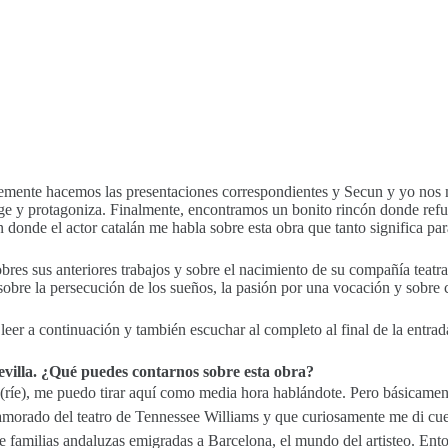
lemente hacemos las presentaciones correspondientes y Secun y yo nos 
ige y protagoniza. Finalmente, encontramos un bonito rincón donde refu
 donde el actor catalán me habla sobre esta obra que tanto significa par
bres sus anteriores trabajos y sobre el nacimiento de su compañía teatr
sobre la persecución de los sueños, la pasión por una vocación y sobre c
eer a continuación y también escuchar al completo al final de la entrad
Sevilla. ¿Qué puedes contarnos sobre esta obra?
 (ríe), me puedo tirar aquí como media hora hablándote. Pero básicamen
namorado del teatro de Tennessee Williams y que curiosamente me di cue
familias andaluzas emigradas a Barcelona, el mundo del artisteo. Enton