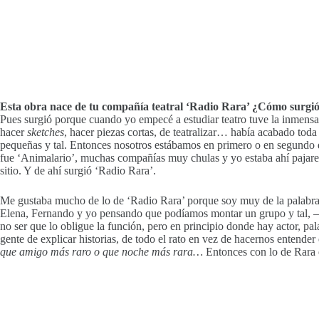
Esta obra nace de tu compañía teatral ‘Radio Rara’ ¿Cómo surgió
Pues surgió porque cuando yo empecé a estudiar teatro tuve la inmens
hacer
sketches
, hacer piezas cortas, de teatralizar… había acabado tod
pequeñas y tal. Entonces nosotros estábamos en primero o en segundo d
fue ‘Animalario’, muchas compañías muy chulas y yo estaba ahí pajarea
sitio. Y de ahí surgió ‘Radio Rara’.
Me gustaba mucho de lo de ‘Radio Rara’ porque soy muy de la palabra 
Elena, Fernando y yo pensando que podíamos montar un grupo y tal,
–
no ser que lo obligue la función, pero en principio donde hay actor, pa
gente de explicar historias, de todo el rato en vez de hacernos enten
que amigo más raro o que noche más rara…
Entonces con lo de Rara 