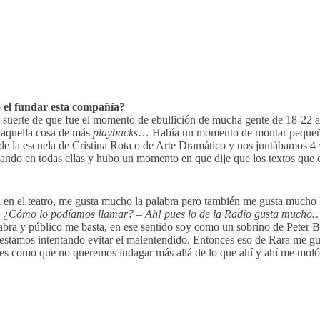
 el fundar esta compañía?
a suerte de que fue el momento de ebullición de mucha gente de 18-22
a aquella cosa de más
playbacks
… Había un momento de montar pequeñas 
e la escuela de Cristina Rota o de Arte Dramático y nos juntábamos 4 
ndo en todas ellas y hubo un momento en que dije que los textos que e
en el teatro, me gusta mucho la palabra pero también me gusta mucho 
 ¿Cómo lo podíamos llamar? – Ah! pues lo de la Radio gusta mucho
labra y público me basta, en ese sentido soy como un sobrino de Peter B
der estamos intentando evitar el malentendido. Entonces eso de Rara me
es como que no queremos indagar más allá de lo que ahí y ahí me moló