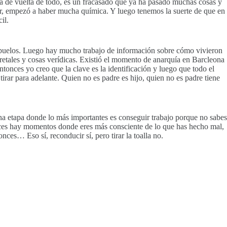
stá de vuelta de todo, es un fracasado que ya ha pasado muchas cosas y
er, empezó a haber mucha química. Y luego tenemos la suerte de que en
il.
 abuelos. Luego hay mucho trabajo de información sobre cómo vivieron
retales y cosas verídicas. Existió el momento de anarquía en Barcleona
tonces yo creo que la clave es la identificación y luego que todo el
rar para adelante. Quien no es padre es hijo, quien no es padre tiene
 una etapa donde lo más importantes es conseguir trabajo porque no sabes
eces hay momentos donde eres más consciente de lo que has hecho mal,
es… Eso sí, reconducir sí, pero tirar la toalla no.