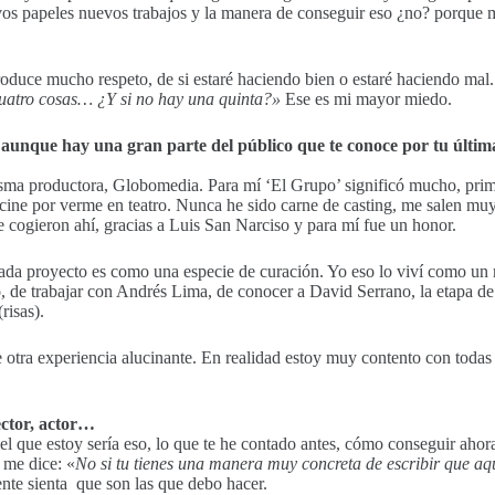
evos papeles nuevos trabajos y la manera de conseguir eso ¿no? porque 
duce mucho respeto, de si estaré haciendo bien o estaré haciendo mal.
uatro cosas… ¿Y si no hay una quinta?»
Ese es mi mayor miedo.
 aunque hay una gran parte del público que te conoce por tu última
isma productora, Globomedia. Para mí ‘El Grupo’ significó mucho, prim
a cine por verme en teatro. Nunca he sido carne de casting, me salen
e cogieron ahí, gracias a Luis San Narciso y para mí fue un honor.
ada proyecto es como una especie de curación. Yo eso lo viví como u
rio, de trabajar con Andrés Lima, de conocer a David Serrano, la etapa
risas).
 otra experiencia alucinante. En realidad estoy muy contento con toda
rector, actor…
el que estoy sería eso, lo que te he contado antes, cómo conseguir ahora
 me dice: «
No si tu tienes una manera muy concreta de escribir que a
nte sienta que son las que debo hacer.