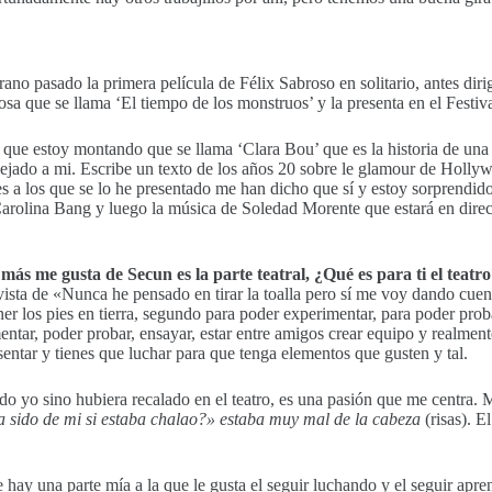
ano pasado la primera película de Félix Sabroso en solitario, antes dir
ciosa que se llama ‘El tiempo de los monstruos’ y la presenta en el Fes
que estoy montando que se llama ‘Clara Bou’ que es la historia de una fa
ejado a mi. Escribe un texto de los años 20 sobre le glamour de Holly
ores a los que se lo he presentado me han dicho que sí y estoy sorprend
arolina Bang y luego la música de Soledad Morente que estará en direc
e más me gusta de Secun es la parte teatral, ¿Qué es para ti el teat
evista de «Nunca he pensado en tirar la toalla pero sí me voy dando cuen
r los pies en tierra, segundo para poder experimentar, para poder prob
entar, poder probar, ensayar, estar entre amigos crear equipo y realment
sentar y tienes que luchar para que tenga elementos que gusten y tal.
ido yo sino hubiera recalado en el teatro, es una pasión que me centra
ra sido de mi si estaba chalao?» estaba muy mal de la cabeza
(risas). E
y una parte mía a la que le gusta el seguir luchando y el seguir apr