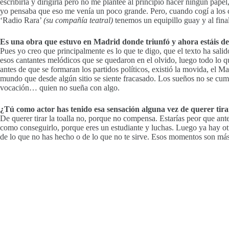
escribirla y dirigirla pero no me planteé al principio hacer ningún pap
yo pensaba que eso me venía un poco grande. Pero, cuando cogí a los c
‘Radio Rara’
(su compañía teatral)
tenemos un equipillo guay y al fina
Es una obra que estuvo en Madrid donde triunfó y ahora estáis de g
Pues yo creo que principalmente es lo que te digo, que el texto ha s
esos cantantes melódicos que se quedaron en el olvido, luego todo lo q
antes de que se formaran los partidos políticos, existió la movida, el
mundo que desde algún sitio se siente fracasado. Los sueños no se cumpl
vocación… quien no sueña con algo.
¿Tú como actor has tenido esa sensación alguna vez de querer tirar
De querer tirar la toalla no, porque no compensa. Estarías peor que ant
como conseguirlo, porque eres un estudiante y luchas. Luego ya hay o
de lo que no has hecho o de lo que no te sirve. Esos momentos son más 