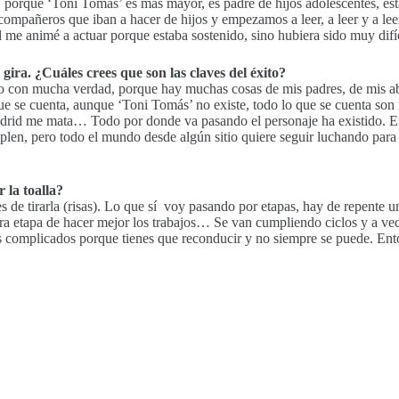
el, porque ‘Toni Tomás’ es más mayor, es padre de hijos adolescentes, e
ompañeros que iban a hacer de hijos y empezamos a leer, a leer y a le
l me animé a actuar porque estaba sostenido, sino hubiera sido muy difíc
ira. ¿Cuáles crees que son las claves del éxito?
alido con mucha verdad, porque hay muchas cosas de mis padres, de mis
ue se cuenta, aunque ‘Toni Tomás’ no existe, todo lo que se cuenta son 
 Madrid me mata… Todo por donde va pasando el personaje ha existido. En
en, pero todo el mundo desde algún sitio quiere seguir luchando para ti
 la toalla?
es de tirarla (risas). Lo que sí voy pasando por etapas, hay de repente
tra etapa de hacer mejor los trabajos… Se van cumpliendo ciclos y a v
complicados porque tienes que reconducir y no siempre se puede. Entonc