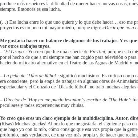
produce más respeto es la dificultad de querer hacer nuevas cosas, nu
siempre. Entonces es esa lucha.
(…) Esa lucha entre lo que uno quiere y lo que debe hacer… eso me pro
proyectos es un poco mi mayor miedo, porque digo:
«Decir que no a c
Me gustaría hacer un balance de algunos de tus trabajos. Y es que
ver otros trabajos tuyos.
– ‘El Grupo’:
Yo creo que fue una especie de
PreToni
, porque es la m
por el hecho de que a mi siempre me han cogido para televisión o par
haciendo mi teatro alternativo en el Teatro de las Aguas de Madrid y m
–
La película ‘Días de fútbol’:
significó muchísimo. Es curioso como c
era consciente, pero la etapa de trabajar en algunas obras de Animala
espectacular y el Gonzalo de ‘Días de fútbol’ me trajo muchas alegrías (
– Director de ‘Hoy no me puedo levantar’ y escritor de ‘The Hole’:
fue
peculiares y todas experiencias muy chulas.
Yo creo que eres un claro ejemplo de la multidisciplina. Autor, di
(Risas) Muchas gracias! Ahora lo que me gustaría, el siguiente paso en 
que hago yo con lo mío, cómo consigo que esa voz propia que la gente
profundo, más verdadero, de una voz más propia y de hacer que realme