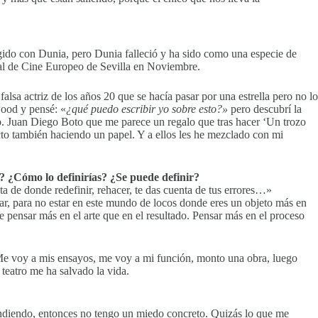
igido con Dunia, pero Dunia falleció y ha sido como una especie de
tival de Cine Europeo de Sevilla en Noviembre.
lsa actriz de los años 20 que se hacía pasar por una estrella pero no lo
wood y pensé: «
¿qué puedo escribir yo sobre esto?»
pero descubrí la
ido. Juan Diego Boto que me parece un regalo que tras hacer ‘Un trozo
to también haciendo un papel. Y a ellos les he mezclado con mi
ro? ¿Cómo lo definirías? ¿Se puede definir?
ta de donde redefinir, rehacer, te das cuenta de tus errores…»
ar, para no estar en este mundo de locos donde eres un objeto más en
e pensar más en el arte que en el resultado. Pensar más en el proceso
. Me voy a mis ensayos, me voy a mi función, monto una obra, luego
l teatro me ha salvado la vida.
endiendo, entonces no tengo un miedo concreto. Quizás lo que me