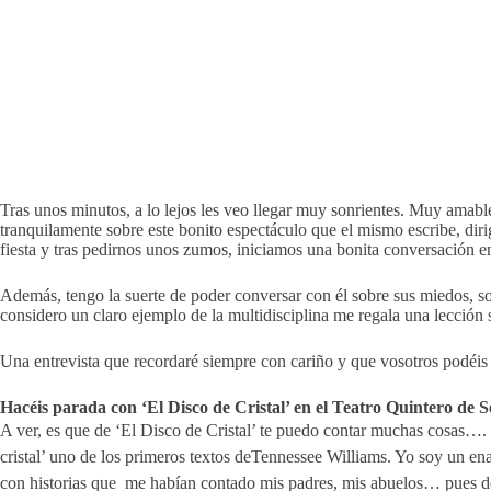
Tras unos minutos, a lo lejos les veo llegar muy sonrientes. Muy amab
tranquilamente sobre este bonito espectáculo que el mismo escribe, dir
fiesta y tras pedirnos unos zumos, iniciamos una bonita conversación en
Además, tengo la suerte de poder conversar con él sobre sus miedos, so
considero un claro ejemplo de la multidisciplina me regala una lección 
Una entrevista que recordaré siempre con cariño y que vosotros podéis l
Hacéis parada con ‘El Disco de Cristal’ en el Teatro Quintero de 
A ver, es que de ‘El Disco de Cristal’ te puedo contar muchas cosas….
cristal’ uno de los primeros textos deTennessee Williams. Yo soy un e
con historias que me habían contado mis padres, mis abuelos… pues de 