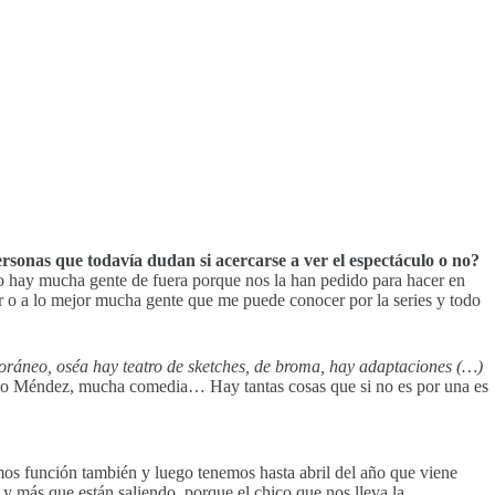
rsonas que todavía dudan si acercarse a ver el espectáculo o no?
go hay mucha gente de fuera porque nos la han pedido para hacer en
 o a lo mejor mucha gente que me puede conocer por la series y todo
ráneo, oséa hay teatro de sketches, de broma, hay adaptaciones (…)
ablo Méndez, mucha comedia… Hay tantas cosas que si no es por una es
emos función también y luego tenemos hasta abril del año que viene
 más que están saliendo, porque el chico que nos lleva la