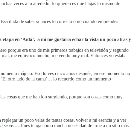
muchas veces a tu alrededor lo quieren es que hagas lo mismo de
 Esa duda de saber si haces lo correcto o no cuando emprendes
 etapa en ‘Aída’, a mi me gustaría echar la vista un poco atrás y
ero porque era uno de mis primeros trabajos en televisión y segundo
 muy mal, me equivoco mucho, me vendo muy mal. Entonces yo estaba
n momento mágico. Eso lo ves cinco años después, en ese momento no
 de ‘El otro lado de la cama’… lo recuerdo como un momento
s las cosas que me han ido surgiendo, porque son cosas como muy
 replegar un poco velas de tantas cosas, volver a mi esencia y a ver
quí se ve…»
Pues tenga como mucha necesidad de irme a un sitio más