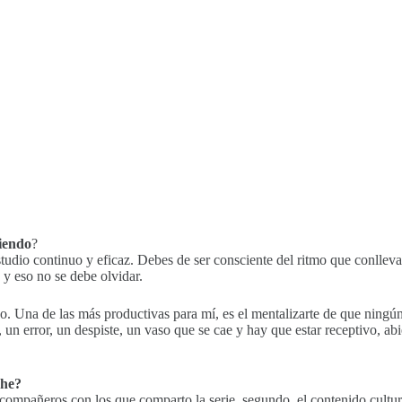
iendo
?
studio continuo y eficaz. Debes de ser consciente del ritmo que conlleva
 y eso no se debe olvidar.
jo. Una de las más productivas para mí, es el mentalizarte de que ningún
un error, un despiste, un vaso que se cae y hay que estar receptivo, abi
che?
 compañeros con los que comparto la serie, segundo, el contenido cultur