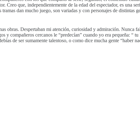
ctor. Creo que, independientemente de la edad del espectador, es una ser
as tramas dan mucho juego, son variadas y con personajes de distintas g
uenas obras. Despertaban mi atención, curiosidad y admiración. Nunca fa
s y compañeros cercanos le “predecían” cuando yo era pequeña: “ tu hij
 debías de ser sumamente talentoso, o como dice mucha gente “haber nac