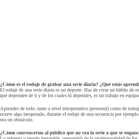
¿Cómo es el rodaje de grabar una serie diaria? ¿Qué estás aprend
El rodaje de una serie diaria es un deporte. Has de crear un hábito de e
que dependen de ti y de los cuales tú dependes, es un trabajo en equipo
Aprendes de todo, tanto a nivel interpretativo (personal) como de traba
ocurre algo inesperado, durante el rodaje de una secuencia por ejemplo, 
sea un obstáculo.
¿Cómo convencerías al público que no vea la serie a que se engan
Lo primero y siendo inevitable, presumiría de la profesionalidad de los