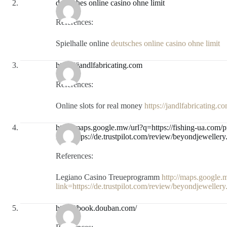
deutsches online casino ohne limit
References:
Spielhalle online
deutsches online casino ohne limit
https://jandlfabricating.com
References:
Online slots for real money
https://jandlfabricating.c
http://maps.google.mw/url?q=https://fishing-ua.com/
link=https://de.trustpilot.com/review/beyondjewellery
References:
Legiano Casino Treueprogramm
http://maps.google.
link=https://de.trustpilot.com/review/beyondjewellery
https://book.douban.com/