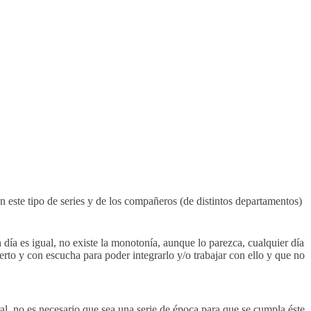
n este tipo de series y de los compañeros (de distintos departamentos)
 día es igual, no existe la monotonía, aunque lo parezca, cualquier día
erto y con escucha para poder integrarlo y/o trabajar con ello y que no
al, no es necesario que sea una serie de época para que se cumpla éste