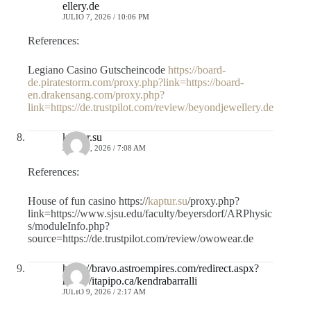
ellery.de
JULIO 7, 2026 / 10:06 PM
References:
Legiano Casino Gutscheincode
https://board-
de.piratestorm.com/proxy.php?link=https://board-
en.drakensang.com/proxy.php?
link=https://de.trustpilot.com/review/beyondjewellery.de
kaptur.su
JULIO 8, 2026 / 7:08 AM
References:
House of fun casino https://
kaptur.su
/proxy.php?
link=https://www.sjsu.edu/faculty/beyersdorf/ARPhysic
s/moduleInfo.php?
source=https://de.trustpilot.com/review/owowear.de
https://bravo.astroempires.com/redirect.aspx?
https://itapipo.ca/kendrabarralli
JULIO 9, 2026 / 2:17 AM