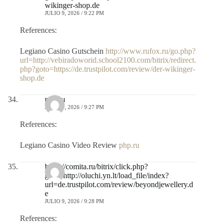
wikinger-shop.de
JULIO 9, 2026 / 9:22 PM
References:
Legiano Casino Gutschein
http://www.rufox.ru/go.php?
url=http://vebiradoworid.school2100.com/bitrix/redirect.
php?goto=https://de.trustpilot.com/review/der-wikinger-
shop.de
php.ru
JULIO 9, 2026 / 9:27 PM
References:
Legiano Casino Video Review
php.ru
https://comita.ru/bitrix/click.php?
goto=http://oluchi.yn.lt/load_file/index?
url=de.trustpilot.com/review/beyondjewellery.d
e
JULIO 9, 2026 / 9:28 PM
References: