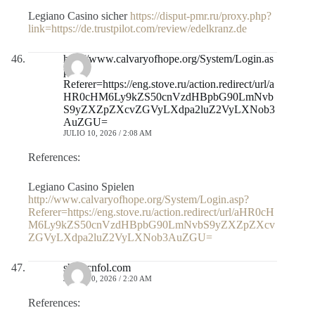
Legiano Casino sicher
https://disput-pmr.ru/proxy.php?
link=https://de.trustpilot.com/review/edelkranz.de
http://www.calvaryofhope.org/System/Login.as
p?
Referer=https://eng.stove.ru/action.redirect/url/a
HR0cHM6Ly9kZS50cnVzdHBpbG90LmNvb
S9yZXZpZXcvZGVyLXdpa2luZ2VyLXNob3
AuZGU=
JULIO 10, 2026 / 2:08 AM
References:
Legiano Casino Spielen
http://www.calvaryofhope.org/System/Login.asp?
Referer=https://eng.stove.ru/action.redirect/url/aHR0cH
M6Ly9kZS50cnVzdHBpbG90LmNvbS9yZXZpZXcv
ZGVyLXdpa2luZ2VyLXNob3AuZGU=
shell.cnfol.com
JULIO 10, 2026 / 2:20 AM
References: