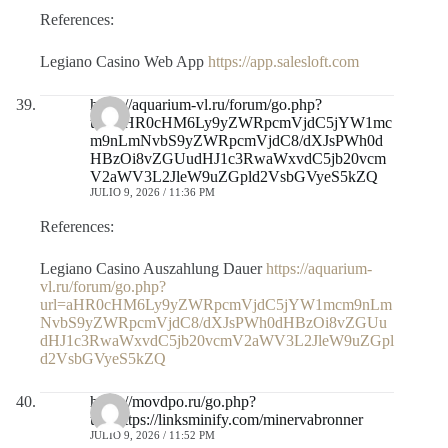
References:
Legiano Casino Web App
https://app.salesloft.com
https://aquarium-vl.ru/forum/go.php?
url=aHR0cHM6Ly9yZWRpcmVjdC5jYW1mc
m9nLmNvbS9yZWRpcmVjdC8/dXJsPWh0d
HBzOi8vZGUudHJ1c3RwaWxvdC5jb20vcm
V2aWV3L2JleW9uZGpld2VsbGVyeS5kZQ
JULIO 9, 2026 / 11:36 PM
References:
Legiano Casino Auszahlung Dauer
https://aquarium-
vl.ru/forum/go.php?
url=aHR0cHM6Ly9yZWRpcmVjdC5jYW1mcm9nLm
NvbS9yZWRpcmVjdC8/dXJsPWh0dHBzOi8vZGUu
dHJ1c3RwaWxvdC5jb20vcmV2aWV3L2JleW9uZGpl
d2VsbGVyeS5kZQ
https://movdpo.ru/go.php?
url=https://linksminify.com/minervabronner
JULIO 9, 2026 / 11:52 PM