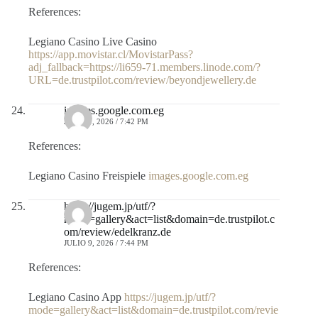
References:
Legiano Casino Live Casino
https://app.movistar.cl/MovistarPass?
adj_fallback=https://li659-71.members.linode.com/?
URL=de.trustpilot.com/review/beyondjewellery.de
images.google.com.eg
JULIO 9, 2026 / 7:42 PM
References:
Legiano Casino Freispiele
images.google.com.eg
https://jugem.jp/utf/?
mode=gallery&act=list&domain=de.trustpilot.c
om/review/edelkranz.de
JULIO 9, 2026 / 7:44 PM
References:
Legiano Casino App
https://jugem.jp/utf/?
mode=gallery&act=list&domain=de.trustpilot.com/revie