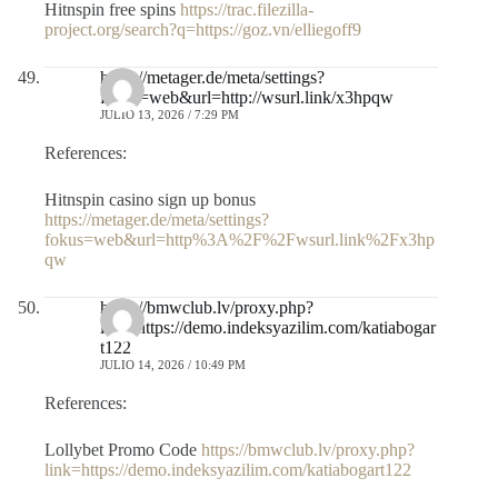
Hitnspin free spins
https://trac.filezilla-
project.org/search?q=https://goz.vn/elliegoff9
https://metager.de/meta/settings?
fokus=web&url=http://wsurl.link/x3hpqw
JULIO 13, 2026 / 7:29 PM
References:
Hitnspin casino sign up bonus
https://metager.de/meta/settings?
fokus=web&url=http%3A%2F%2Fwsurl.link%2Fx3hp
qw
https://bmwclub.lv/proxy.php?
link=https://demo.indeksyazilim.com/katiabogar
t122
JULIO 14, 2026 / 10:49 PM
References:
Lollybet Promo Code
https://bmwclub.lv/proxy.php?
link=https://demo.indeksyazilim.com/katiabogart122