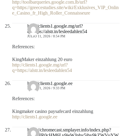
http://toolbarqueries.google.com.lb/url?
q=https://greecestudies.site/wiki/Exklusives_VIP_Onlin
e_Casino_fr_High_Roller_Connaisseure
http://clients1.google.mg/url?
q=https://alstr.in/lesleedahlen54
JULIO 11, 2026 / 8:54 PM
References:
KingMaker einzahlung 20 euro
http://clients1.google.mg/url?
q=https://alstr.in/lesleedahlen54
http://clients1.google.ee
JULIO 11, 2026 / 9:33 PM
References:
Kingmaker casino paysafecard einzahlung
http://clients1.google.ee
https://chromecast.smplayer.info/index.php?
url=aHR0cHM6Ly9ieWJpby5jby9kZWVuYW