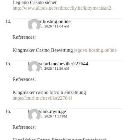
Legiano Casino sicher
http://www.allods.net/redirect/liy.ke/kittymcclean2
jagoan-hosting.online
JULIO 10, 2026 / 11:04 AM
References:
Kingmaker Casino Bewertung
jagoan-hosting.online
https://cturl.me/neviller227644
JULIO 10, 2026 / 11:26 AM
References:
Kingmaker casino bitcoin einzahlung
https://cturl.me/neviller227644
https://link.mym.ge
JULIO 10, 2026 / 1:33 PM
References: