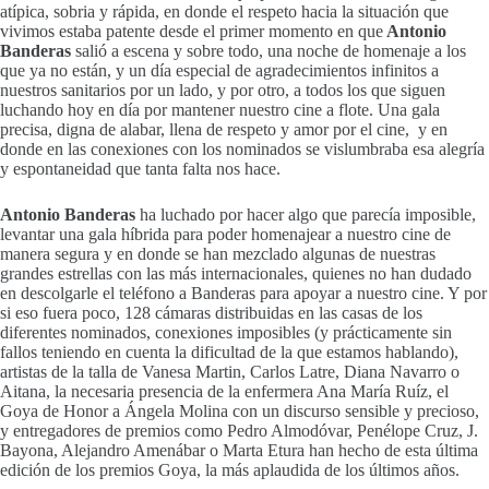
atípica, sobria y rápida, en donde el respeto hacia la situación que
vivimos estaba patente desde el primer momento en que
Antonio
Banderas
salió a escena y sobre todo, una noche de homenaje a los
que ya no están, y un día especial de agradecimientos infinitos a
nuestros sanitarios por un lado, y por otro, a todos los que siguen
luchando hoy en día por mantener nuestro cine a flote. Una gala
precisa, digna de alabar, llena de respeto y amor por el cine, y en
donde en las conexiones con los nominados se vislumbraba esa alegría
y espontaneidad que tanta falta nos hace.
Antonio Banderas
ha luchado por hacer algo que parecía imposible,
levantar una gala híbrida para poder homenajear a nuestro cine de
manera segura y en donde se han mezclado algunas de nuestras
grandes estrellas con las más internacionales, quienes no han dudado
en descolgarle el teléfono a Banderas para apoyar a nuestro cine. Y por
si eso fuera poco, 128 cámaras distribuidas en las casas de los
diferentes nominados, conexiones imposibles (y prácticamente sin
fallos teniendo en cuenta la dificultad de la que estamos hablando),
artistas de la talla de Vanesa Martin, Carlos Latre, Diana Navarro o
Aitana, la necesaria presencia de la enfermera Ana María Ruíz, el
Goya de Honor a Ángela Molina con un discurso sensible y precioso,
y entregadores de premios como Pedro Almodóvar, Penélope Cruz, J.
Bayona, Alejandro Amenábar o Marta Etura han hecho de esta última
edición de los premios Goya, la más aplaudida de los últimos años.