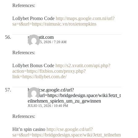
References:
Lollybet Promo Code
http://maps.google.com.ni/url?
sa=t&url=https://raimusic.vn/roxietompkins
s2.xvatit.com
JULIO 15, 2026 / 7:20 AM
References:
Lollybet Bonus Code
http://s2.xvatit.com/api.php?
action=https://fixbios.com/proxy.php?
link=https://lollybet.com.de/
http://cse.google.cd/url?
sa=t&url=https://bridgedesign.space/wiki/Jetzt_t
eilnehmen_spielen_um_zu_gewinnen
JULIO 15, 2026 / 10:40 PM
References:
Hit’n spin casino
http://cse.google.cd/url?
sa=t&url=https://bridgedesign.space/wiki/Jetzt_teilnehm