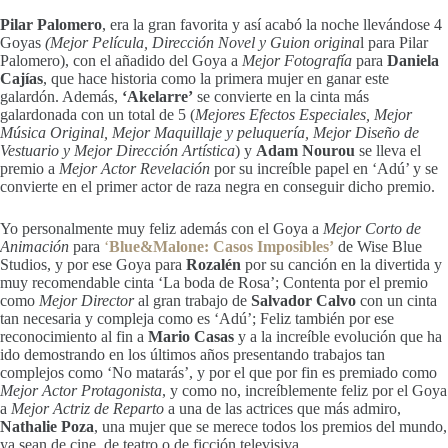
Pilar Palomero
, era la gran favorita y así acabó la noche llevándose 4
Goyas
(Mejor Película, Dirección Novel y Guion origina
l para Pilar
Palomero), con el añadido del Goya a
Mejor Fotografía
para
Daniela
Cajías
, que hace historia como la primera mujer en ganar este
galardón. Además,
‘Akelarre’
se convierte en la cinta más
galardonada con un total de 5 (
Mejores Efectos Especiales, Mejor
Música Original, Mejor Maquillaje y peluquería, Mejor Diseño de
Vestuario y Mejor Dirección Artística
) y
Adam Nourou
se lleva el
premio a
Mejor Actor Revelación
por su increíble papel en ‘Adú’ y se
convierte en el primer actor de raza negra en conseguir dicho premio.
Yo personalmente muy feliz además con el Goya a
Mejor Corto de
Animación
para
‘
Blue&Malone: Casos Imposibles’
de Wise Blue
Studios, y por ese Goya para
Rozalén
por su canción en la divertida y
muy recomendable cinta ‘La boda de Rosa’; Contenta por el premio
como
Mejor Director
al gran trabajo de
Salvador Calvo
con un cinta
tan necesaria y compleja como es ‘Adú’; Feliz también por ese
reconocimiento al fin a
Mario Casas
y a la increíble evolución que ha
ido demostrando en los últimos años presentando trabajos tan
complejos como ‘No matarás’, y por el que por fin es premiado como
Mejor Actor Protagonista
, y como no, increíblemente feliz por el Goya
a
Mejor Actriz de Reparto
a una de las actrices que más admiro,
Nathalie Poza
, una mujer que se merece todos los premios del mundo,
ya sean de cine, de teatro o de ficción televisiva.