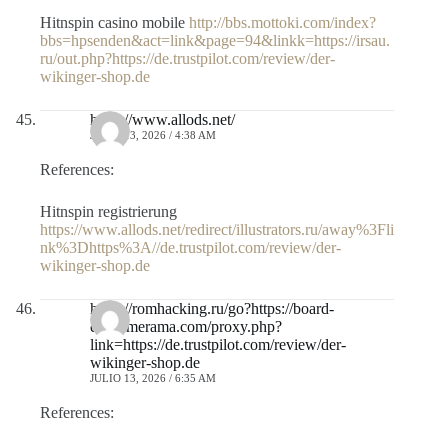
Hitnspin casino mobile
http://bbs.mottoki.com/index?
bbs=hpsenden&act=link&page=94&linkk=https://irsau.
ru/out.php?https://de.trustpilot.com/review/der-
wikinger-shop.de
https://www.allods.net/
JULIO 13, 2026 / 4:38 AM
References:
Hitnspin registrierung
https://www.allods.net/redirect/illustrators.ru/away%3Fli
nk%3Dhttps%3A//de.trustpilot.com/review/der-
wikinger-shop.de
https://romhacking.ru/go?https://board-
en.farmerama.com/proxy.php?
link=https://de.trustpilot.com/review/der-
wikinger-shop.de
JULIO 13, 2026 / 6:35 AM
References: