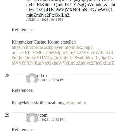
dvbGRl&title=QmlnIEJ1Y2sgQnVubnk=&subt
itles=Ly9jaHJvbWVjYXN0LnNtcGxheWVyL
mluZm8vc2FtcGxlLnZ
JULIO 11, 2026 / 9:41 PM
References:
Kingmaker Casino Konto erstellen
https://chromecast.smplayer.info/index.php?
url=aHR0cHM6Ly9ieWJpby5jby9kZWVuYWdvbGRl
&title=QmlnIEJ1Y2sgQnVubnk=&subtitles=Ly9jaHJv
bWVjYXN0LnNtcGxheWVyLmluZm8vc2FtcGxlLnZ
avsound.ru
JULIO 11, 2026 / 10:34 PM
References:
KingMaker skrill einzahlung
avsound.ru
htcdev.com
JULIO 11, 2026 / 11:33 PM
References: