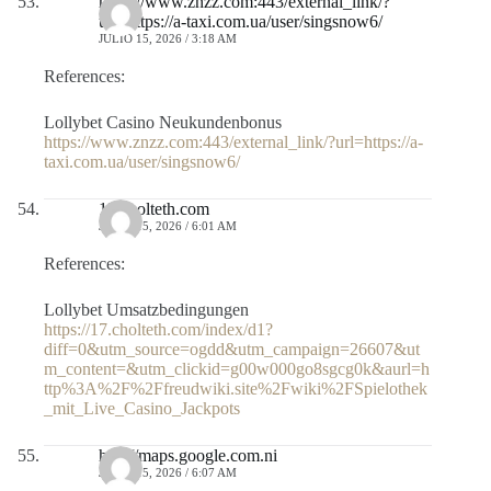
https://www.znzz.com:443/external_link/?
url=https://a-taxi.com.ua/user/singsnow6/
JULIO 15, 2026 / 3:18 AM
References:
Lollybet Casino Neukundenbonus
https://www.znzz.com:443/external_link/?url=https://a-
taxi.com.ua/user/singsnow6/
17.cholteth.com
JULIO 15, 2026 / 6:01 AM
References:
Lollybet Umsatzbedingungen
https://17.cholteth.com/index/d1?
diff=0&utm_source=ogdd&utm_campaign=26607&ut
m_content=&utm_clickid=g00w000go8sgcg0k&aurl=h
ttp%3A%2F%2Ffreudwiki.site%2Fwiki%2FSpielothek
_mit_Live_Casino_Jackpots
http://maps.google.com.ni
JULIO 15, 2026 / 6:07 AM