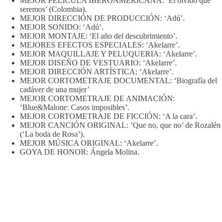
MEJOR PELÍCULA IBEROAMERICANA: ‘El olvido que
seremos’ (Colombia).
MEJOR DIRECCIÓN DE PRODUCCIÓN: ‘Adú’.
MEJOR SONIDO: ‘Adú’.
MEJOR MONTAJE: ‘El año del descubrimiento’.
MEJORES EFECTOS ESPECIALES: ‘Akelarre’.
MEJOR MAQUILLAJE Y PELUQUERIA: ‘Akelarre’.
MEJOR DISEÑO DE VESTUARIO: ‘Akelarre’.
MEJOR DIRECCIÓN ARTÍSTICA: ‘Akelarre’.
MEJOR CORTOMETRAJE DOCUMENTAL: ‘Biografía del
cadáver de una mujer’
MEJOR CORTOMETRAJE DE ANIMACIÓN:
‘Blue&Malone: Casos imposibles’.
MEJOR CORTOMETRAJE DE FICCIÓN: ‘A la cara’.
MEJOR CANCIÓN ORIGINAL: ‘Que no, que no’ de Rozalén
(‘La boda de Rosa’).
MEJOR MÚSICA ORIGINAL: ‘Akelarre’.
GOYA DE HONOR: Ángela Molina.