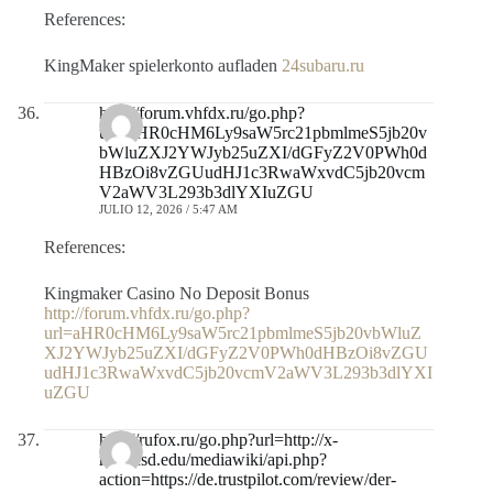
References:
KingMaker spielerkonto aufladen
24subaru.ru
http://forum.vhfdx.ru/go.php?
url=aHR0cHM6Ly9saW5rc21pbmlmeS5jb20v
bWluZXJ2YWJyb25uZXI/dGFyZ2V0PWh0d
HBzOi8vZGUudHJ1c3RwaWxvdC5jb20vcm
V2aWV3L293b3dlYXIuZGU
JULIO 12, 2026 / 5:47 AM
References:
Kingmaker Casino No Deposit Bonus
http://forum.vhfdx.ru/go.php?
url=aHR0cHM6Ly9saW5rc21pbmlmeS5jb20vbWluZ
XJ2YWJyb25uZXI/dGFyZ2V0PWh0dHBzOi8vZGU
udHJ1c3RwaWxvdC5jb20vcmV2aWV3L293b3dlYXI
uZGU
http://rufox.ru/go.php?url=http://x-
ray.ucsd.edu/mediawiki/api.php?
action=https://de.trustpilot.com/review/der-