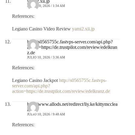
yami2.xii.jp
JULIO 10, 2026 / 1:34 AM
References:
Legiano Casino Video Review
yami2.xii.jp
http://s0565755c.fastvps-server.com/api.php?
action=https://de.trustpilot.com/review/edelkran
z.de
JULIO 10, 2026 / 3:36 AM
References:
Legiano Casino Jackpot
http://s0565755c.fastvps-
server.com/api.php?
action=https://de.trustpilot.com/review/edelkranz.de
http://www.allods.net/redirect/liy.ke/kittymcclea
n2
JULIO 10, 2026 / 9:48 AM
References: