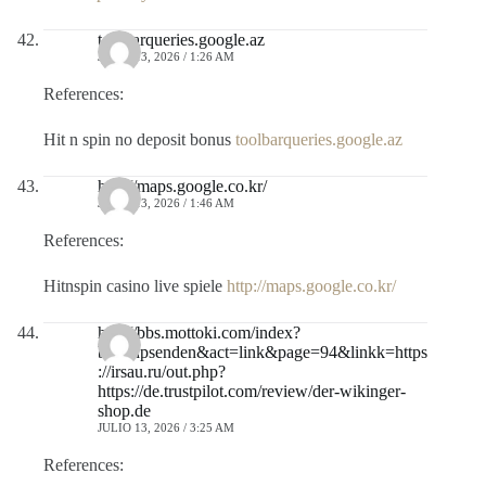
toolbarqueries.google.az
JULIO 13, 2026 / 1:26 AM
References:
Hit n spin no deposit bonus
toolbarqueries.google.az
http://maps.google.co.kr/
JULIO 13, 2026 / 1:46 AM
References:
Hitnspin casino live spiele
http://maps.google.co.kr/
http://bbs.mottoki.com/index?
bbs=hpsenden&act=link&page=94&linkk=https
://irsau.ru/out.php?
https://de.trustpilot.com/review/der-wikinger-
shop.de
JULIO 13, 2026 / 3:25 AM
References: