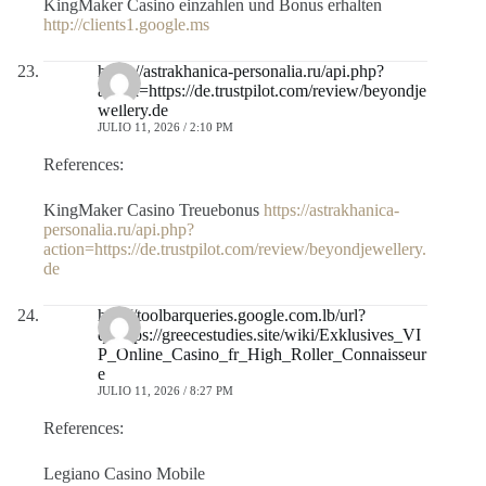
KingMaker Casino einzahlen und Bonus erhalten
http://clients1.google.ms
https://astrakhanica-personalia.ru/api.php?
action=https://de.trustpilot.com/review/beyondje
wellery.de
JULIO 11, 2026 / 2:10 PM
References:
KingMaker Casino Treuebonus
https://astrakhanica-
personalia.ru/api.php?
action=https://de.trustpilot.com/review/beyondjewellery.
de
http://toolbarqueries.google.com.lb/url?
q=https://greecestudies.site/wiki/Exklusives_VI
P_Online_Casino_fr_High_Roller_Connaisseur
e
JULIO 11, 2026 / 8:27 PM
References:
Legiano Casino Mobile