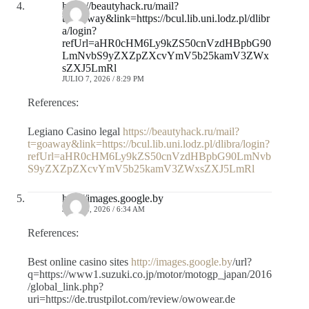
https://beautyhack.ru/mail?
t=goaway&link=https://bcul.lib.uni.lodz.pl/dlibr
a/login?
refUrl=aHR0cHM6Ly9kZS50cnVzdHBpbG90
LmNvbS9yZXZpZXcvYmV5b25kamV3ZWx
sZXJ5LmRl
JULIO 7, 2026 / 8:29 PM
References:
Legiano Casino legal
https://beautyhack.ru/mail?
t=goaway&link=https://bcul.lib.uni.lodz.pl/dlibra/login?
refUrl=aHR0cHM6Ly9kZS50cnVzdHBpbG90LmNvb
S9yZXZpZXcvYmV5b25kamV3ZWxsZXJ5LmRl
http://images.google.by
JULIO 8, 2026 / 6:34 AM
References:
Best online casino sites
http://images.google.by
/url?
q=https://www1.suzuki.co.jp/motor/motogp_japan/2016
/global_link.php?
uri=https://de.trustpilot.com/review/owowear.de