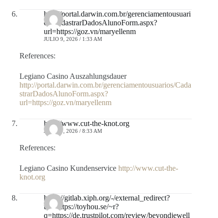
http://portal.darwin.com.br/gerenciamentousuari
os/CadastrarDadosAlunoForm.aspx?
url=https://goz.vn/maryellenm
JULIO 9, 2026 / 1:33 AM
References:
Legiano Casino Auszahlungsdauer
http://portal.darwin.com.br/gerenciamentousuarios/Cada
strarDadosAlunoForm.aspx?
url=https://goz.vn/maryellenm
http://www.cut-the-knot.org
JULIO 9, 2026 / 8:33 AM
References:
Legiano Casino Kundenservice
http://www.cut-the-
knot.org
https://gitlab.xiph.org/-/external_redirect?
url=https://toyhou.se/~r?
q=https://de.trustpilot.com/review/beyondjewell