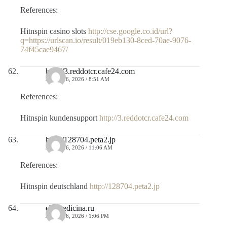
References:
Hitnspin casino slots
http://cse.google.co.id/url?
q=https://urlscan.io/result/019eb130-8ced-70ae-9076-
74f45cae9467/
http://3.reddotcr.cafe24.com
JULIO 16, 2026 / 8:51 AM
References:
Hitnspin kundensupport
http://3.reddotcr.cafe24.com
http://128704.peta2.jp
JULIO 16, 2026 / 11:06 AM
References:
Hitnspin deutschland
http://128704.peta2.jp
ekamedicina.ru
JULIO 16, 2026 / 1:06 PM