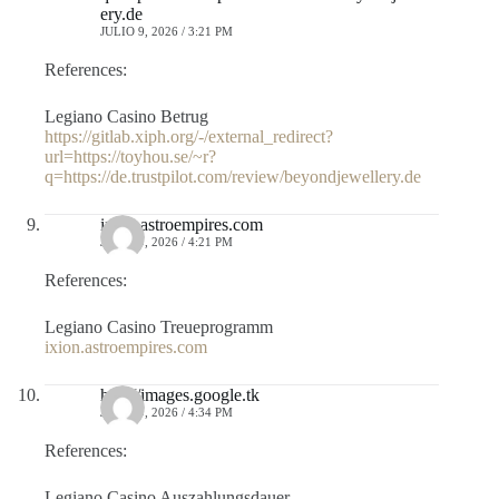
ery.de
JULIO 9, 2026 / 3:21 PM
References:
Legiano Casino Betrug
https://gitlab.xiph.org/-/external_redirect?
url=https://toyhou.se/~r?
q=https://de.trustpilot.com/review/beyondjewellery.de
ixion.astroempires.com
JULIO 9, 2026 / 4:21 PM
References:
Legiano Casino Treueprogramm
ixion.astroempires.com
http://images.google.tk
JULIO 9, 2026 / 4:34 PM
References:
Legiano Casino Auszahlungsdauer