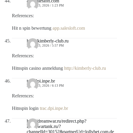
app.salesloft.com
JULIO 13, 2026 / 1:23 PM
References:
Hit n spin bewertung
app.salesloft.com
http://kimberly-club.ru
JULIO 13, 2026 / 5:57 PM
References:
Hitnspin casino anmeldung
http://kimberly-club.ru
trac.dpi.inpe.br
JULIO 13, 2026 / 6:13 PM
References:
Hitnspin login
trac.dpi.inpe.br
http://dreamwar.ru/redirect.php?
http://wartank.ru/?
channelId=30152&partnerUrl=lollybet.com.de