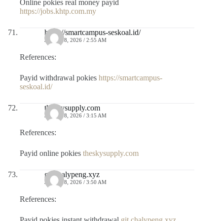
Online pokies real money payid
https://jobs.khtp.com.my
https://smartcampus-seskoal.id/
JULIO 18, 2026 / 2:55 AM
References:
Payid withdrawal pokies
https://smartcampus-
seskoal.id/
theskysupply.com
JULIO 18, 2026 / 3:15 AM
References:
Payid online pokies
theskysupply.com
git.chalypeng.xyz
JULIO 18, 2026 / 3:50 AM
References:
Payid pokies instant withdrawal
git.chalypeng.xyz