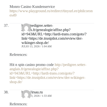
Monro Casino Kundenservice
https://www.playground.ru/redirect/tinyurl.ee/philcoron
es49
http://pedigree.setter-
anglais.fr/genealogie/affixe.php?
id=943&URL=http://lardi-trans.com/goto/?
link=https://de.trustpilot.com/review/der-
wikinger-shop.de/
JULIO 13, 2026 / 1:04 AM
References:
Hit n spin casino promo code
http://pedigree.setter-
anglais.fr/genealogie/affixe.php?
id=943&URL=http://lardi-trans.com/goto/?
link=https://de.trustpilot.com/review/der-wikinger-
shop.de/
https://irsau.ru
JULIO 13, 2026 / 1:33 AM
References: