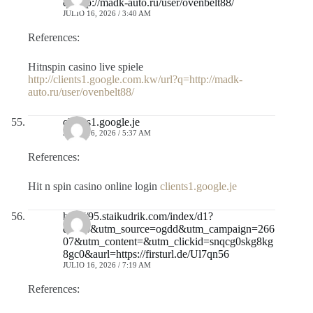
q=http://madk-auto.ru/user/ovenbelt88/
JULIO 16, 2026 / 3:40 AM
References:
Hitnspin casino live spiele
http://clients1.google.com.kw/url?q=http://madk-
auto.ru/user/ovenbelt88/
clients1.google.je
JULIO 16, 2026 / 5:37 AM
References:
Hit n spin casino online login
clients1.google.je
http://95.staikudrik.com/index/d1?
diff=0&utm_source=ogdd&utm_campaign=266
07&utm_content=&utm_clickid=snqcg0skg8kg
8gc0&aurl=https://firsturl.de/Ul7qn56
JULIO 16, 2026 / 7:19 AM
References: