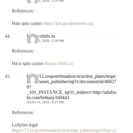
JULIO 13, 2026 / 5:20 PM
References:
Hitn spin casino
https://zm.goodinternet.org
forum.vhfdx.ru
JULIO 13, 2026 / 5:36 PM
References:
Hit n spin casino
forum.vhfdx.ru
https://12.rospotrebnadzor.ru/action_plans/inspe
ction/-/asset_publisher/iqO1/document/id/46027
0?
_101_INSTANCE_iqO1_redirect=http://adufos
hi.com/brittany160443
JULIO 14, 2026 / 6:27 PM
References:
Lollybet legal
https://12.rospotrebnadzor.ru/action_plans/inspection/-/a