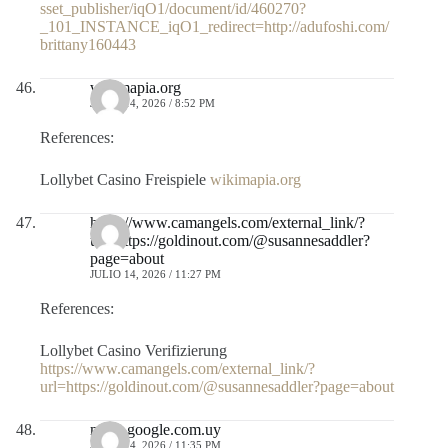
sset_publisher/iqO1/document/id/460270?
_101_INSTANCE_iqO1_redirect=http://adufoshi.com/
brittany160443
wikimapia.org
JULIO 14, 2026 / 8:52 PM
References:
Lollybet Casino Freispiele
wikimapia.org
https://www.camangels.com/external_link/?
url=https://goldinout.com/@susannesaddler?
page=about
JULIO 14, 2026 / 11:27 PM
References:
Lollybet Casino Verifizierung
https://www.camangels.com/external_link/?
url=https://goldinout.com/@susannesaddler?page=about
maps.google.com.uy
JULIO 14, 2026 / 11:35 PM