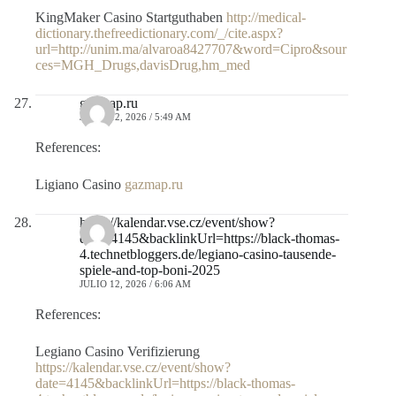
KingMaker Casino Startguthaben
http://medical-
dictionary.thefreedictionary.com/_/cite.aspx?
url=http://unim.ma/alvaroa8427707&word=Cipro&sour
ces=MGH_Drugs,davisDrug,hm_med
gazmap.ru
JULIO 12, 2026 / 5:49 AM
References:
Ligiano Casino
gazmap.ru
https://kalendar.vse.cz/event/show?
date=4145&backlinkUrl=https://black-thomas-
4.technetbloggers.de/legiano-casino-tausende-
spiele-and-top-boni-2025
JULIO 12, 2026 / 6:06 AM
References:
Legiano Casino Verifizierung
https://kalendar.vse.cz/event/show?
date=4145&backlinkUrl=https://black-thomas-