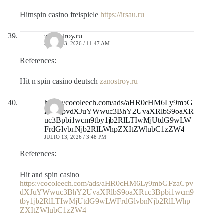
Hitnspin casino freispiele
https://irsau.ru
zanostroy.ru
JULIO 13, 2026 / 11:47 AM
References:
Hit n spin casino deutsch
zanostroy.ru
https://cocoleech.com/ads/aHR0cHM6Ly9mbG
FzaGpvdXJuYWwuc3BhY2UvaXRlbS9oaXR
uc3Bpbi1wcm9tby1jb2RlLTIwMjUtdG9wLW
FrdGlvbnNjb2RlLWhpZXItZWlubC1zZW4
JULIO 13, 2026 / 3:48 PM
References:
Hit and spin casino
https://cocoleech.com/ads/aHR0cHM6Ly9mbGFzaGpv
dXJuYWwuc3BhY2UvaXRlbS9oaXRuc3Bpbi1wcm9
tby1jb2RlLTIwMjUtdG9wLWFrdGlvbnNjb2RlLWhp
ZXItZWlubC1zZW4