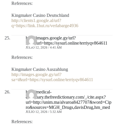
References:
Kingmaker Casino Deutschland
http://clients1.google.al/url?
q=https://link.1hut.ru/verlabarge4936
http://images.google.gy/url?
sa=t&url=https://sysurl.online/terriyqv864611
JULIO 12, 2026 / 4:41 AM
References:
Kingmaker Casino Auszahlung
http://images.google.gy/url?
sa=t&url=https://sysurl.online/terriyqv864611
http://medical-
dictionary.thefreedictionary.com/_/cite.aspx?
url=http://unim.ma/alvaroa8427707&word=Cip
ro&sources=MGH_Drugs,davisDrug,hm_med
JULIO 12, 2026 / 5:32 AM
References: