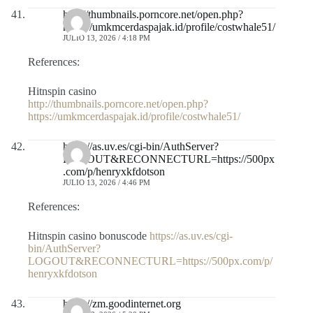
http://thumbnails.porncore.net/open.php?
https://umkmcerdaspajak.id/profile/costwhale51/
JULIO 13, 2026 / 4:18 PM
References:
Hitnspin casino
http://thumbnails.porncore.net/open.php?
https://umkmcerdaspajak.id/profile/costwhale51/
https://as.uv.es/cgi-bin/AuthServer?
LOGOUT&RECONNECTURL=https://500px
.com/p/henryxkfdotson
JULIO 13, 2026 / 4:46 PM
References:
Hitnspin casino bonuscode
https://as.uv.es/cgi-
bin/AuthServer?
LOGOUT&RECONNECTURL=https://500px.com/p/
henryxkfdotson
https://zm.goodinternet.org