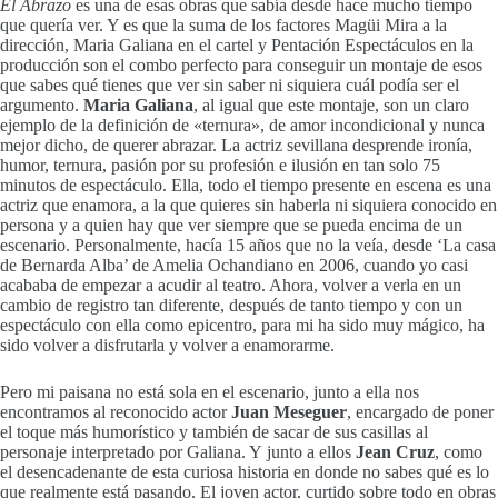
El Abrazo
es una de esas obras que sabía desde hace mucho tiempo
que quería ver. Y es que la suma de los factores Magüi Mira a la
dirección, Maria Galiana en el cartel y Pentación Espectáculos en la
producción son el combo perfecto para conseguir un montaje de esos
que sabes qué tienes que ver sin saber ni siquiera cuál podía ser el
argumento.
Maria Galiana
, al igual que este montaje, son un claro
ejemplo de la definición de «ternura», de amor incondicional y nunca
mejor dicho, de querer abrazar. La actriz sevillana desprende ironía,
humor, ternura, pasión por su profesión e ilusión en tan solo 75
minutos de espectáculo. Ella, todo el tiempo presente en escena es una
actriz que enamora, a la que quieres sin haberla ni siquiera conocido en
persona y a quien hay que ver siempre que se pueda encima de un
escenario. Personalmente, hacía 15 años que no la veía, desde ‘La casa
de Bernarda Alba’ de Amelia Ochandiano en 2006, cuando yo casi
acababa de empezar a acudir al teatro. Ahora, volver a verla en un
cambio de registro tan diferente, después de tanto tiempo y con un
espectáculo con ella como epicentro, para mi ha sido muy mágico, ha
sido volver a disfrutarla y volver a enamorarme.
Pero mi paisana no está sola en el escenario, junto a ella nos
encontramos al reconocido actor
Juan Meseguer
, encargado de poner
el toque más humorístico y también de sacar de sus casillas al
personaje interpretado por Galiana. Y junto a ellos
Jean Cruz
, como
el desencadenante de esta curiosa historia en donde no sabes qué es lo
que realmente está pasando. El joven actor, curtido sobre todo en obras