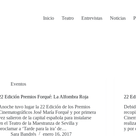
Inicio
Teatro
Entrevistas
Noticias
P
Eventos
22 Edición Premios Forqué: La Alfombra Roja
22 Ed
Anoche tuvo lugar la 22 Edición de los Premios
Debido
Cinematográficos José María Forqué y por primera
recopi
vez salieron de la capital española para instalarse
Cinem
en el Teatro de la Maestranza de Sevilla y
realiz
proclamar a ‘Tarde para la ira’ de…
y por 
Sara Bandrés
enero 16, 2017