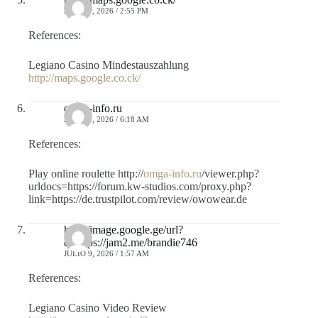
JULIO 7, 2026 / 2:55 PM
References:
Legiano Casino Mindestauszahlung
http://maps.google.co.ck/
omga-info.ru
JULIO 8, 2026 / 6:18 AM
References:
Play online roulette http://
omga-info.ru
/viewer.php?
urldocs=https://forum.kw-studios.com/proxy.php?
link=https://de.trustpilot.com/review/owowear.de
http://image.google.ge/url?
q=https://jam2.me/brandie746
JULIO 9, 2026 / 1:57 AM
References:
Legiano Casino Video Review