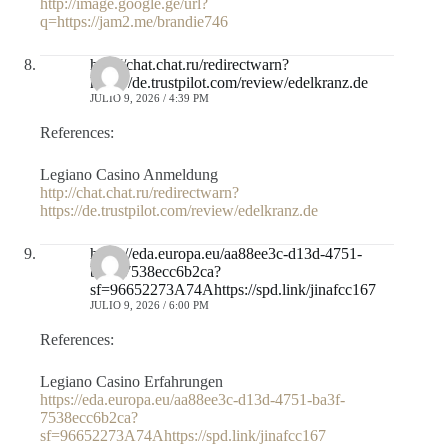
http://image.google.ge/url?
q=https://jam2.me/brandie746
http://chat.chat.ru/redirectwarn?
https://de.trustpilot.com/review/edelkranz.de
JULIO 9, 2026 / 4:39 PM
References:
Legiano Casino Anmeldung
http://chat.chat.ru/redirectwarn?
https://de.trustpilot.com/review/edelkranz.de
https://eda.europa.eu/aa88ee3c-d13d-4751-
ba3f-7538ecc6b2ca?
sf=96652273A74Ahttps://spd.link/jinafcc167
JULIO 9, 2026 / 6:00 PM
References:
Legiano Casino Erfahrungen
https://eda.europa.eu/aa88ee3c-d13d-4751-ba3f-
7538ecc6b2ca?
sf=96652273A74Ahttps://spd.link/jinafcc167