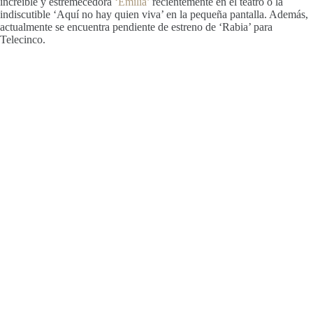
increíble y estremecedora
‘Emilia’
recientemente en el teatro o la
indiscutible ‘Aquí no hay quien viva’ en la pequeña pantalla. Además,
actualmente se encuentra pendiente de estreno de ‘Rabia’ para
Telecinco.