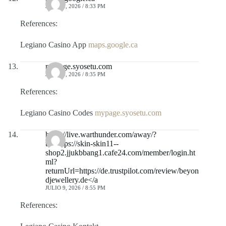
JULIO 9, 2026 / 8:33 PM
References:
Legiano Casino App
maps.google.ca
mypage.syosetu.com
JULIO 9, 2026 / 8:35 PM
References:
Legiano Casino Codes
mypage.syosetu.com
https://live.warthunder.com/away/?
to=https://skin-skin11--
shop2.jjukbbang1.cafe24.com/member/login.ht
ml?
returnUrl=https://de.trustpilot.com/review/beyon
djewellery.de</a
JULIO 9, 2026 / 8:55 PM
References: