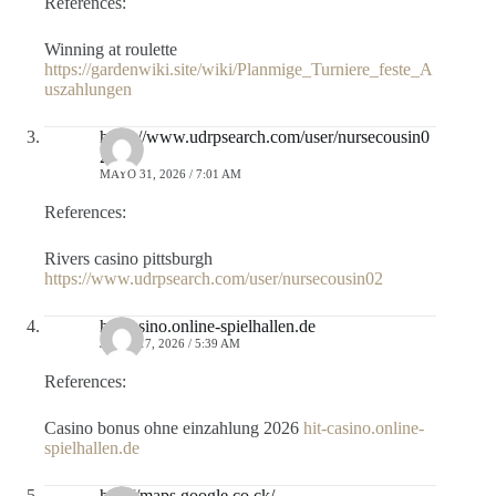
References:
Winning at roulette
https://gardenwiki.site/wiki/Planmige_Turniere_feste_A
uszahlungen
https://www.udrpsearch.com/user/nursecousin0
2
MAYO 31, 2026 / 7:01 AM
References:
Rivers casino pittsburgh
https://www.udrpsearch.com/user/nursecousin02
hit-casino.online-spielhallen.de
JUNIO 17, 2026 / 5:39 AM
References:
Casino bonus ohne einzahlung 2026
hit-casino.online-
spielhallen.de
http://maps.google.co.ck/