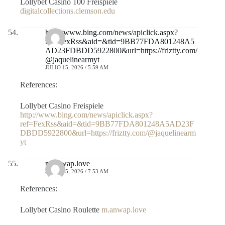
Lollybet Casino 100 Freispiele
digitalcollections.clemson.edu
http://www.bing.com/news/apiclick.aspx?
ref=FexRss&aid=&tid=9BB77FDA801248A5
AD23FDBDD5922800&url=https://friztty.com/
@jaquelinearmyt
JULIO 15, 2026 / 5:59 AM
References:
Lollybet Casino Freispiele
http://www.bing.com/news/apiclick.aspx?
ref=FexRss&aid=&tid=9BB77FDA801248A5AD23F
DBDD5922800&url=https://friztty.com/@jaquelinearm
yt
m.anwap.love
JULIO 15, 2026 / 7:53 AM
References:
Lollybet Casino Roulette
m.anwap.love