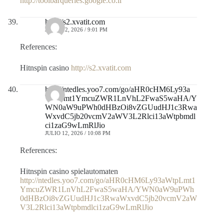
http://toolbarqueries.google.co.il
http://s2.xvatit.com
JULIO 12, 2026 / 9:01 PM
References:
Hitnspin casino
http://s2.xvatit.com
http://ntedles.yoo7.com/go/aHR0cHM6Ly93a
WtpLmt1YmcuZWR1LnVhL2FwaS5waHA/Y
WN0aW9uPWh0dHBzOi8vZGUudHJ1c3Rwa
WxvdC5jb20vcmV2aWV3L2Rlci13aWtpbmdl
ci1zaG9wLmRlJio
JULIO 12, 2026 / 10:08 PM
References:
Hitnspin casino spielautomaten
http://ntedles.yoo7.com/go/aHR0cHM6Ly93aWtpLmt1
YmcuZWR1LnVhL2FwaS5waHA/YWN0aW9uPWh
0dHBzOi8vZGUudHJ1c3RwaWxvdC5jb20vcmV2aW
V3L2Rlci13aWtpbmdlci1zaG9wLmRlJio