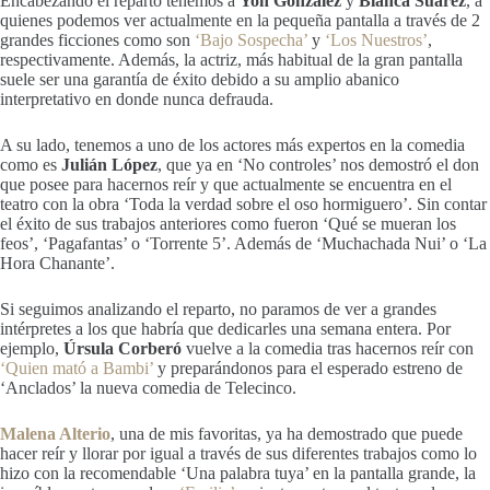
Encabezando el reparto tenemos a
Yon González
y
Blanca Suárez
, a
quienes podemos ver actualmente en la pequeña pantalla a través de 2
grandes ficciones como son
‘Bajo Sospecha’
y
‘Los Nuestros’
,
respectivamente. Además, la actriz, más habitual de la gran pantalla
suele ser una garantía de éxito debido a su amplio abanico
interpretativo en donde nunca defrauda.
A su lado, tenemos a uno de los actores más expertos en la comedia
como es
Julián López
, que ya en ‘No controles’ nos demostró el don
que posee para hacernos reír y que actualmente se encuentra en el
teatro con la obra ‘Toda la verdad sobre el oso hormiguero’. Sin contar
el éxito de sus trabajos anteriores como fueron ‘Qué se mueran los
feos’, ‘Pagafantas’ o ‘Torrente 5’. Además de ‘Muchachada Nui’ o ‘La
Hora Chanante’.
Si seguimos analizando el reparto, no paramos de ver a grandes
intérpretes a los que habría que dedicarles una semana entera. Por
ejemplo,
Úrsula Corberó
vuelve a la comedia tras hacernos reír con
‘Quien mató a Bambi’
y preparándonos para el esperado estreno de
‘Anclados’ la nueva comedia de Telecinco.
Malena Alterio
, una de mis favoritas, ya ha demostrado que puede
hacer reír y llorar por igual a través de sus diferentes trabajos como lo
hizo con la recomendable ‘Una palabra tuya’ en la pantalla grande, la