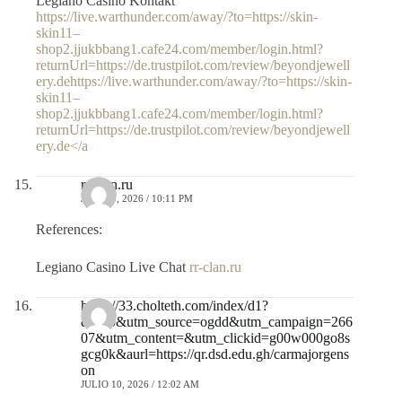
Legiano Casino Kontakt
https://live.warthunder.com/away/?to=https://skin-
skin11–
shop2.jjukbbang1.cafe24.com/member/login.html?
returnUrl=https://de.trustpilot.com/review/beyondjewell
ery.dehttps://live.warthunder.com/away/?to=https://skin-
skin11–
shop2.jjukbbang1.cafe24.com/member/login.html?
returnUrl=https://de.trustpilot.com/review/beyondjewell
ery.de</a
rr-clan.ru
JULIO 9, 2026 / 10:11 PM
References:
Legiano Casino Live Chat
rr-clan.ru
https://33.cholteth.com/index/d1?
diff=0&utm_source=ogdd&utm_campaign=266
07&utm_content=&utm_clickid=g00w000go8s
gcg0k&aurl=https://qr.dsd.edu.gh/carmajorgens
on
JULIO 10, 2026 / 12:02 AM