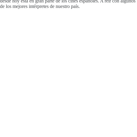
desde hoy está en gran parte de los cines españoles. A reír con algunos
de los mejores intérpretes de nuestro país.