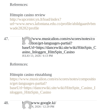
References:
Hitnspin casino review
http://wapcenter.yn.lt/load/index?
url=www.news.lafontana.edu.co/profile/abildgaardvbm
wade28282/profile
https://www.musicalion.com/es/scores/notes/co
mposition/get-languages-partial?
baseUrl=https://dancewiki.site/wiki/HitnSpin_C
asino_Inloggen_HitnSpin_Casino
JULIO 13, 2026 / 6:13 PM
References:
Hitnspin casino einzahlung
https://www.musicalion.com/es/scores/notes/compositio
n/get-languages-partial?
baseUrl=https://dancewiki.site/wiki/HitnSpin_Casino_I
nloggen_HitnSpin_Casino
http://www.google.ki/
JULIO 14, 2026 / 12:29 PM