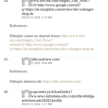
http://www.live-mt.com/Singles_Out_Now/?
returnUrl=http://www.google.com/url?
q=https://de.trustpilot.com/review/der-wikinger-
shop.de
JULIO 13, 2026 / 1:25 AM
References:
Hitnspin casino no deposit bonus
http://www.live-
mt.com/Singles_Out_Now/?
returnUrl=http://www.google.com/url?
q=https://de.trustpilot.com/review/der-wikinger-shop.de
https://abb.eastview.com/
JULIO 13, 2026 / 8:04 AM
References:
Hitnspin aktionscode
https://abb.eastview.com/
http://wapcenter.yn.lt/load/index?
url=www.news.lafontana.edu.co/profile/abildga
ardvbmwade28282/profile
JULIO 13, 2026 / 1:17 PM