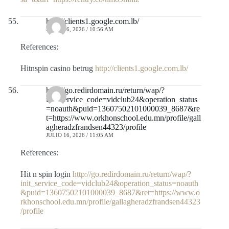
http://clients1.google.com.lb/
JULIO 16, 2026 / 10:56 AM
References:
Hitnspin casino betrug
http://clients1.google.com.lb/
http://go.redirdomain.ru/return/wap/?
init_service_code=vidclub24&operation_status
=noauth&puid=13607502101000039_8687&re
t=https://www.orkhonschool.edu.mn/profile/gall
agheradzfrandsen44323/profile
JULIO 16, 2026 / 11:05 AM
References:
Hit n spin login
http://go.redirdomain.ru/return/wap/?
init_service_code=vidclub24&operation_status=noauth
&puid=13607502101000039_8687&ret=https://www.o
rkhonschool.edu.mn/profile/gallagheradzfrandsen44323
/profile