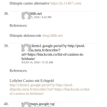
Hitnspin casino alternative
https://js.11467.com/
shop.litlib.net
JULIO 13, 2026 / 6:42 PM
References:
Hitnspin aktionscode
shop.litlib.net
http://clients1.google.pn/url?q=http://prod-
dbpedia.inria.fr/describe/?
url=https://blackcoin.co/list-of-casinos-in-
brisbane/
JULIO 14, 2026 / 11:55 AM
References:
Lollybet Casino mit Echtgeld
http://clients1.google.pn/url?q=http://prod-
dbpedia.inria.fr/describe/?url=https://blackcoin.co/list-
of-casinos-in-brisbane/
http://maps.google.vg/