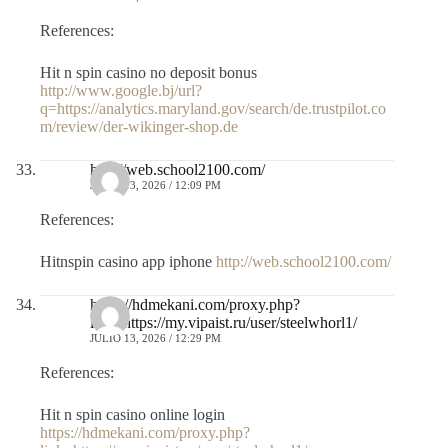
References:
Hit n spin casino no deposit bonus
http://www.google.bj/url?
q=https://analytics.maryland.gov/search/de.trustpilot.co
m/review/der-wikinger-shop.de
http://web.school2100.com/
JULIO 13, 2026 / 12:09 PM
References:
Hitnspin casino app iphone
http://web.school2100.com/
https://hdmekani.com/proxy.php?
link=https://my.vipaist.ru/user/steelwhorl1/
JULIO 13, 2026 / 12:29 PM
References:
Hit n spin casino online login
https://hdmekani.com/proxy.php?