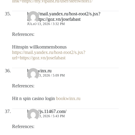
link=https://my.vipaist.ru/user/steelwhorl1/
https://mail.yandex.ru/host-root2/s.jsx?
url=https://goz.vn/josefabast
JULIO 13, 2026 / 3:32 PM
References:
Hitnspin willkommensbonus
https://mail.yandex.ru/host-root2/s.jsx?
url=https://goz.vn/josefabast
bookwinx.ru
JULIO 13, 2026 / 5:09 PM
References:
Hit n spin casino login
bookwinx.ru
https://js.11467.com/
JULIO 13, 2026 / 5:43 PM
References: