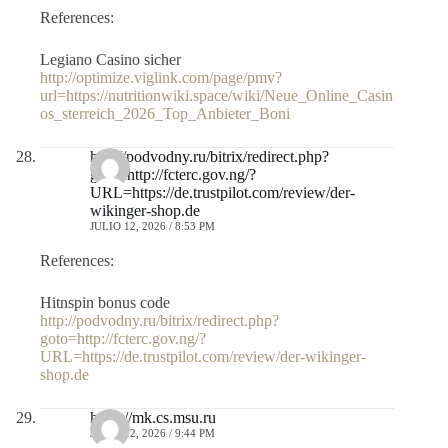
References:
Legiano Casino sicher
http://optimize.viglink.com/page/pmv?
url=https://nutritionwiki.space/wiki/Neue_Online_Casin
os_sterreich_2026_Top_Anbieter_Boni
http://podvodny.ru/bitrix/redirect.php?
goto=http://fcterc.gov.ng/?
URL=https://de.trustpilot.com/review/der-
wikinger-shop.de
JULIO 12, 2026 / 8:53 PM
References:
Hitnspin bonus code
http://podvodny.ru/bitrix/redirect.php?
goto=http://fcterc.gov.ng/?
URL=https://de.trustpilot.com/review/der-wikinger-
shop.de
https://mk.cs.msu.ru
JULIO 12, 2026 / 9:44 PM