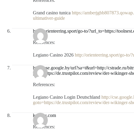
References:
Grand casino tunica
https://amberjgbb807873.qowap.
ultimativer-guide
http://orienteering.sport/go-to/?url_to=https://toolne
References:
Legiano Casino 2026
http://orienteering.sport/go-to/
http://cse.google.by/url?sa=t&url=http://cstrade.ru/bit
goto=https://de.trustpilot.com/review/der-wikinger-s
References:
Legiano Casino Login Deutschland
http://cse.google
goto=https://de.trustpilot.com/review/der-wikinger-s
kakaku.com
References: