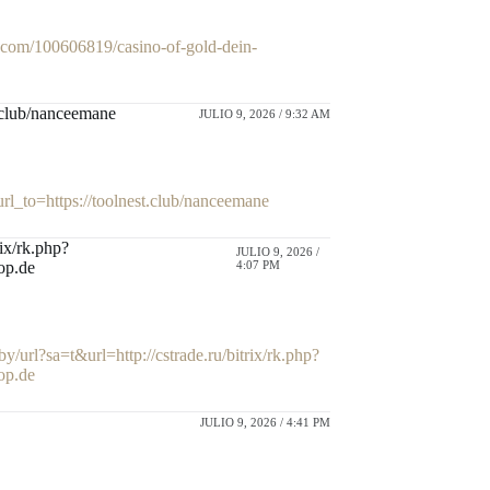
com/100606819/casino-of-gold-dein-
st.club/nanceemane
JULIO 9, 2026 / 9:32 AM
?url_to=https://toolnest.club/nanceemane
rix/rk.php?
JULIO 9, 2026 /
hop.de
4:07 PM
.by/url?sa=t&url=http://cstrade.ru/bitrix/rk.php?
hop.de
JULIO 9, 2026 / 4:41 PM