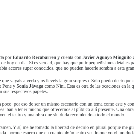
ida por
Eduardo
Recabarren
y cuenta con
Javier Aguayo Minguito
c
» de hoy en día. Si es verdad, que hay que pulir pequeñisimos detalles 
habia actores super conocidos, que no pueden hacerle sombra a esta gran
ue vayais a verla y os lleveis la gran sorpresa. Sólo puedo decir que
de
Pene
y
Sonia Jávaga
como
Nini
. Esta es otra de las ocaciones en l
n sus respectivos papeles.
oco, por eso de ser un mismo escenario con un tema como este y con un
ces iban a tener mucho que ofrecernos al público allí presente. Una obra
ven el teatro y una obra que sin duda recomiendo a todo el mundo.
men. Y sí, me he tomado la libertad de decirlo en plural porque me gus
da, porque espero que en cuanto algún teatro vea lo que yo vi, no dud