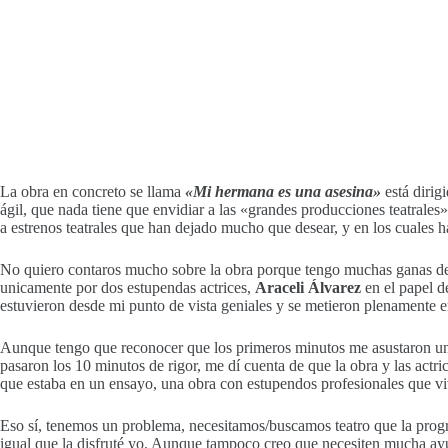
La obra en concreto se llama
«Mi hermana es una asesina»
está dirig
ágil, que nada tiene que envidiar a las «grandes producciones teatrales
a estrenos teatrales que han dejado mucho que desear, y en los cuales 
No quiero contaros mucho sobre la obra porque tengo muchas ganas de q
unicamente por dos estupendas actrices,
Araceli Álvarez
en el papel 
estuvieron desde mi punto de vista geniales y se metieron plenamente e
Aunque tengo que reconocer que los primeros minutos me asustaron un p
pasaron los 10 minutos de rigor, me dí cuenta de que la obra y las actri
que estaba en un ensayo, una obra con estupendos profesionales que vi
Eso sí, tenemos un problema, necesitamos/buscamos teatro que la progra
igual que la disfruté yo. Aunque tampoco creo que necesiten mucha ayu