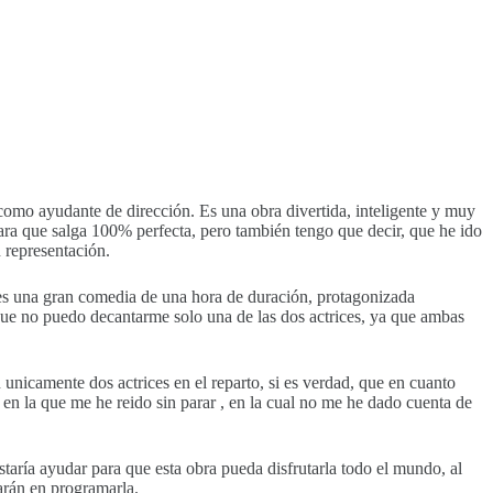
omo ayudante de dirección. Es una obra divertida, inteligente y muy
para que salga 100% perfecta, pero también tengo que decir, que he ido
 representación.
 es una gran comedia de una hora de duración, protagonizada
a que no puedo decantarme solo una de las dos actrices, ya que ambas
icamente dos actrices en el reparto, si es verdad, que en cuanto
 en la que me he reido sin parar , en la cual no me he dado cuenta de
taría ayudar para que esta obra pueda disfrutarla todo el mundo, al
arán en programarla.