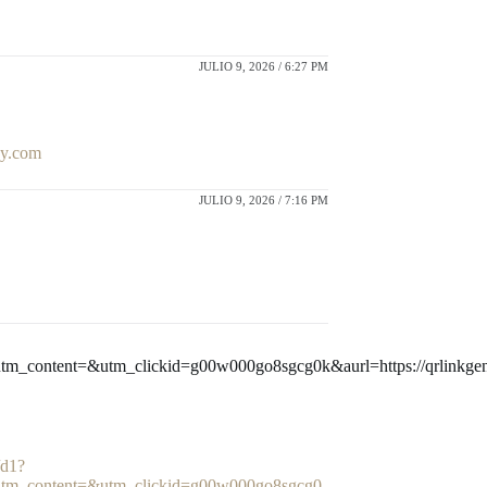
JULIO 9, 2026 / 6:27 PM
ay.com
JULIO 9, 2026 / 7:16 PM
_content=&utm_clickid=g00w000go8sgcg0k&aurl=https://qrlinkgen
/d1?
tm_content=&utm_clickid=g00w000go8sgcg0