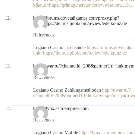
k&aurl=https://qrlinkgenerator.com/wwlsanora11911
https://forums.dovetailgames.com/proxy.php?
link=https://de.trustpilot.com/review/edelkranz.de
References:
Legiano Casino Tischspiele
https://forums.dovetailg
link=https://de.trustpilot.com/review/edelkranz.de
http://tiwar.ru/?channelId=298&partnerUrl=link.my
References:
Legiano Casino Zahlungsmethoden
http://tiwar.ru/?
channelId=298&partnerUrl=link.mym.ge/mistyarro
https://lynx.astroempires.com
References:
Legiano Casino Mobile
https://lynx.astroempires.com