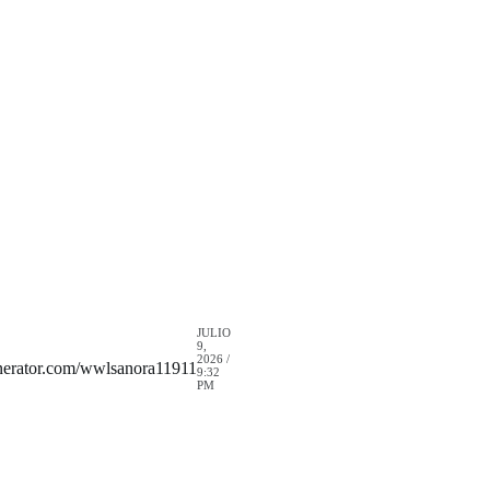
JULIO
9,
2026 /
erator.com/wwlsanora11911
9:32
PM