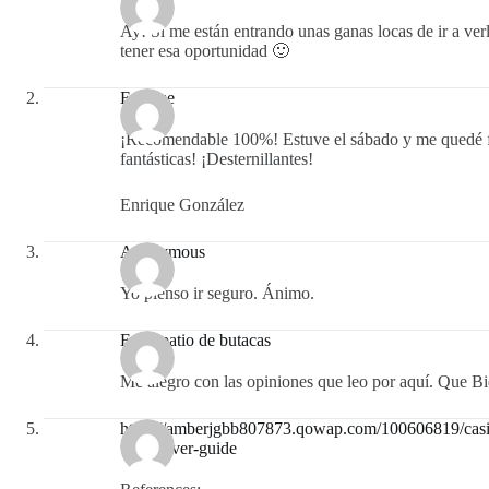
Ay! Si me están entrando unas ganas locas de ir a ver
tener esa oportunidad 🙂
Enrique
¡Recomendable 100%! Estuve el sábado y me quedé f
fantásticas! ¡Desternillantes!
Enrique González
Anonymous
Yo pienso ir seguro. Ánimo.
En el patio de butacas
Me alegro con las opiniones que leo por aquí. Que Bi
https://amberjgbb807873.qowap.com/100606819/casi
ultimativer-guide