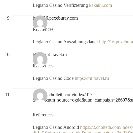
Legiano Casino Verifizierung
kakaku.com
http://16.pexeburay.com
References:
Legiano Casino Auszahlungsdauer
http://16.pexebur
https://mt-travel.ru
References:
Legiano Casino Code
https://mt-travel.ru
https://2.cholteth.com/index/d1?
diff=0&utm_source=ogdd&utm_campaign=26607&utm
References:
Legiano Casino Android
https://2.cholteth.com/index
diff=0&utm_source=ogdd&utm_campaign=26607&u