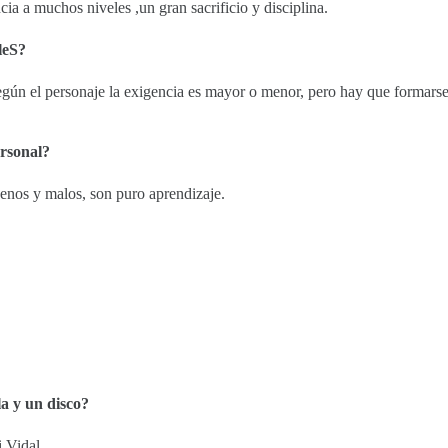
ia a muchos niveles ,un gran sacrificio y disciplina.
leS?
egún el personaje la exigencia es mayor o menor, pero hay que formarse
ersonal?
uenos y malos, son puro aprendizaje.
a y un disco?
 Vidal.