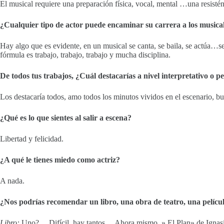
El musical requiere una preparación física, vocal, mental …una resisténc
¿Cualquier tipo de actor puede encaminar su carrera a los musica
Hay algo que es evidente, en un musical se canta, se baila, se actúa…s
fórmula es trabajo, trabajo, trabajo y mucha disciplina.
De todos tus trabajos, ¿Cuál destacarías a nivel interpretativo o p
Los destacaría todos, amo todos los minutos vividos en el escenario, b
¿Qué es lo que sientes al salir a escena?
Libertad y felicidad.
¿A qué le tienes miedo como actriz?
A nada.
¿Nos podrías recomendar un libro, una obra de teatro, una películ
Libro:
Uno?… Difícil, hay tantos… Ahora mismo, » El Plan» de Ignasi