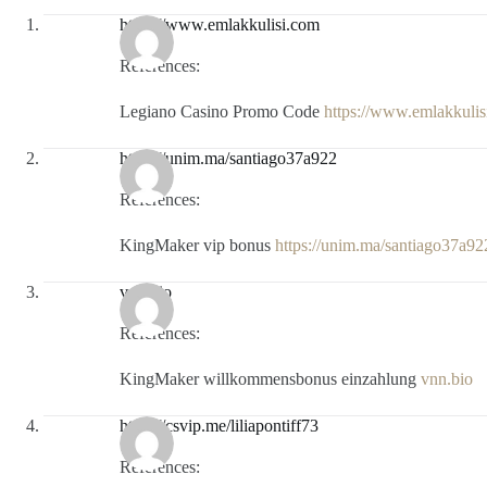
https://www.emlakkulisi.com
References:
Legiano Casino Promo Code
https://www.emlakkulis
https://unim.ma/santiago37a922
References:
KingMaker vip bonus
https://unim.ma/santiago37a92
vnn.bio
References:
KingMaker willkommensbonus einzahlung
vnn.bio
https://csvip.me/liliapontiff73
References: