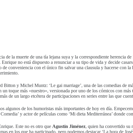
a de la muerte de una tía lejana suya y la correspondiente herencia de 
Enrique no está dispuesto a renunciar a su tipo de vida y decide casar
 conveniencia con el único fin salvar una clausula y hacerse con la he
rrimiento.
d Bitton y Michel Muntz: ‘Le gai marriage’, una de las comedias de más
on un toque más «nuestro», versionada por uno de los cómicos con más t
demás de un largo etcétera de participaciones en series entre las que cu
mos algunos de los humoristas más importantes de hoy en día. Empecemos
 Comedia’ y actor de películas como ‘Mi dieta Mediterránea’ donde com
Enrique. Este no es otro que
Agustín Jiménez
, quien ha convertido s
ramas en los que ha participado, pero podemos destacar ‘La hora de Jos