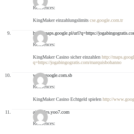
References:
KingMaker einzahlungslimits
cse.google.com.tr
http://maps.google.pl/url?q=https://jogabingogratis
References:
KingMaker Casino sicher einzahlen
http://maps.googl
q=https://jogabingogratis.com/marquisbohanno
www.google.com.sb
References:
KingMaker Casino Echtgeld spielen
http://www.goog
aintedles.yoo7.com
References: