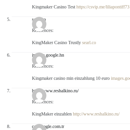
Kingmaker Casino Test
https://csvip.me/liliapontiff73
searl.co
References:
KingMaker Casino Trustly
searl.co
images.google.hn
References:
Kingmaker casino min einzahlung 10 euro
images.go
http://www.reshalkino.ru/
References:
KingMaker einzahlen
http://www.reshalkino.ru/
cse.google.com.tr