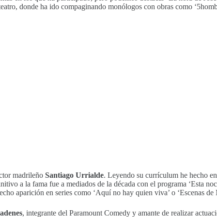
 el teatro, donde ha ido compaginando monólogos con obras como ‘5homb
 actor madrileño
Santiago Urrialde
. Leyendo su currículum he hecho en
itivo a la fama fue a mediados de la década con el programa ‘Esta noch
hecho aparición en series como ‘Aquí no hay quien viva’ o ‘Escenas de 
adenes
, integrante del Paramount Comedy y amante de realizar actuacio