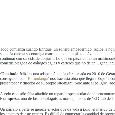
Todo comienza cuando Enrique, un soltero empedernido, recibe la notici
siente la cabeza y contraiga matrimonio en un plazo máximo de un año. 
continuar con su vida de donjuán. Lo que empieza como un matrimonio de
comedia plagada de diálogos ágiles y certeros que no dejan lugar al abu
‘Una boda feliz’
es una adaptación de la obra creada en 2010 de Gérar
conseguido con ‘
Burundanga
‘ nos trae esta obra que llega a España c
presentador y director de su propio late-night ‘Solo ante el peligro’, a
A todo esto sólo falta añadirle un reparto espectacular donde encontra
Franquesa
, uno de los monologuistas más reputados de ‘El Club de la
Un párrafo a parte se merece el actor que da vida a
Lolo
, el marido de 
los amantes de este género. Es difícil de enumerar la cantidad de prog