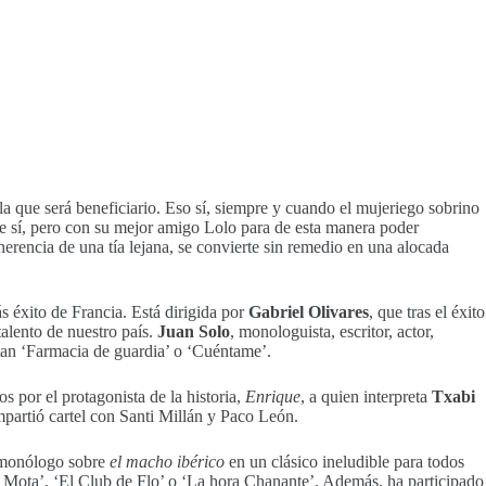
la que será beneficiario. Eso sí, siempre y cuando el mujeriego sobrino
se sí, pero con su mejor amigo Lolo para de esta manera poder
rencia de una tía lejana, se convierte sin remedio en una alocada
 éxito de Francia. Está dirigida por
Gabriel Olivares
, que tras el éxito
alento de nuestro país.
Juan Solo
, monologuista, escritor, actor,
entan ‘Farmacia de guardia’ o ‘Cuéntame’.
 por el protagonista de la historia,
Enrique
, a quien interpreta
Txabi
partió cartel con Santi Millán y Paco León.
u monólogo sobre
el macho ibérico
en un clásico ineludible para todos
é Mota’, ‘El Club de Flo’ o ‘La hora Chanante’. Además, ha participado