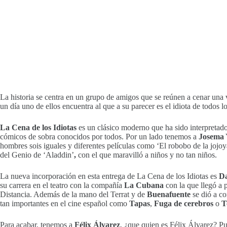
La historia se centra en un grupo de amigos que se reúnen a cenar una v
un día uno de ellos encuentra al que a su parecer es el idiota de todos l
La Cena de los Idiotas
es un clásico moderno que ha sido interpretado 
cómicos de sobra conocidos por todos. Por un lado tenemos a
Josema 
hombres sois iguales y diferentes películas como ‘El robobo de la jojoy
del Genio de ‘Aladdin’
,
con el que maravilló a niños y no tan niños.
La nueva incorporación en esta entrega de La Cena de los Idiotas es
Da
su carrera en el teatro con la compañía
La Cubana
con la que llegó a p
Distancia. Además de la mano del Terrat y de
Buenafuente
se dió a co
tan importantes en el cine español como
Tapas
,
Fuga de cerebros
o
T
Para acabar, tenemos a
Félix Álvarez
, ¿que quien es Félix Álvarez? P