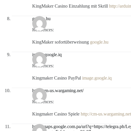
KingMaker Casino Einzahlung mit Skrill
http://ardui
google.hu
References:
KingMaker sofortüberweisung
google.hu
image.google.iq
References:
Kingmaker Casino PayPal
image.google.iq
http://cm-us.wargaming.net/
References:
Kingmaker Casino Spiele
http://cm-us.wargaming.net
http://maps.google.com.pa/url?q=https://telegra.ph/L