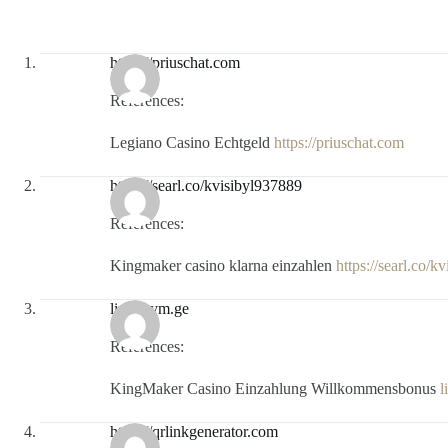
https://priuschat.com
References:
Legiano Casino Echtgeld
https://priuschat.com
https://searl.co/kvisibyl937889
References:
Kingmaker casino klarna einzahlen
https://searl.co/k
link.mym.ge
References:
KingMaker Casino Einzahlung Willkommensbonus
l
https://qrlinkgenerator.com