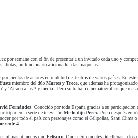
ez por semana con el fin de presentar a un invitado cada uno y competir 
os idiotas, un funcionario aficionado a las maquetas.
por cientos de actores en multitud de teatros de varios países. En este
Yuste
miembro del dúo
Martes y Trece,
que además ha protagonizado 
a’ y ‘Atraco a las 3 y media’. Pero su trabajo cinematográfico que mas 
vid Fernández
. Conocido por toda España gracias a su participación
articipar en la serie de televisión
Me lo
dijo Pérez
. Poco después entró
nocer por todo el país con personajes como el Gilipollas, Santi Clima o e
orrente 4
.
ues ni mas ni menos que
Felisuco
. Que según fuentes fidedignas, a los 