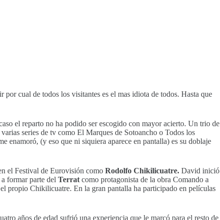
por cual de todos los visitantes es el mas idiota de todos. Hasta que
 caso el reparto no ha podido ser escogido con mayor acierto. Un trio de
varias series de tv como El Marques de Sotoancho o Todos los
me enamoró, (y eso que ni siquiera aparece en pantalla) es su doblaje
 en el Festival de Eurovisión como
Rodolfo Chikilicuatre.
David
inició
 a formar parte del
Terrat
como protagonista de la obra Comando a
l propio Chikilicuatre. En la gran pantalla ha participado en películas
cuatro años de edad sufrió una experiencia que le marcó para el resto de