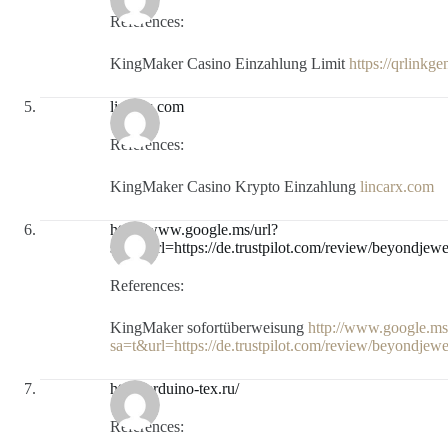
References:
KingMaker Casino Einzahlung Limit
https://qrlinkg
lincarx.com
References:
KingMaker Casino Krypto Einzahlung
lincarx.com
http://www.google.ms/url?
sa=t&url=https://de.trustpilot.com/review/beyondjewe
References:
KingMaker sofortüberweisung
http://www.google.ms
sa=t&url=https://de.trustpilot.com/review/beyondjewe
http://arduino-tex.ru/
References: