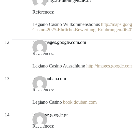
Bewertung--Erfahrungen-06-07
References:
Legiano Casino Willkommensbonus
http://maps.goog
Casino-2025-Ehrliche-Bewertung–Erfahrungen-06-0
http://images.google.com.om
References:
Legiano Casino Auszahlung
http://images.google.c
book.douban.com
References:
Legiano Casino
book.douban.com
http://cse.google.gr
References: