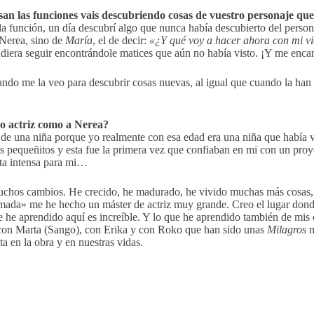
n las funciones vais descubriendo cosas de vuestro personaje que
 función, un día descubrí algo que nunca había descubierto del persona
 Nerea, sino de
María
, el de decir:
«¿Y qué voy a hacer ahora con mi v
diera seguir encontrándole matices que aún no había visto. ¡Y me enca
ndo me la veo para descubrir cosas nuevas, al igual que cuando la han 
mo actriz como a Nerea?
n de una niña porque yo realmente con esa edad era una niña que habí
 pequeñitos y esta fue la primera vez que confiaban en mi con un proy
nta intensa para mi…
muchos cambios. He crecido, he madurado, he vivido muchas más cosas,
amada» me he hecho un máster de actriz muy grande. Creo el lugar dond
e he aprendido aquí es increíble. Y lo que he aprendido también de mis
 con Marta (Sango), con Erika y con Roko que han sido unas
Milagros
m
a en la obra y en nuestras vidas.