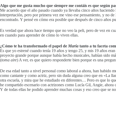
Algo que me gusta mucho que siempre me contáis es que según pasa
Me acuerdo que el año pasado cuando ya llevaba cinco años haciendo la
interpretación, pero por primera vez me vino ese pensamiento, y no de
encontrado. Y pensé en cómo era posible que después de cinco años pu
Es verdad que ahora hace tiempo que no veo la peli, pero de vez en cua
en cuando para aprender de cómo lo viven ellas.
¿Cómo te ha transformado el papel de
María
tanto a tu faceta co
Es que yo estrené cuando tenía 19 años y tengo 25, y mis 19 años era
proyecto grande porque aunque había hecho musicales, habían sido más
(
toma aire
) A ver, es que quiero responderte bien porque es una pregu
De esa edad tanto a nivel personal como laboral a ahora, han habido 
como cantante y como actriz, pero sin duda alguna creo que en «La ll
otra escuela, y mira que he estudiado en diferentes… Pero es que lo qu
he compartido escenario con actrizones como Lucía Gil, Angie, ahora
Y de todas ellas he podido aprender muchas cosas y eso creo que se not