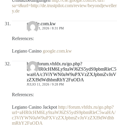
Umsatzbedingungen
http://cse.google.com.ec/url?
sa=t&url=http://de.trustpilot.com/review/beyondjeweller
y.de
google.com.kw
JULIO 11, 2026 / 8:31 PM
References:
Legiano Casino
google.com.kw
http://forum.vhfdx.ru/go.php?
url=aHR0cHM6Ly9zaWJ6ZS5ydS9pbmRleC5
waHA/c3ViYWN0aW9uPXVzZXJpbmZvJnV
zZXI9dWdhbmRhY2FuODA
JULIO 11, 2026 / 9:28 PM
References:
Legiano Casino Jackpot
http://forum.vhfdx.ru/go.php?
url=aHR0cHM6Ly9zaWJ6ZS5ydS9pbmRleC5waHA/
c3ViYWN0aW9uPXVzZXJpbmZvJnVzZXI9dWdhb
mRhY2FuODA