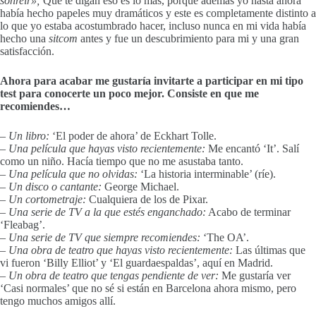
sonreír»;
Que te digan eso es lo más, porque además yo hasta ahora
había hecho papeles muy dramáticos y este es completamente distinto a
lo que yo estaba acostumbrado hacer, incluso nunca en mi vida había
hecho una
sitcom
antes y fue un descubrimiento para mi y una gran
satisfacción.
Ahora para acabar me gustaría invitarte a participar en mi tipo
test para conocerte un poco mejor. Consiste en que me
recomiendes…
– Un libro:
‘El poder de ahora’ de Eckhart Tolle.
– Una película que hayas visto recientemente:
Me encantó ‘It’. Salí
como un niño. Hacía tiempo que no me asustaba tanto.
– Una película que no olvidas:
‘La historia interminable’ (ríe).
– Un disco o cantante:
George Michael.
– Un cortometraje:
Cualquiera de los de Pixar.
– Una serie de TV a la que estés enganchado:
Acabo de terminar
‘Fleabag’.
– Una serie de TV que siempre recomiendes:
‘The OA’.
– Una obra de teatro que hayas visto recientemente:
Las últimas que
vi fueron ‘Billy Elliot’ y ‘El guardaespaldas’, aquí en Madrid.
– Un obra de teatro que tengas pendiente de ver:
Me gustaría ver
‘Casi normales’ que no sé si están en Barcelona ahora mismo, pero
tengo muchos amigos allí.