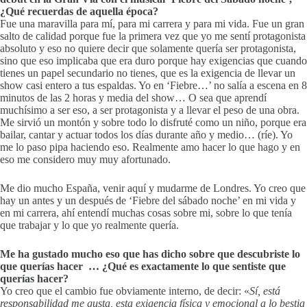
¿Qué recuerdas de aquella época?
Fue una maravilla para mí, para mi carrera y para mi vida. Fue un gran
salto de calidad porque fue la primera vez que yo me sentí protagonista
absoluto y eso no quiere decir que solamente quería ser protagonista,
sino que eso implicaba que era duro porque hay exigencias que cuando
tienes un papel secundario no tienes, que es la exigencia de llevar un
show casi entero a tus espaldas. Yo en ‘Fiebre…’ no salía a escena en 8
minutos de las 2 horas y media del show… O sea que aprendí
muchísimo a ser eso, a ser protagonista y a llevar el peso de una obra.
Me sirvió un montón y sobre todo lo disfruté como un niño, porque era
bailar, cantar y actuar todos los días durante año y medio… (ríe). Yo
me lo paso pipa haciendo eso. Realmente amo hacer lo que hago y en
eso me considero muy muy afortunado.
Me dio mucho España, venir aquí y mudarme de Londres. Yo creo que
hay un antes y un después de ‘Fiebre del sábado noche’ en mi vida y
en mi carrera, ahí entendí muchas cosas sobre mi, sobre lo que tenía
que trabajar y lo que yo realmente quería.
Me ha gustado mucho eso que has dicho sobre que descubriste lo
que querías hacer … ¿Qué es exactamente lo que sentiste que
querías hacer?
Yo creo que el cambio fue obviamente interno, de decir: «
Sí, está
responsabilidad me gusta, esta exigencia física y emocional a lo bestia