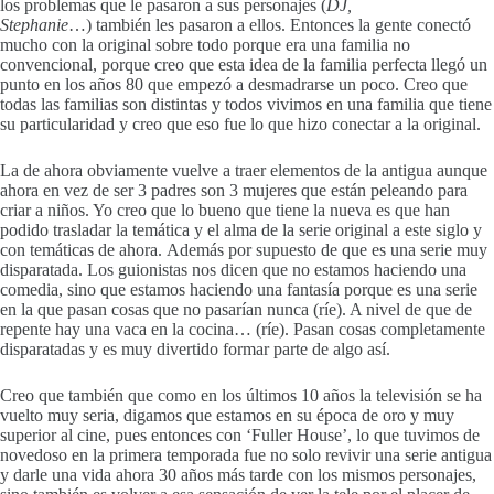
los problemas que le pasaron a sus personajes (
DJ,
Stephanie
…) también les pasaron a ellos. Entonces la gente conectó
mucho con la original sobre todo porque era una familia no
convencional, porque creo que esta idea de la familia perfecta llegó un
punto en los años 80 que empezó a desmadrarse un poco. Creo que
todas las familias son distintas y todos vivimos en una familia que tiene
su particularidad y creo que eso fue lo que hizo conectar a la original.
La de ahora obviamente vuelve a traer elementos de la antigua aunque
ahora en vez de ser 3 padres son 3 mujeres que están peleando para
criar a niños. Yo creo que lo bueno que tiene la nueva es que han
podido trasladar la temática y el alma de la serie original a este siglo y
con temáticas de ahora. Además por supuesto de que es una serie muy
disparatada. Los guionistas nos dicen que no estamos haciendo una
comedia, sino que estamos haciendo una fantasía porque es una serie
en la que pasan cosas que no pasarían nunca (ríe). A nivel de que de
repente hay una vaca en la cocina… (ríe). Pasan cosas completamente
disparatadas y es muy divertido formar parte de algo así.
Creo que también que como en los últimos 10 años la televisión se ha
vuelto muy seria, digamos que estamos en su época de oro y muy
superior al cine, pues entonces con ‘Fuller House’, lo que tuvimos de
novedoso en la primera temporada fue no solo revivir una serie antigua
y darle una vida ahora 30 años más tarde con los mismos personajes,