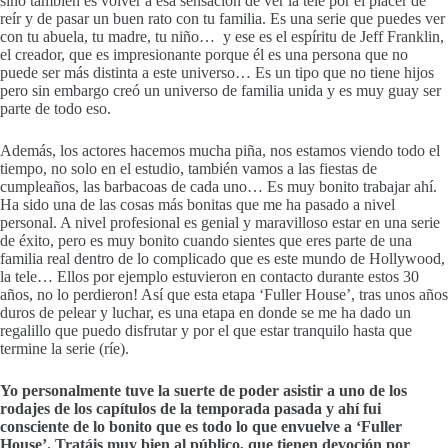
sino también es volver a esa sensación de ver la tele por el placer de
reír y de pasar un buen rato con tu familia. Es una serie que puedes ver
con tu abuela, tu madre, tu niño… y ese es el espíritu de Jeff Franklin,
el creador, que es impresionante porque él es una persona que no
puede ser más distinta a este universo… Es un tipo que no tiene hijos
pero sin embargo creó un universo de familia unida y es muy guay ser
parte de todo eso.
Además, los actores hacemos mucha piña, nos estamos viendo todo el
tiempo, no solo en el estudio, también vamos a las fiestas de
cumpleaños, las barbacoas de cada uno… Es muy bonito trabajar ahí.
Ha sido una de las cosas más bonitas que me ha pasado a nivel
personal. A nivel profesional es genial y maravilloso estar en una serie
de éxito, pero es muy bonito cuando sientes que eres parte de una
familia real dentro de lo complicado que es este mundo de Hollywood,
la tele… Ellos por ejemplo estuvieron en contacto durante estos 30
años, no lo perdieron! Así que esta etapa ‘Fuller House’, tras unos años
duros de pelear y luchar, es una etapa en donde se me ha dado un
regalillo que puedo disfrutar y por el que estar tranquilo hasta que
termine la serie (ríe).
Yo personalmente tuve la suerte de poder asistir a uno de los
rodajes de los capítulos de la temporada pasada y ahí fui
consciente de lo bonito que es todo lo que envuelve a ‘Fuller
House’. Tratáis muy bien al público, que tienen devoción por