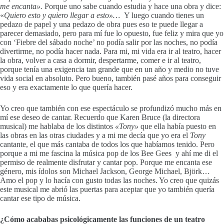
me encanta».
Porque uno sabe cuando estudia y hace una obra y dice:
«
Quiero esto y quiero llegar a esto»…
Y luego cuando tienes un
pedazo de papel y una pedazo de obra pues eso te puede llegar a
parecer demasiado, pero para mí fue lo opuesto, fue feliz y mira que yo
con ‘Fiebre del sábado noche’ no podía salir por las noches, no podía
divertirme, no podía hacer nada. Para mi, mi vida era ir al teatro, hacer
la obra, volver a casa a dormir, despertarme, comer e ir al teatro,
porque tenía una exigencia tan grande que en un año y medio no tuve
vida social en absoluto. Pero bueno, también pasé años para conseguir
eso y era exactamente lo que quería hacer.
Yo creo que también con ese espectáculo se profundizó mucho más en
mí ese deseo de cantar. Recuerdo que Karen Bruce (la directora
musical) me hablaba de los distintos
«Tony»
que ella había puesto en
las obras en las otras ciudades y a mi me decía que yo era el
Tony
cantante, el que más cantaba de todos los que habíamos tenido. Pero
porque a mi me fascina la música pop de los Bee Gees y ahí me di el
permiso de realmente disfrutar y cantar pop. Porque me encanta ese
género, mis ídolos son Michael Jackson, George Michael, Björk…
Amo el pop y lo hacía con gusto todas las noches. Yo creo que quizás
este musical me abrió las puertas para aceptar que yo también quería
cantar ese tipo de música.
¿Cómo acababas psicológicamente las funciones de un teatro