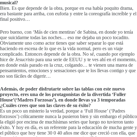
musical?
Bien. Es que depende de la obra, porque en esa había poquito drama,
era bastante para arriba, con euforia y entre la coreografía increíble y el
final positivo…
Pero bueno, con ‘Más de cien mentiras’ de Sabina, en donde yo tenía
que suicidarme todas las noches… eso me dejaba un poco tocadito.
Obviamente uno como actor tienes que saber separar lo que está
haciendo en escena de lo que es la vida normal, pero es un viaje
complicado. Entonces depende de la obra. No sé, cuando por ejemplo
hice de
Jesucristo
para una serie de EEUU y te ves ahí en el momento,
en donde estás parado en la cruz, colgando… te vienen una marea de
pensamientos, emociones y sensaciones que te los llevas contigo y que
no son fáciles de digerir…
Además, de poder disfrutarte sobre las tablas con este nuevo
proyecto, eres una de los protagonistas de la divertida ‘Fuller
House’(‘Madres Forzosas’), en donde llevas ya 3 temporadas
¿Cuáles crees que son las claves de su éxito?
Es un poco un misterio la verdad, porque a ‘Full House’ (‘Padres
forzosos’) críticamente nunca la pusieron bien y sin embargo el público
la eligió por encima de muchísimas series que luego no tuvieron tanto
éxito. Y hoy en día, es un referente para la educación de mucha gente y
el público que hoy tiene 30 0 40 años me dice que creció con ella, que