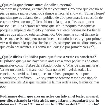
¿Qué es lo que sientes antes de salir a escena?
Siempre hay nervios, excitación y expectativas. Yo creo que eso no se
pierde nunca incluso cuando salimos a hacer el show en ‘Fuller House’
que siempre es delante de un público de 200 personas. La cuestión de
estar en vivo con un público ahí no te la quita nadie, es un poco
masoquista. Los actores tenemos que ser un poquito masoquistas
porque siempre te da miedo y nervios, y si esos nervios no los tienes
más es que algo no está funcionando. Obviamente con el tiempo te
haces más resistente pero normalmente cuando haces algo por primera
vez o distinto a lo que has hecho antes, siempre son mieditos nuevos
que están ahí latentes. Es como ir al colegio por primera vez (ríe).
¿Qué le dirías al público para que fuese a verte en concierto?
El público que ya me haya visto antes va a tener pedacitos de otros
musicales como ‘Fiebre del sábado noche’ o ‘Más de cien mentiras’.
Va ser un concierto marchoso, ósea no en el nivel de todas las
canciones movidas, si no que es marchoso porque es un poco
electrónico, sinfónico… Yo soy muy ochenteno y todo ese tipo de
música me fila. Así que justamente la mía refleja eso, la música más
pop.
Podríamos decir que eres un actor curtido en el teatro musical,
por ello, echando la vista atrás, me gustaría preguntarte por tu
debut en la Gran Vía con el musical ‘Fiebre del Sábado noche’,