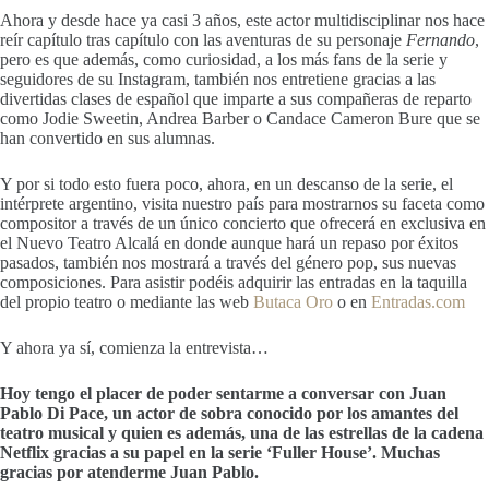
Ahora y desde hace ya casi 3 años, este actor multidisciplinar nos hace
reír capítulo tras capítulo con las aventuras de su personaje
Fernando
,
pero es que además, como curiosidad, a los más fans de la serie y
seguidores de su Instagram, también nos entretiene gracias a las
divertidas clases de español que imparte a sus compañeras de reparto
como Jodie Sweetin, Andrea Barber o Candace Cameron Bure que se
han convertido en sus alumnas.
Y por si todo esto fuera poco, ahora, en un descanso de la serie, el
intérprete argentino, visita nuestro país para mostrarnos su faceta como
compositor a través de un único concierto que ofrecerá en exclusiva en
el Nuevo Teatro Alcalá en donde aunque hará un repaso por éxitos
pasados, también nos mostrará a través del género pop, sus nuevas
composiciones. Para asistir podéis adquirir las entradas en la taquilla
del propio teatro o mediante las web
Butaca Oro
o en
Entradas.com
Y ahora ya sí, comienza la entrevista…
Hoy tengo el placer de poder sentarme a conversar con Juan
Pablo Di Pace, un actor de sobra conocido por los amantes del
teatro musical y quien es además, una de las estrellas de la cadena
Netflix gracias a su papel en la serie ‘Fuller House’.
Muchas
gracias por atenderme Juan Pablo.