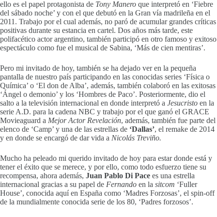
ello es el papel protagonista de
Tony Manero
que interpretó en ‘Fiebre
del sábado noche’ y con el que debutó en la Gran vía madrileña en el
2011. Trabajo por el cual además, no paró de acumular grandes críticas
positivas durante su estancia en cartel. Dos años más tarde, este
polifacético actor argentino, también participó en otro famoso y exitoso
espectáculo como fue el musical de Sabina, ‘Más de cien mentiras’.
Pero mi invitado de hoy, también se ha dejado ver en la pequeña
pantalla de nuestro país participando en las conocidas series ‘Física o
Química’ o ‘El don de Alba’, además, también colaboró en las exitosas
‘Ángel o demonio’ y los ‘Hombres de Paco’. Posteriormente, dio el
salto a la televisión internacional en donde interpretó a
Jesucristo
en la
serie A.D. para la cadena NBC y trabajo por el que ganó el GRACE
Movieaguard a
Mejor Actor Revelación
, además, también fue parte del
elenco de ‘Camp’ y una de las estrellas de
‘Dallas’
, el remake de 2014
y en donde se encargó de dar vida a
Nicolás Treviño.
Mucho ha peleado mi querido invitado de hoy para estar donde está y
tener el éxito que se merece, y por ello, como todo esfuerzo tiene su
recompensa, ahora además,
Juan Pablo Di Pace
es una estrella
internacional gracias a su papel de
Fernando
en la
sitcom
‘Fuller
House’, conocida aquí en España como ‘Madres Forzosas’, el spin-off
de la mundialmente conocida serie de los 80, ‘Padres forzosos’.