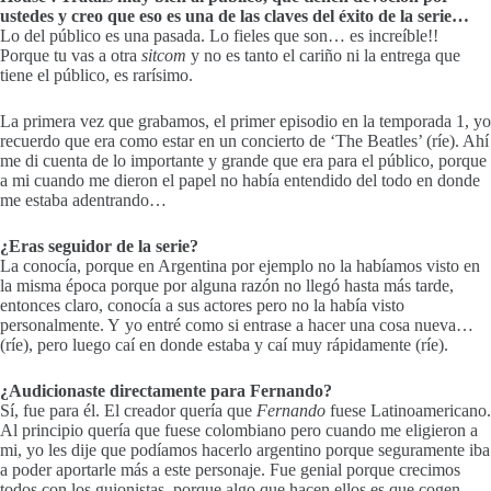
ustedes y creo que eso es una de las claves del éxito de la serie…
Lo del público es una pasada. Lo fieles que son… es increíble!!
Porque tu vas a otra
sitcom
y no es tanto el cariño ni la entrega que
tiene el público, es rarísimo.
La primera vez que grabamos, el primer episodio en la temporada 1, yo
recuerdo que era como estar en un concierto de ‘The Beatles’ (ríe). Ahí
me di cuenta de lo importante y grande que era para el público, porque
a mi cuando me dieron el papel no había entendido del todo en donde
me estaba adentrando…
¿Eras seguidor de la serie?
La conocía, porque en Argentina por ejemplo no la habíamos visto en
la misma época porque por alguna razón no llegó hasta más tarde,
entonces claro, conocía a sus actores pero no la había visto
personalmente. Y yo entré como si entrase a hacer una cosa nueva…
(ríe), pero luego caí en donde estaba y caí muy rápidamente (ríe).
¿Audicionaste directamente para Fernando?
Sí, fue para él. El creador quería que
Fernando
fuese Latinoamericano.
Al principio quería que fuese colombiano pero cuando me eligieron a
mi, yo les dije que podíamos hacerlo argentino porque seguramente iba
a poder aportarle más a este personaje. Fue genial porque crecimos
todos con los guionistas, porque algo que hacen ellos es que cogen