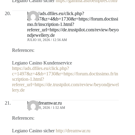
Legiano Casino sicher
https://gamma.astroempires.com/
https://ads.dfiles.eu/click.php?
c=1497&z=4&b=1730&r=https://forum.doctissi
mo.fr/inscription-1.html?
referer_url=https://de.trustpilot.com/review/beyo
ndjewellery.de
JULIO 10, 2026 / 12:56 AM
References:
Legiano Casino Kundenservice
https://ads.dfiles.eu/click.php?
c=1497&z=4&b=1730&r=https://forum.doctissimo.fr/in
scription-1.html?
referer_url=https://de.trustpilot.com/review/beyondjewel
lery.de
http://dreamwar.ru
JULIO 10, 2026 / 1:52 AM
References:
Legiano Casino sicher
http://dreamwar.ru