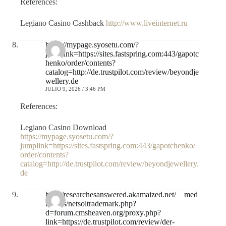
References:
Legiano Casino Cashback
http://www.liveinternet.ru
https://mypage.syosetu.com/?
jumplink=https://sites.fastspring.com:443/gapotc
henko/order/contents?
catalog=http://de.trustpilot.com/review/beyondje
wellery.de
JULIO 9, 2026 / 3:46 PM
References:
Legiano Casino Download
https://mypage.syosetu.com/?
jumplink=https://sites.fastspring.com:443/gapotchenko/
order/contents?
catalog=http://de.trustpilot.com/review/beyondjewellery.
de
http://researchesanswered.akamaized.net/__med
ia__/js/netsoltrademark.php?
d=forum.cmsheaven.org/proxy.php?
link=https://de.trustpilot.com/review/der-