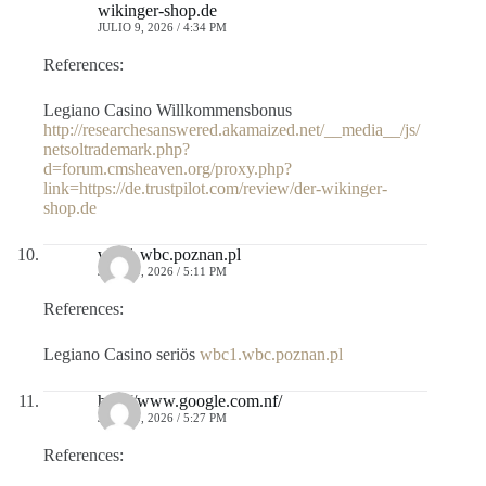
wikinger-shop.de
JULIO 9, 2026 / 4:34 PM
References:
Legiano Casino Willkommensbonus
http://researchesanswered.akamaized.net/__media__/js/
netsoltrademark.php?
d=forum.cmsheaven.org/proxy.php?
link=https://de.trustpilot.com/review/der-wikinger-
shop.de
wbc1.wbc.poznan.pl
JULIO 9, 2026 / 5:11 PM
References:
Legiano Casino seriös
wbc1.wbc.poznan.pl
http://www.google.com.nf/
JULIO 9, 2026 / 5:27 PM
References: