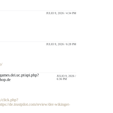
JULIO 9, 2026 / 4:34 PM
JULIO 9, 2026 / 6:28 PM
p/
ngames.dei.uc.pt/api.php?
JULIO 9, 2026 /
shop.de
6:36 PM
ix/click.php?
tps://de.trustpilot.com/review/der-wikinger-