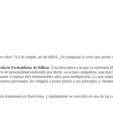
iez años?
Así de simple, así de difícil. ¿Se imaginan la crisis que puede
alacio Euskalduna de Bilbao
. Una disyuntiva a la que se enfrentan
H
 test de personalidad elaborado por
Berta
, su actual compañera, una psic
ante o esperar diez interminables años para multiplicarla. Lo que empie
stros personajes, les obligará a poner precio a sus principios y, final
sada temporada en Barcelona, y rápidamente se convirtió en una de las co