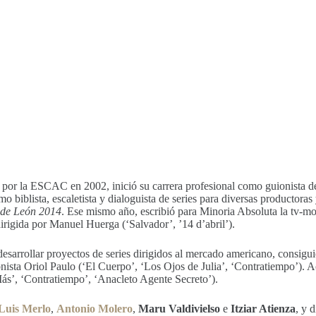
n por la ESCAC en 2002, inició su carrera profesional como guionista de
mo biblista, escaletista y dialoguista de series para diversas product
 de León 2014
. Ese mismo año, escribió para Minoria Absoluta la tv-mo
igida por Manuel Huerga (‘Salvador’, ’14 d’abril’).
sarrollar proyectos de series dirigidos al mercado americano, consigu
ionista Oriol Paulo (‘El Cuerpo’, ‘Los Ojos de Julia’, ‘Contratiempo’).
Más’, ‘Contratiempo’, ‘Anacleto Agente Secreto’).
Luis Merlo
,
Antonio Molero
,
Maru Valdivielso
e
Itziar Atienza
, y 