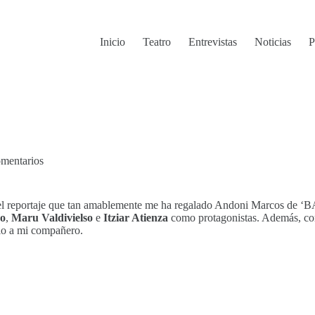
Inicio
Teatro
Entrevistas
Noticias
P
mentarios
el reportaje que tan amablemente me ha regalado Andoni Marcos de ‘BA
ro
,
Maru Valdivielso
e
Itziar Atienza
como protagonistas. Además, co
rlo a mi compañero.