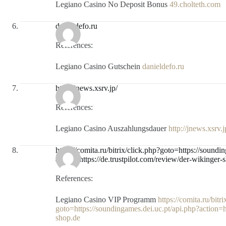
Legiano Casino No Deposit Bonus
49.cholteth.com
danieldefo.ru
References:
Legiano Casino Gutschein
danieldefo.ru
http://jnews.xsrv.jp/
References:
Legiano Casino Auszahlungsdauer
http://jnews.xsrv.j
https://comita.ru/bitrix/click.php?goto=https://soundi
action=https://de.trustpilot.com/review/der-wikinger-
References:
Legiano Casino VIP Programm
https://comita.ru/bitr
goto=https://soundingames.dei.uc.pt/api.php?action=ht
shop.de