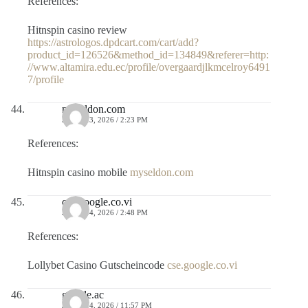
References:
Hitnspin casino review
https://astrologos.dpdcart.com/cart/add?
product_id=126526&method_id=134849&referer=http:
//www.altamira.edu.ec/profile/overgaardjlkmcelroy6491
7/profile
myseldon.com
JULIO 13, 2026 / 2:23 PM
References:
Hitnspin casino mobile
myseldon.com
cse.google.co.vi
JULIO 14, 2026 / 2:48 PM
References:
Lollybet Casino Gutscheincode
cse.google.co.vi
google.ac
JULIO 14, 2026 / 11:57 PM