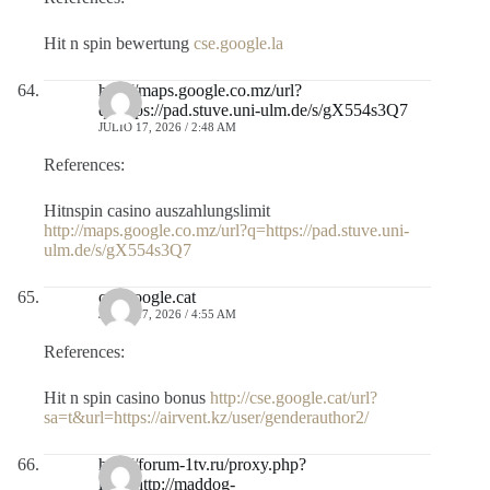
Hit n spin bewertung
cse.google.la
http://maps.google.co.mz/url?
q=https://pad.stuve.uni-ulm.de/s/gX554s3Q7
JULIO 17, 2026 / 2:48 AM
References:
Hitnspin casino auszahlungslimit
http://maps.google.co.mz/url?q=https://pad.stuve.uni-
ulm.de/s/gX554s3Q7
cse.google.cat
JULIO 17, 2026 / 4:55 AM
References:
Hit n spin casino bonus
http://cse.google.cat/url?
sa=t&url=https://airvent.kz/user/genderauthor2/
http://forum-1tv.ru/proxy.php?
link=http://maddog-