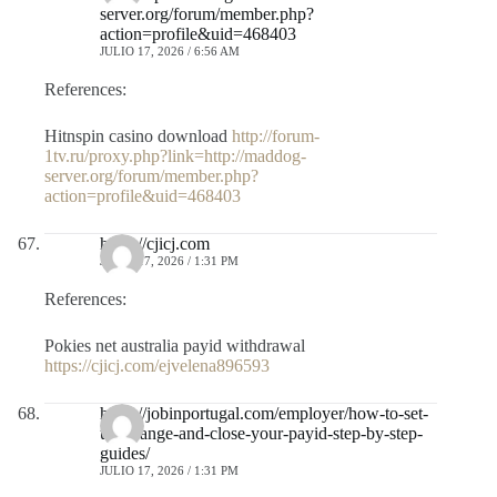
server.org/forum/member.php?
action=profile&uid=468403
JULIO 17, 2026 / 6:56 AM
References:
Hitnspin casino download
http://forum-
1tv.ru/proxy.php?link=http://maddog-
server.org/forum/member.php?
action=profile&uid=468403
https://cjicj.com
JULIO 17, 2026 / 1:31 PM
References:
Pokies net australia payid withdrawal
https://cjicj.com/ejvelena896593
https://jobinportugal.com/employer/how-to-set-
up-change-and-close-your-payid-step-by-step-
guides/
JULIO 17, 2026 / 1:31 PM