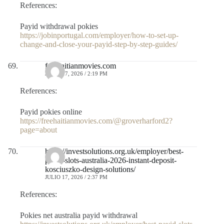
References:
Payid withdrawal pokies
https://jobinportugal.com/employer/how-to-set-up-
change-and-close-your-payid-step-by-step-guides/
freehaitianmovies.com
JULIO 17, 2026 / 2:19 PM
References:
Payid pokies online
https://freehaitianmovies.com/@groverharford2?
page=about
https://investsolutions.org.uk/employer/best-
payid-slots-australia-2026-instant-deposit-
kosciuszko-design-solutions/
JULIO 17, 2026 / 2:37 PM
References:
Pokies net australia payid withdrawal