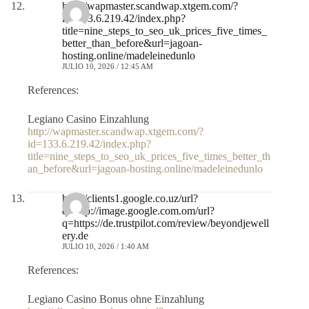
http://wapmaster.scandwap.xtgem.com/?
id=133.6.219.42/index.php?
title=nine_steps_to_seo_uk_prices_five_times_
better_than_before&url=jagoan-
hosting.online/madeleinedunlo
JULIO 10, 2026 / 12:45 AM
References:
Legiano Casino Einzahlung
http://wapmaster.scandwap.xtgem.com/?
id=133.6.219.42/index.php?
title=nine_steps_to_seo_uk_prices_five_times_better_th
an_before&url=jagoan-hosting.online/madeleinedunlo
http://clients1.google.co.uz/url?
q=http://image.google.com.om/url?
q=https://de.trustpilot.com/review/beyondjewell
ery.de
JULIO 10, 2026 / 1:40 AM
References:
Legiano Casino Bonus ohne Einzahlung