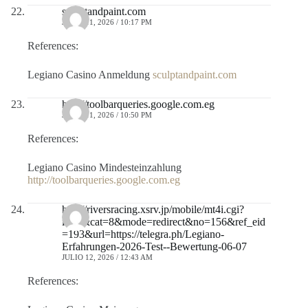
sculptandpaint.com
JULIO 11, 2026 / 10:17 PM
References:
Legiano Casino Anmeldung
sculptandpaint.com
http://toolbarqueries.google.com.eg
JULIO 11, 2026 / 10:50 PM
References:
Legiano Casino Mindesteinzahlung
http://toolbarqueries.google.com.eg
http://riversracing.xsrv.jp/mobile/mt4i.cgi?
id=3&cat=8&mode=redirect&no=156&ref_eid
=193&url=https://telegra.ph/Legiano-
Erfahrungen-2026-Test--Bewertung-06-07
JULIO 12, 2026 / 12:43 AM
References: