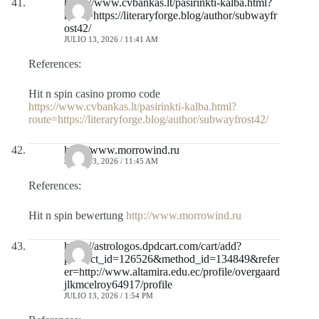
https://www.cvbankas.lt/pasirinkti-kalba.html?
route=https://literaryforge.blog/author/subwayfr
ost42/
JULIO 13, 2026 / 11:41 AM
References:
Hit n spin casino promo code
https://www.cvbankas.lt/pasirinkti-kalba.html?
route=https://literaryforge.blog/author/subwayfrost42/
http://www.morrowind.ru
JULIO 13, 2026 / 11:45 AM
References:
Hit n spin bewertung
http://www.morrowind.ru
https://astrologos.dpdcart.com/cart/add?
product_id=126526&method_id=134849&refer
er=http://www.altamira.edu.ec/profile/overgaard
jlkmcelroy64917/profile
JULIO 13, 2026 / 1:54 PM