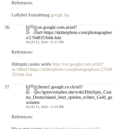
References:
Lollybet Auszahlung
google.bg
http://cse.google.com.ai/url?
sa=i&url=https://skitterphoto.com/photographer
s/2764835/birk-lutz
JULIO 15, 2026 / 11:17 PM
References:
Hitnspin casino seriös
http://cse.google.com.ai/url?
sa=i&url=https://skitterphoto.com/photographers/27648
35/birk-lutz
http://clients1.google.co.ck/url?
q=https://greecestudies.site/wiki/HitnSpin_Casi
no_Deutschland_Jetzt_spielen_echtes_Geld_ge
winnen
JULIO 15, 2026 / 11:24 PM
References:
Hit n spin casino
http://clients1.google.co.ck/url?