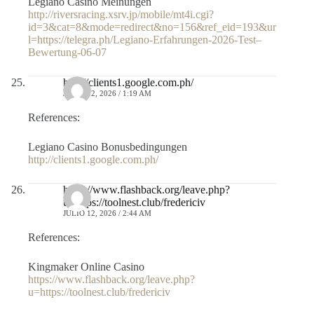
Legiano Casino Meinungen
http://riversracing.xsrv.jp/mobile/mt4i.cgi?
id=3&cat=8&mode=redirect&no=156&ref_eid=193&ur
l=https://telegra.ph/Legiano-Erfahrungen-2026-Test–
Bewertung-06-07
http://clients1.google.com.ph/
JULIO 12, 2026 / 1:19 AM
References:
Legiano Casino Bonusbedingungen
http://clients1.google.com.ph/
https://www.flashback.org/leave.php?
u=https://toolnest.club/fredericiv
JULIO 12, 2026 / 2:44 AM
References:
Kingmaker Online Casino
https://www.flashback.org/leave.php?
u=https://toolnest.club/fredericiv