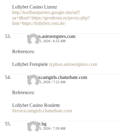
Lollybet Casino Lizenz
http://toolbarqueries.google.mn/url?
sa=t&url=https://geodesist.ru/proxy.php?
link=https://lollybet.com.de/
typhon.astroempires.com
JULIO 15, 2026 / 6:55 AM
References:
Lollybet Freispiele
typhon.astroempires.com
livesexcamgirls.chaturbate.com
JULIO 15, 2026 / 7:22 AM
References:
Lollybet Casino Roulette
livesexcamgirls.chaturbate.com
google.bg
JULIO 15, 2026 / 7:39 AM