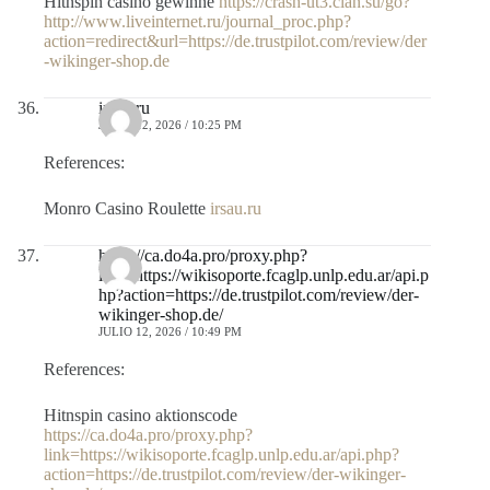
Hitnspin casino gewinne
https://crash-ut3.clan.su/go?
http://www.liveinternet.ru/journal_proc.php?
action=redirect&url=https://de.trustpilot.com/review/der
-wikinger-shop.de
irsau.ru
JULIO 12, 2026 / 10:25 PM
References:
Monro Casino Roulette
irsau.ru
https://ca.do4a.pro/proxy.php?
link=https://wikisoporte.fcaglp.unlp.edu.ar/api.p
hp?action=https://de.trustpilot.com/review/der-
wikinger-shop.de/
JULIO 12, 2026 / 10:49 PM
References:
Hitnspin casino aktionscode
https://ca.do4a.pro/proxy.php?
link=https://wikisoporte.fcaglp.unlp.edu.ar/api.php?
action=https://de.trustpilot.com/review/der-wikinger-