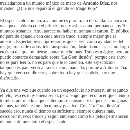
trasladarnos a un mundo mágico de mano de
Antonio Díaz
, nos
invaden. ¿Que nos deparará el grandioso Mago Pop?
El espectáculo comienza y aunque es pronto, no defrauda. La boca se
nos queda abierta con el primer truco y así es como permanece los 70
minutos restantes. Aquí parece no haber ni trampa ni cartón. El público
no para de aplaudir con cada nuevo truco, siempre mejor que el
anterior. Espectadores improvisados que sirven como ayudantes del
mago, trucos de cartas, teletransportación, ilusionismo… y así un largo
etcétera del que no pienso contar mucho más. Todo es mágico, pero no
puedo contaros demasiado sobre ‘La Gran ilusión’, porque este show
no es para leerlo, no es para que te lo cuenten, este espectáculo
tampoco es para verlo a través de una pantalla, porque a Antonio Díaz
hay que verlo en directo y sobre todo hay que sentirlo, hay que
disfrutarlo.
Ya dije una vez que cuando en un espectáculo no miras ni un segundo
el reloj, eso es muy buena señal, pero tengo que reconocer que cuando
lo miras por miedo a que el tiempo se consuma y te quedes con ganas
de más, también es un efecto muy positivo. Con ‘La Gran ilusión’
sucede eso, nunca el tiempo es suficiente, siempre quieres más,
descubrir nuevos trucos y seguir sintiendo como tus pelos permanecen
de punta durante todo el espectáculo.