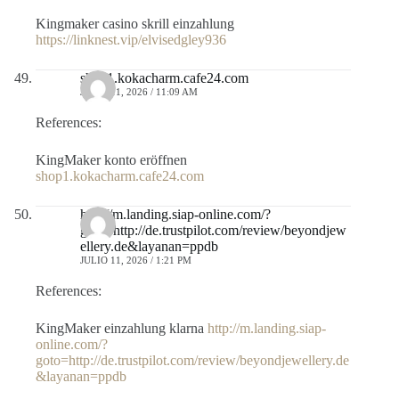
Kingmaker casino skrill einzahlung
https://linknest.vip/elvisedgley936
shop1.kokacharm.cafe24.com
JULIO 11, 2026 / 11:09 AM
References:
KingMaker konto eröffnen
shop1.kokacharm.cafe24.com
http://m.landing.siap-online.com/?
goto=http://de.trustpilot.com/review/beyondjew
ellery.de&layanan=ppdb
JULIO 11, 2026 / 1:21 PM
References:
KingMaker einzahlung klarna
http://m.landing.siap-
online.com/?
goto=http://de.trustpilot.com/review/beyondjewellery.de
&layanan=ppdb