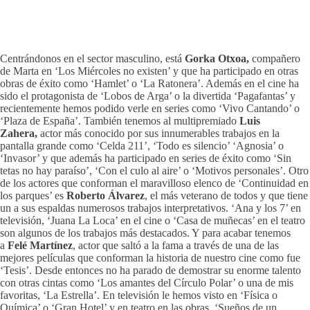
Centrándonos en el sector masculino, está
Gorka Otxoa,
compañero
de Marta en ‘Los Miércoles no existen’ y que ha participado en otras
obras de éxito como ‘Hamlet’ o ‘La Ratonera’. Además en el cine ha
sido el protagonista de ‘Lobos de Arga’ o la divertida ‘Pagafantas’ y
recientemente hemos podido verle en series como ‘Vivo Cantando’ o
‘Plaza de España’. También tenemos al multipremiado
Luis
Zahera,
actor
más conocido por sus innumerables trabajos en la
pantalla grande como ‘Celda 211’, ‘Todo es silencio’ ‘Agnosia’ o
‘Invasor’ y que además ha participado en series de éxito como ‘Sin
tetas no hay paraíso’, ‘Con el culo al aire’ o ‘Motivos personales’. Otro
de los actores que conforman el maravilloso elenco de ‘Continuidad en
los parques’ es
Roberto Álvarez
, el más veterano de todos y que tiene
un a sus espaldas numerosos trabajos interpretativos. ‘Ana y los 7’ en
televisión, ‘Juana La Loca’ en el cine o ‘Casa de muñecas’ en el teatro
son algunos de los trabajos más destacados. Y para acabar tenemos
a
Felé Martínez
, actor que saltó a la fama a través de una de las
mejores películas que conforman la historia de nuestro cine como fue
‘Tesis’. Desde entonces no ha parado de demostrar su enorme talento
con otras cintas como ‘Los amantes del Círculo Polar’ o una de mis
favoritas, ‘La Estrella’. En televisión le hemos visto en ‘Física o
Química’ o ‘Gran Hotel’ y en teatro en las obras, ‘Sueños de un