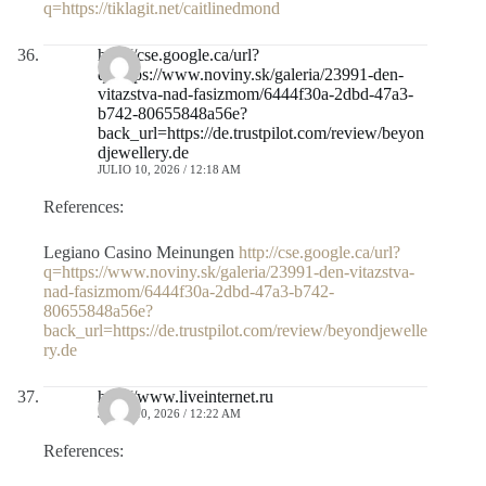
q=https://tiklagit.net/caitlinedmond
http://cse.google.ca/url?
q=https://www.noviny.sk/galeria/23991-den-
vitazstva-nad-fasizmom/6444f30a-2dbd-47a3-
b742-80655848a56e?
back_url=https://de.trustpilot.com/review/beyon
djewellery.de
JULIO 10, 2026 / 12:18 AM
References:
Legiano Casino Meinungen
http://cse.google.ca/url?
q=https://www.noviny.sk/galeria/23991-den-vitazstva-
nad-fasizmom/6444f30a-2dbd-47a3-b742-
80655848a56e?
back_url=https://de.trustpilot.com/review/beyondjewelle
ry.de
http://www.liveinternet.ru
JULIO 10, 2026 / 12:22 AM
References: