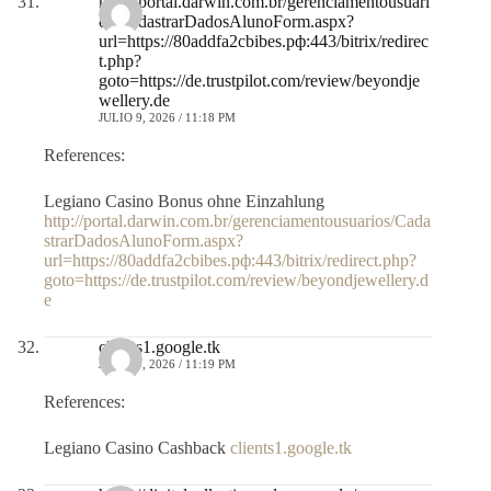
http://portal.darwin.com.br/gerenciamentousuari
os/CadastrarDadosAlunoForm.aspx?
url=https://80addfa2cbibes.рф:443/bitrix/redirec
t.php?
goto=https://de.trustpilot.com/review/beyondje
wellery.de
JULIO 9, 2026 / 11:18 PM
References:
Legiano Casino Bonus ohne Einzahlung
http://portal.darwin.com.br/gerenciamentousuarios/Cada
strarDadosAlunoForm.aspx?
url=https://80addfa2cbibes.рф:443/bitrix/redirect.php?
goto=https://de.trustpilot.com/review/beyondjewellery.d
e
clients1.google.tk
JULIO 9, 2026 / 11:19 PM
References:
Legiano Casino Cashback
clients1.google.tk