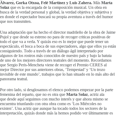
Álvarez, Gorka Otxoa, Felé Martínez y Luis Zahera.
Más
Marta
Solaz
que es la encargada de la composición musical.
Un obra en
busca de la verdad personal y global, la verdad objetiva y subjetiva y
en donde el espectador buscará su propia aventura a través del humor
que nos transmiten.
Una adaptación que ha hecho el director madrileño de la obra de Jaime
Pujol y que desde su estreno no para de recoger criticas positivas de
todo el que va a verla. Y quizás eso es lo mejor que puede tener un
espectáculo, el boca a boca de sus espectadores, algo que ellos ya están
consiguiendo. Todo a través de un diálogo ágil interpretado por
algunos de los rostros más conocidos de nuestro país y bajo la batuta
de uno de los mejores directores teatrales del momento. Recordamos
que Sergio Peris-Mencheta viene de recoger el Premio CERES al
mejor Director por sus anteriores obras, ‘Tempestad’ y ‘Un trozo
invisible de este mundo’, trabajos que lo han situado en lo más alto del
panorama teatral.
Por otro lado, si desglosamos el elenco podemos empezar por la parte
femenina del reparto, que no es otra que
Marta Solaz
, actriz ala
que desde aquí seguimos con mucho interés y que ahora mismo se
encuentra triunfando con otra obra como es ‘Los Miércoles no
existen’. Una actriz que aunque ha tocado todos los sectores de la
interpretación, quizás donde más la hemos podido ver últimamente es