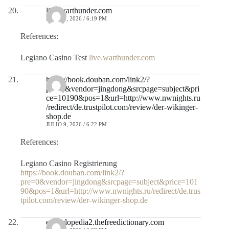
live.warthunder.com
JULIO 9, 2026 / 6:19 PM
References:
Legiano Casino Test
live.warthunder.com
https://book.douban.com/link2/?
pre=0&vendor=jingdong&srcpage=subject&pri
ce=10190&pos=1&url=http://www.nwnights.ru
/redirect/de.trustpilot.com/review/der-wikinger-
shop.de
JULIO 9, 2026 / 6:22 PM
References:
Legiano Casino Registrierung
https://book.douban.com/link2/?
pre=0&vendor=jingdong&srcpage=subject&price=101
90&pos=1&url=http://www.nwnights.ru/redirect/de.trus
tpilot.com/review/der-wikinger-shop.de
encyclopedia2.thefreedictionary.com