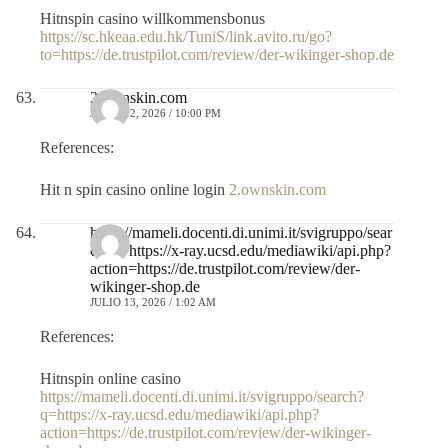
Hitnspin casino willkommensbonus
https://sc.hkeaa.edu.hk/TuniS/link.avito.ru/go?
to=https://de.trustpilot.com/review/der-wikinger-shop.de
2.ownskin.com
JULIO 12, 2026 / 10:00 PM
References:
Hit n spin casino online login
2.ownskin.com
https://mameli.docenti.di.unimi.it/svigruppo/sear
ch?q=https://x-ray.ucsd.edu/mediawiki/api.php?
action=https://de.trustpilot.com/review/der-
wikinger-shop.de
JULIO 13, 2026 / 1:02 AM
References:
Hitnspin online casino
https://mameli.docenti.di.unimi.it/svigruppo/search?
q=https://x-ray.ucsd.edu/mediawiki/api.php?
action=https://de.trustpilot.com/review/der-wikinger-