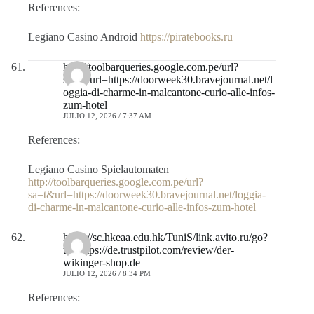
References:
Legiano Casino Android
https://piratebooks.ru
http://toolbarqueries.google.com.pe/url?
sa=t&url=https://doorweek30.bravejournal.net/l
oggia-di-charme-in-malcantone-curio-alle-infos-
zum-hotel
JULIO 12, 2026 / 7:37 AM
References:
Legiano Casino Spielautomaten
http://toolbarqueries.google.com.pe/url?
sa=t&url=https://doorweek30.bravejournal.net/loggia-
di-charme-in-malcantone-curio-alle-infos-zum-hotel
https://sc.hkeaa.edu.hk/TuniS/link.avito.ru/go?
to=https://de.trustpilot.com/review/der-
wikinger-shop.de
JULIO 12, 2026 / 8:34 PM
References: