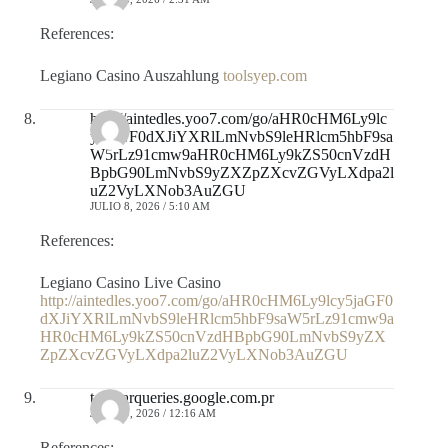
References:
Legiano Casino Auszahlung
toolsyep.com
http://aintedles.yoo7.com/go/aHR0cHM6Ly9lc
y5jaGF0dXJiYXRlLmNvbS9leHRlcm5hbF9sa
W5rLz91cmw9aHR0cHM6Ly9kZS50cnVzdH
BpbG90LmNvbS9yZXZpZXcvZGVyLXdpa2l
uZ2VyLXNob3AuZGU
JULIO 8, 2026 / 5:10 AM
References:
Legiano Casino Live Casino
http://aintedles.yoo7.com/go/aHR0cHM6Ly9lcy5jaGF0
dXJiYXRlLmNvbS9leHRlcm5hbF9saW5rLz91cmw9a
HR0cHM6Ly9kZS50cnVzdHBpbG90LmNvbS9yZX
ZpZXcvZGVyLXdpa2luZ2VyLXNob3AuZGU
toolbarqueries.google.com.pr
JULIO 9, 2026 / 12:16 AM
References: