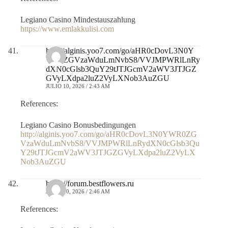
Legiano Casino Mindestauszahlung
https://www.emlakkulisi.com
http://alginis.yoo7.com/go/aHR0cDovL3N0Y
WR0ZGVzaWduLmNvbS8/VVJMPWRlLnRy
dXN0cGlsb3QuY29tJTJGcmV2aWV3JTJGZ
GVyLXdpa2luZ2VyLXNob3AuZGU
JULIO 10, 2026 / 2:43 AM
References:
Legiano Casino Bonusbedingungen
http://alginis.yoo7.com/go/aHR0cDovL3N0YWR0ZG
VzaWduLmNvbS8/VVJMPWRlLnRydXN0cGlsb3Qu
Y29tJTJGcmV2aWV3JTJGZGVyLXdpa2luZ2VyLX
Nob3AuZGU
https://forum.bestflowers.ru
JULIO 10, 2026 / 2:46 AM
References: