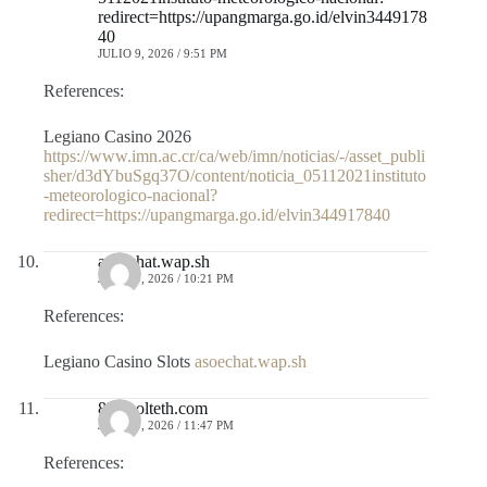
redirect=https://upangmarga.go.id/elvin3449178
40
JULIO 9, 2026 / 9:51 PM
References:
Legiano Casino 2026
https://www.imn.ac.cr/ca/web/imn/noticias/-/asset_publi
sher/d3dYbuSgq37O/content/noticia_05112021instituto
-meteorologico-nacional?
redirect=https://upangmarga.go.id/elvin344917840
asoechat.wap.sh
JULIO 9, 2026 / 10:21 PM
References:
Legiano Casino Slots
asoechat.wap.sh
87.cholteth.com
JULIO 9, 2026 / 11:47 PM
References: