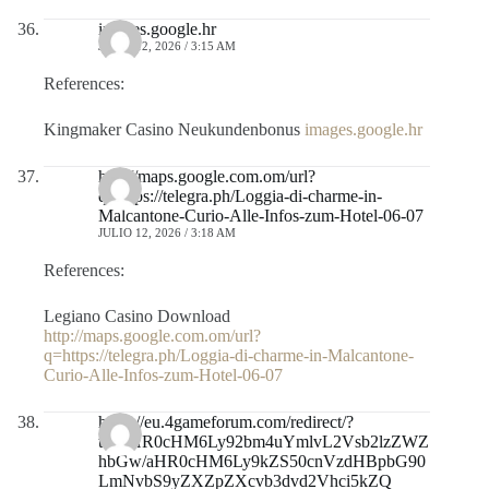
images.google.hr
JULIO 12, 2026 / 3:15 AM
References:
Kingmaker Casino Neukundenbonus
images.google.hr
http://maps.google.com.om/url?
q=https://telegra.ph/Loggia-di-charme-in-
Malcantone-Curio-Alle-Infos-zum-Hotel-06-07
JULIO 12, 2026 / 3:18 AM
References:
Legiano Casino Download
http://maps.google.com.om/url?
q=https://telegra.ph/Loggia-di-charme-in-Malcantone-
Curio-Alle-Infos-zum-Hotel-06-07
https://eu.4gameforum.com/redirect/?
to=aHR0cHM6Ly92bm4uYmlvL2Vsb2lzZWZ
hbGw/aHR0cHM6Ly9kZS50cnVzdHBpbG90
LmNvbS9yZXZpZXcvb3dvd2Vhci5kZQ