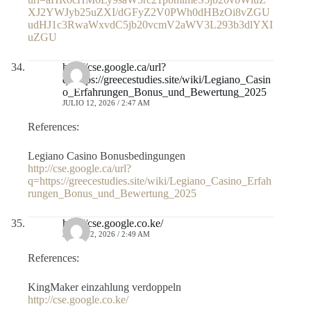
XJ2YWJyb25uZXI/dGFyZ2V0PWh0dHBzOi8vZGU
udHJ1c3RwaWxvdC5jb20vcmV2aWV3L293b3dlYXI
uZGU
http://cse.google.ca/url?
q=https://greecestudies.site/wiki/Legiano_Casin
o_Erfahrungen_Bonus_und_Bewertung_2025
JULIO 12, 2026 / 2:47 AM
References:
Legiano Casino Bonusbedingungen
http://cse.google.ca/url?
q=https://greecestudies.site/wiki/Legiano_Casino_Erfah
rungen_Bonus_und_Bewertung_2025
http://cse.google.co.ke/
JULIO 12, 2026 / 2:49 AM
References:
KingMaker einzahlung verdoppeln
http://cse.google.co.ke/