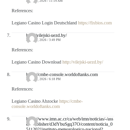
JULIO 9, 2026 / 11:14 AM
References:
Legiano Casino Login Deutschland
https://fixbios.com
http://vilejski-uezd.by/
JULIO 9, 2026 / 3:49 PM
References:
Legiano Casino Download
http://vilejski-uezd.by/
https://cmbe-console.worldoftanks.com
JULIO 9, 2026 / 6:18 PM
References:
Legiano Casino Abzocke
https://cmbe-
console.worldoftanks.com
https://www.imn.ac.cr/ca/web/imn/noticias/-/ass
et_publisher/d3dYbuSgq37O/content/noticia_0
5112021instituto-meteorologico-nacional?