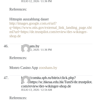
JULIO 12, 2026 / 11:36 PM
References:
Hitnspin auszahlung dauer
http://images.google.com.et/url?
q=https://www.ntis.gov/external_link_landing_page.xht
ml?url=https://de.trustpilot.com/review/der-wikinger-
shop.de
zooshans.by
JULIO 12, 2026 / 11:36 PM
References:
Monro Casino App
zooshans.by
https://comita.spb.ru/bitrix/click.php?
goto=https://sc.hkeaa.edu.hk/TuniS/de.trustpilot.
com/review/der-wikinger-shop.de
JULIO 13, 2026 / 12:54 AM
References: