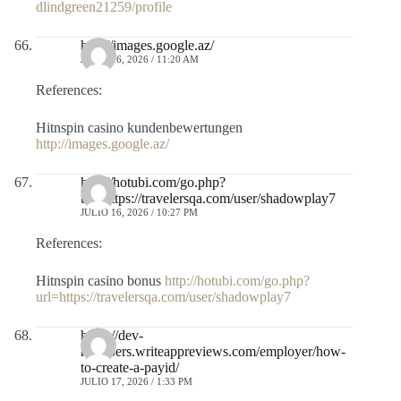
dlindgreen21259/profile
http://images.google.az/
JULIO 16, 2026 / 11:20 AM
References:
Hitnspin casino kundenbewertungen
http://images.google.az/
http://hotubi.com/go.php?
url=https://travelersqa.com/user/shadowplay7
JULIO 16, 2026 / 10:27 PM
References:
Hitnspin casino bonus
http://hotubi.com/go.php?
url=https://travelersqa.com/user/shadowplay7
https://dev-
members.writeappreviews.com/employer/how-
to-create-a-payid/
JULIO 17, 2026 / 1:33 PM