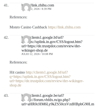
https://link.zhihu.com
JULIO 12, 2026 / 8:39 PM
References:
Monro Casino Cashback
https://link.zhihu.com
http://clients1.google.bf/url?
q=https://uplink.in.gov/CSS/logout.htm?
url=https://de.trustpilot.com/review/der-
wikinger-shop.de
JULIO 12, 2026 / 10:08 PM
References:
Hit casino
http://clients1.google.bf/url?
q=https://uplink.in.gov/CSS/logout.htm?
url=https://de.trustpilot.com/review/der-wikinger-
shop.de
http://clients1.google.be/url?
q=http://forum.vhfdx.ru/go.php?
url=aHR0cHM6Ly9kZS50cnVzdHBpbG90Lm