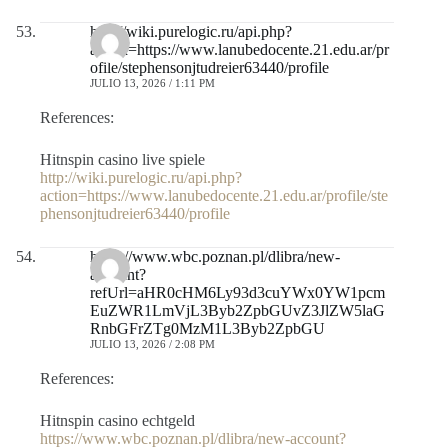
http://wiki.purelogic.ru/api.php?
action=https://www.lanubedocente.21.edu.ar/pr
ofile/stephensonjtudreier63440/profile
JULIO 13, 2026 / 1:11 PM
References:
Hitnspin casino live spiele
http://wiki.purelogic.ru/api.php?
action=https://www.lanubedocente.21.edu.ar/profile/ste
phensonjtudreier63440/profile
https://www.wbc.poznan.pl/dlibra/new-
account?
refUrl=aHR0cHM6Ly93d3cuYWx0YW1pcm
EuZWR1LmVjL3Byb2ZpbGUvZ3JlZW5laG
RnbGFrZTg0MzM1L3Byb2ZpbGU
JULIO 13, 2026 / 2:08 PM
References:
Hitnspin casino echtgeld
https://www.wbc.poznan.pl/dlibra/new-account?