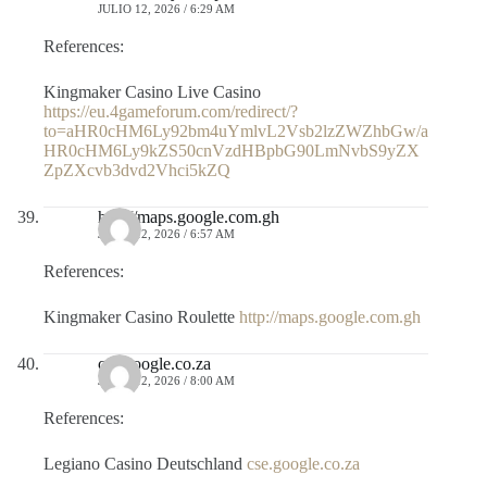
JULIO 12, 2026 / 6:29 AM
References:
Kingmaker Casino Live Casino
https://eu.4gameforum.com/redirect/?
to=aHR0cHM6Ly92bm4uYmlvL2Vsb2lzZWZhbGw/a
HR0cHM6Ly9kZS50cnVzdHBpbG90LmNvbS9yZX
ZpZXcvb3dvd2Vhci5kZQ
http://maps.google.com.gh
JULIO 12, 2026 / 6:57 AM
References:
Kingmaker Casino Roulette
http://maps.google.com.gh
cse.google.co.za
JULIO 12, 2026 / 8:00 AM
References:
Legiano Casino Deutschland
cse.google.co.za