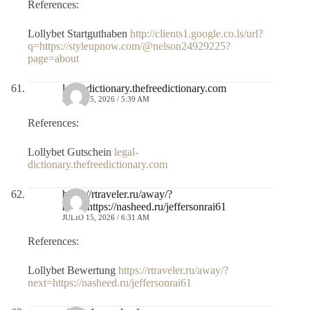
References:
Lollybet Startguthaben
http://clients1.google.co.ls/url?
q=https://styleupnow.com/@nelson24929225?
page=about
legal-dictionary.thefreedictionary.com
JULIO 15, 2026 / 5:39 AM
References:
Lollybet Gutschein
legal-
dictionary.thefreedictionary.com
https://rtraveler.ru/away/?
next=https://nasheed.ru/jeffersonrai61
JULIO 15, 2026 / 6:31 AM
References:
Lollybet Bewertung
https://rtraveler.ru/away/?
next=https://nasheed.ru/jeffersonrai61