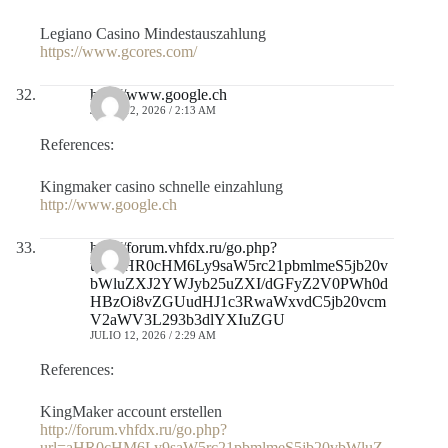
Legiano Casino Mindestauszahlung
https://www.gcores.com/
http://www.google.ch
JULIO 12, 2026 / 2:13 AM
References:
Kingmaker casino schnelle einzahlung
http://www.google.ch
http://forum.vhfdx.ru/go.php?
url=aHR0cHM6Ly9saW5rc21pbmlmeS5jb20v
bWluZXJ2YWJyb25uZXI/dGFyZ2V0PWh0d
HBzOi8vZGUudHJ1c3RwaWxvdC5jb20vcm
V2aWV3L293b3dlYXIuZGU
JULIO 12, 2026 / 2:29 AM
References:
KingMaker account erstellen
http://forum.vhfdx.ru/go.php?
url=aHR0cHM6Ly9saW5rc21pbmlmeS5jb20vbWluZ