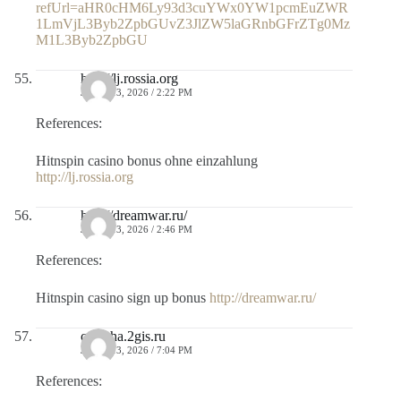
refUrl=aHR0cHM6Ly93d3cuYWx0YW1pcmEuZWR
1LmVjL3Byb2ZpbGUvZ3JlZW5laGRnbGFrZTg0Mz
M1L3Byb2ZpbGU
http://lj.rossia.org
JULIO 13, 2026 / 2:22 PM
References:
Hitnspin casino bonus ohne einzahlung
http://lj.rossia.org
http://dreamwar.ru/
JULIO 13, 2026 / 2:46 PM
References:
Hitnspin casino sign up bonus
http://dreamwar.ru/
captcha.2gis.ru
JULIO 13, 2026 / 7:04 PM
References: