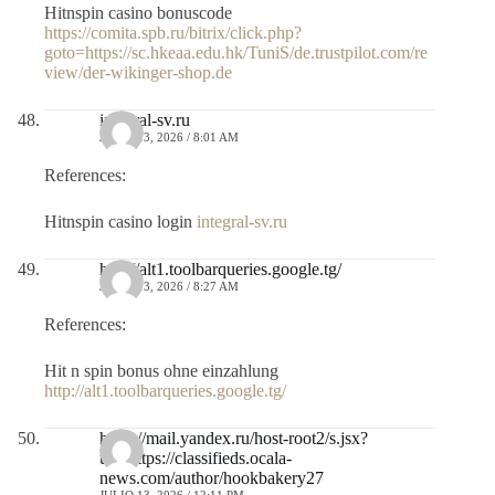
Hitnspin casino bonuscode
https://comita.spb.ru/bitrix/click.php?
goto=https://sc.hkeaa.edu.hk/TuniS/de.trustpilot.com/re
view/der-wikinger-shop.de
integral-sv.ru
JULIO 13, 2026 / 8:01 AM
References:
Hitnspin casino login
integral-sv.ru
http://alt1.toolbarqueries.google.tg/
JULIO 13, 2026 / 8:27 AM
References:
Hit n spin bonus ohne einzahlung
http://alt1.toolbarqueries.google.tg/
https://mail.yandex.ru/host-root2/s.jsx?
url=https://classifieds.ocala-
news.com/author/hookbakery27