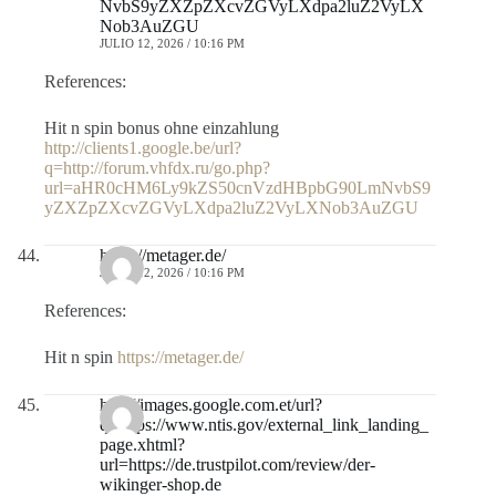
NvbS9yZXZpZXcvZGVyLXdpa2luZ2VyLX
Nob3AuZGU
JULIO 12, 2026 / 10:16 PM
References:
Hit n spin bonus ohne einzahlung
http://clients1.google.be/url?
q=http://forum.vhfdx.ru/go.php?
url=aHR0cHM6Ly9kZS50cnVzdHBpbG90LmNvbS9
yZXZpZXcvZGVyLXdpa2luZ2VyLXNob3AuZGU
https://metager.de/
JULIO 12, 2026 / 10:16 PM
References:
Hit n spin
https://metager.de/
http://images.google.com.et/url?
q=https://www.ntis.gov/external_link_landing_
page.xhtml?
url=https://de.trustpilot.com/review/der-
wikinger-shop.de