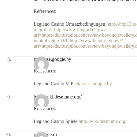
References:
Legiano Casino Umsatzbedingungen
http://shop13.r
returnUrl=http://www.longurl.eti.pw/?
url=https://de.trustpilot.com/review/beyondjewellery
in.html?returnUrl=http://www.longurl.eti.pw/?
url=https://de.trustpilot.com/review/beyondjewellery.
http://cse.google.by
References:
Legiano Casino VIP
http://cse.google.by
http://wiki.desmume.org/
References:
Legiano Casino Spiele
http://wiki.desmume.org/
pwonline.ru