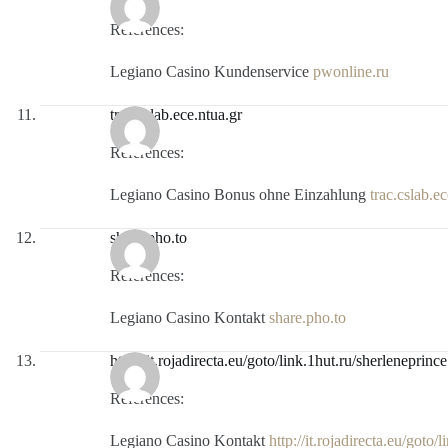
References:
Legiano Casino Kundenservice
pwonline.ru
trac.cslab.ece.ntua.gr
References:
Legiano Casino Bonus ohne Einzahlung
trac.cslab.ec
share.pho.to
References:
Legiano Casino Kontakt
share.pho.to
http://it.rojadirecta.eu/goto/link.1hut.ru/sherleneprince
References:
Legiano Casino Kontakt
http://it.rojadirecta.eu/goto/