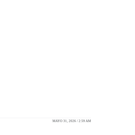
MAYO 31, 2026 / 2:59 AM