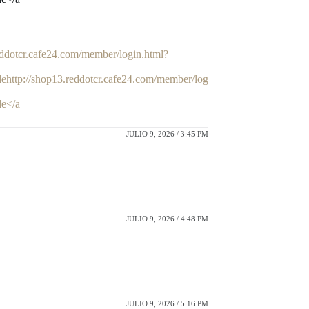
eddotcr.cafe24.com/member/login.html?
.dehttp://shop13.reddotcr.cafe24.com/member/log
de</a
JULIO 9, 2026 / 3:45 PM
JULIO 9, 2026 / 4:48 PM
JULIO 9, 2026 / 5:16 PM