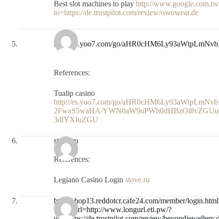
Best slot machines to play
http://www.google.com.tw/
to=https://de.trustpilot.com/review/owowear.de
http://es.yoo7.com/go/aHR0cHM6Ly93aWt
References:
Tualip casino
http://es.yoo7.com/go/aHR0cHM6Ly93aWtpL
2FwaS5waHA/YWN0aW9uPWh0dHBzOi8vZGUud
3dlYXIuZGU
stove.ru
References:
Legiano Casino Login
stove.ru
http://shop13.reddotcr.cafe24.com/member/login.html
returnUrl=http://www.longurl.eti.pw/?
url=https://de.trustpilot.com/review/beyondjewellery.