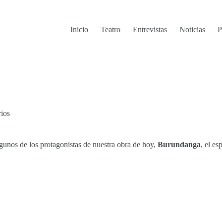
Inicio
Teatro
Entrevistas
Noticias
P
ios
gunos de los protagonistas de nuestra obra de hoy,
Burundanga
, el e