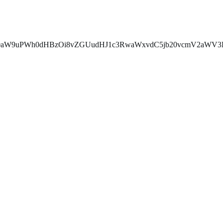
N0aW9uPWh0dHBzOi8vZGUudHJ1c3RwaWxvdC5jb20vcmV2aWV3