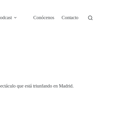
odcast
Conócenos
Contacto
spectáculo que está triunfando en Madrid.