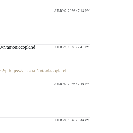
JULIO 9, 2026 / 7:18 PM
as.vn/antoniacopland
JULIO 9, 2026 / 7:41 PM
rl?q=https://s.nas.vn/antoniacopland
JULIO 9, 2026 / 7:46 PM
JULIO 9, 2026 / 8:46 PM