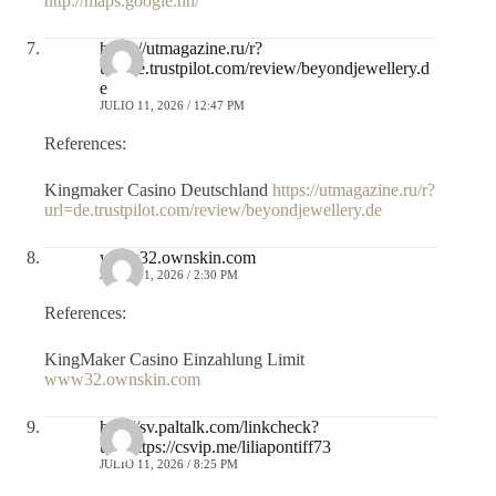
http://maps.google.hn/
https://utmagazine.ru/r?
url=de.trustpilot.com/review/beyondjewellery.d
e
JULIO 11, 2026 / 12:47 PM
References:
Kingmaker Casino Deutschland
https://utmagazine.ru/r?
url=de.trustpilot.com/review/beyondjewellery.de
www32.ownskin.com
JULIO 11, 2026 / 2:30 PM
References:
KingMaker Casino Einzahlung Limit
www32.ownskin.com
http://sv.paltalk.com/linkcheck?
url=https://csvip.me/liliapontiff73
JULIO 11, 2026 / 8:25 PM