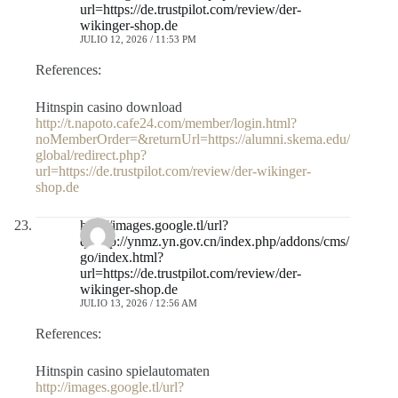
url=https://de.trustpilot.com/review/der-
wikinger-shop.de
JULIO 12, 2026 / 11:53 PM
References:
Hitnspin casino download
http://t.napoto.cafe24.com/member/login.html?
noMemberOrder=&returnUrl=https://alumni.skema.edu/
global/redirect.php?
url=https://de.trustpilot.com/review/der-wikinger-
shop.de
http://images.google.tl/url?
q=http://ynmz.yn.gov.cn/index.php/addons/cms/
go/index.html?
url=https://de.trustpilot.com/review/der-
wikinger-shop.de
JULIO 13, 2026 / 12:56 AM
References:
Hitnspin casino spielautomaten
http://images.google.tl/url?