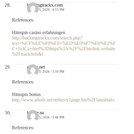
backingtrackx.com
JULIO 13, 2026 / 4:13 PM
References:
Hitnspin casino erfahrungen
http://backingtrackx.com/search.php?
text=%CF%EE%F0%E0+%ED%E0%F7%E0%F2%F
C+%3Ca+href%3Dhttps%3A%2F%2Fbiolink.website
%2Ftracichris&i
allods.net
JULIO 13, 2026 / 5:10 PM
References:
Hitnspin bonus
http://www.allods.net/redirect/1page.bio%2Flatashiafo
kaptur.su
JULIO 13, 2026 / 5:46 PM
References: