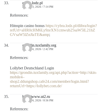
cybra.lodz.pl
JULIO 13, 2026 / 7:14 PM
References:
Hitnspin casino bonus
https://cybra.lodz.pl/dlibra/login?
refUrl=aHR0cHM6Ly9zeXN1cmwub25saW5lL21hZ
GVsaW5lZnJlaTE&amp
;
grondin.tuxfamily.org
JULIO 14, 2026 / 2:42 PM
References:
Lollybet Deutschland Login
https://grondin.tuxfamily.org/api.php?action=http://skin-
mobile4–
shop2.ddungshop.cafe24.com/member/login.html?
returnUrl=https://lollybet.com.de/
http://www.ut2.ru
JULIO 14, 2026 / 8:56 PM
References: