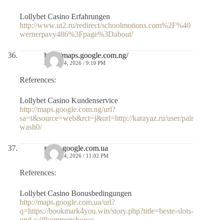
Lollybet Casino Erfahrungen
http://www.ut2.ru/redirect/schoolmotions.com%2F%40
wernerpavy486%3Fpage%3Dabout/
http://maps.google.com.ng/
JULIO 14, 2026 / 9:10 PM
References:
Lollybet Casino Kundenservice
http://maps.google.com.ng/url?
sa=t&source=web&rct=j&url=http://karayaz.ru/user/pair
wash0/
maps.google.com.ua
JULIO 14, 2026 / 11:02 PM
References:
Lollybet Casino Bonusbedingungen
http://maps.google.com.ua/url?
q=https://bookmark4you.win/story.php?title=beste-slots-
und-willkommensbonus