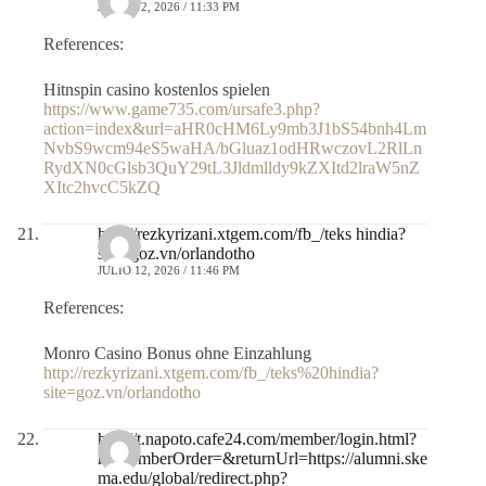
JULIO 12, 2026 / 11:33 PM
References:
Hitnspin casino kostenlos spielen
https://www.game735.com/ursafe3.php?
action=index&url=aHR0cHM6Ly9mb3J1bS54bnh4Lm
NvbS9wcm94eS5waHA/bGluaz1odHRwczovL2RlLn
RydXN0cGlsb3QuY29tL3Jldmlldy9kZXItd2lraW5nZ
XItc2hvcC5kZQ
http://rezkyrizani.xtgem.com/fb_/teks hindia?
site=goz.vn/orlandotho
JULIO 12, 2026 / 11:46 PM
References:
Monro Casino Bonus ohne Einzahlung
http://rezkyrizani.xtgem.com/fb_/teks%20hindia?
site=goz.vn/orlandotho
http://t.napoto.cafe24.com/member/login.html?
noMemberOrder=&returnUrl=https://alumni.ske
ma.edu/global/redirect.php?