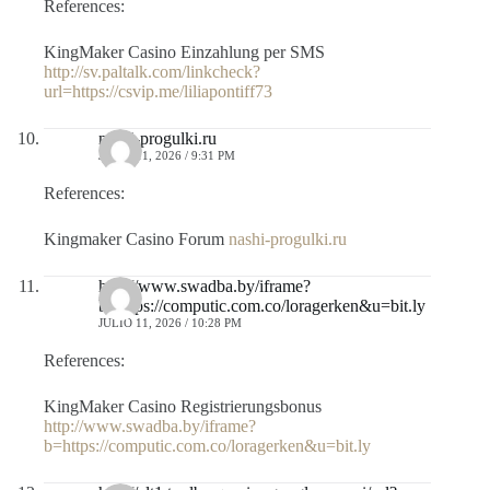
References:
KingMaker Casino Einzahlung per SMS
http://sv.paltalk.com/linkcheck?
url=https://csvip.me/liliapontiff73
nashi-progulki.ru
JULIO 11, 2026 / 9:31 PM
References:
Kingmaker Casino Forum
nashi-progulki.ru
http://www.swadba.by/iframe?
b=https://computic.com.co/loragerken&u=bit.ly
JULIO 11, 2026 / 10:28 PM
References:
KingMaker Casino Registrierungsbonus
http://www.swadba.by/iframe?
b=https://computic.com.co/loragerken&u=bit.ly