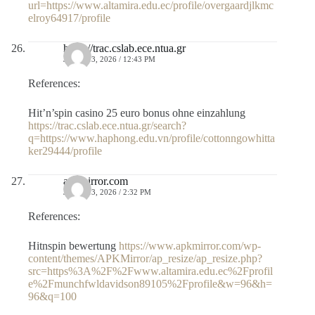
url=https://www.altamira.edu.ec/profile/overgaardjlkmc
elroy64917/profile
https://trac.cslab.ece.ntua.gr
JULIO 13, 2026 / 12:43 PM
References:
Hit’n’spin casino 25 euro bonus ohne einzahlung
https://trac.cslab.ece.ntua.gr/search?
q=https://www.haphong.edu.vn/profile/cottonngowhitta
ker29444/profile
apkmirror.com
JULIO 13, 2026 / 2:32 PM
References:
Hitnspin bewertung
https://www.apkmirror.com/wp-
content/themes/APKMirror/ap_resize/ap_resize.php?
src=https%3A%2F%2Fwww.altamira.edu.ec%2Fprofil
e%2Fmunchfwldavidson89105%2Fprofile&w=96&h=
96&q=100