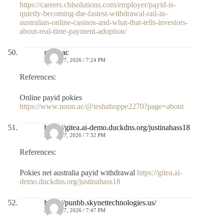
https://careers.cblsolutions.com/employer/payid-is-
quietly-becoming-the-fastest-withdrawal-rail-in-
australian-online-casinos-and-what-that-tells-investors-
about-real-time-payment-adoption/
noon.ac
JULIO 17, 2026 / 7:24 PM
References:
Online payid pokies
https://www.noon.ac/@ieshahoppe2270?page=about
https://gitea.ai-demo.duckdns.org/justinahass18
JULIO 17, 2026 / 7:32 PM
References:
Pokies net australia payid withdrawal
https://gitea.ai-
demo.duckdns.org/justinahass18
https://punbb.skynettechnologies.us/
JULIO 17, 2026 / 7:47 PM