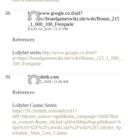
http://www.google.co.il/url?
q=https://boardgameswiki.site/wiki/Bonus_215
_1_000_100_Freispiele
JULIO 14, 2026 / 11:37 PM
References:
Lollybet seriös
http://www.google.co.il/url?
q=https://boardgameswiki.site/wiki/Bonus_215_1_000_
100_Freispiele
59.cholteth.com
JULIO 15, 2026 / 12:40 AM
References:
Lollybet Casino Seriös
https://59.cholteth.com/index/d1?
diff=0&utm_source=ogdd&utm_campaign=26607&ut
m_content=&utm_clickid=g00w000go8sgcg0k&aurl=h
ttps%3A%2F%2Fcarwiki.site%2Fwiki%2FLollybet_Sp
ielothek_Slots_Live_Casino