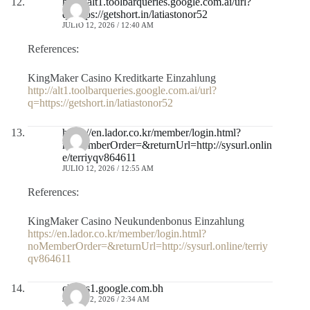
http://alt1.toolbarqueries.google.com.ai/url?
q=https://getshort.in/latiastonor52
JULIO 12, 2026 / 12:40 AM
References:
KingMaker Casino Kreditkarte Einzahlung
http://alt1.toolbarqueries.google.com.ai/url?
q=https://getshort.in/latiastonor52
https://en.lador.co.kr/member/login.html?
noMemberOrder=&returnUrl=http://sysurl.onlin
e/terriyqv864611
JULIO 12, 2026 / 12:55 AM
References:
KingMaker Casino Neukundenbonus Einzahlung
https://en.lador.co.kr/member/login.html?
noMemberOrder=&returnUrl=http://sysurl.online/terriy
qv864611
clients1.google.com.bh
JULIO 12, 2026 / 2:34 AM