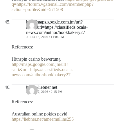
q=https://forum.vgatemall.com/member.php?
action=profile&uid=571508
http://maps.google.com.jm/url?
sa=t&url=https://classifieds.ocala-
news.com/author/hookbakery27
JULIO 16, 2026 / 11:04 PM
References:
Hitnspin casino bewertung
http://maps.google.com.jm/url?
sa=t&url=https://classifieds.ocala-
news.com/author/hookbakery27
https://liebner.net
JULIO 17, 2026 / 2:15 PM
References:
Australian online pokies payid
https://liebner.net/ameemullins255