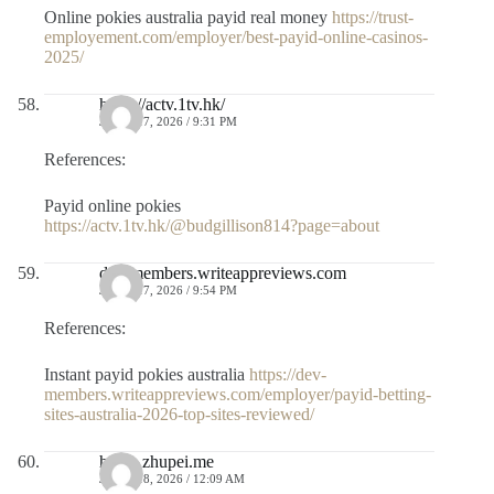
Online pokies australia payid real money
https://trust-
employement.com/employer/best-payid-online-casinos-
2025/
https://actv.1tv.hk/
JULIO 17, 2026 / 9:31 PM
References:
Payid online pokies
https://actv.1tv.hk/@budgillison814?page=about
dev-members.writeappreviews.com
JULIO 17, 2026 / 9:54 PM
References:
Instant payid pokies australia
https://dev-
members.writeappreviews.com/employer/payid-betting-
sites-australia-2026-top-sites-reviewed/
home.zhupei.me
JULIO 18, 2026 / 12:09 AM