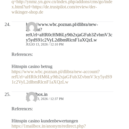
q=http://ynmz.yn.gov.cn/index.php/addons/cms/go/inde
x.html?url=https://de.trustpilot.com/review/der-
wikinger-shop.de
https://www.wbc.poznan.pl/dlibra/new-
account?
refUrl=aHR0cHM6Ly9tb2xjaGFub3ZvbmV3c
y5ydS91c2VyL2dlbmRlcnF1aXQzLw
JULIO 13, 2026 / 12:10 PM
References:
Hitnspin casino betrug
https://www.wbc.poznan.pl/dlibra/new-account?
refUrl=aHR0cHM6Ly9tb2xjaGFub3ZvbmV3cy5ydS9
1c2VyL2dlbmRlcnF1aXQzLw
1mailbox.in
JULIO 13, 2026 / 12:37 PM
References:
Hitnspin casino kundenbewertungen
https://1mailbox.in/anonym/redirect.php?