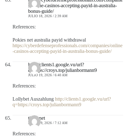
s/online-casinos-accepting-payid-in-australia-
bonus-guide/
JULIO 18, 2026 / 2:39 AM
References:
Pokies net australia payid withdrawal
https://cyberdefenseprofessionals.com/companies/online
-casinos-accepting-payid-in-australia-bonus-guide/
http://clients1.google.vu/url?
q=https://croys.top/julianbormann9
JULIO 19, 2026 / 6:40 AM
References:
Lollybet Auszahlung
http://clients1.google.vu/url?
q=https://croys.top/julianbormann9
tiwar.net
JULIO 19, 2026 / 7:12 AM
References: