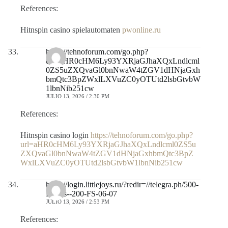
References:
Hitnspin casino spielautomaten
pwonline.ru
https://tehnoforum.com/go.php?
url=aHR0cHM6Ly93YXRjaGJhaXQxLndlcml
0ZS5uZXQvaGl0bnNwaW4tZGV1dHNjaGxh
bmQtc3BpZWxlLXVuZC0yOTUtd2lsbGtvbW
1lbnNib251cw
JULIO 13, 2026 / 2:30 PM
References:
Hitnspin casino login
https://tehnoforum.com/go.php?
url=aHR0cHM6Ly93YXRjaGJhaXQxLndlcml0ZS5u
ZXQvaGl0bnNwaW4tZGV1dHNjaGxhbmQtc3BpZ
WxlLXVuZC0yOTUtd2lsbGtvbW1lbnNib251cw
https://login.littlejoys.ru/?redir=//telegra.ph/500-
Bonus--200-FS-06-07
JULIO 13, 2026 / 2:53 PM
References: