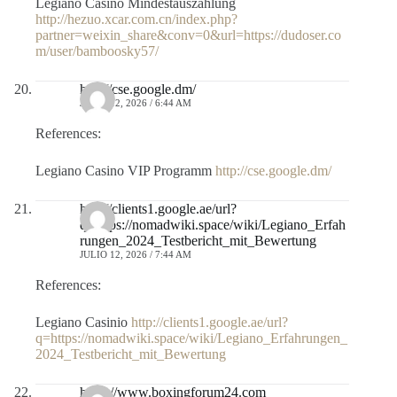
Legiano Casino Mindestauszahlung
http://hezuo.xcar.com.cn/index.php?
partner=weixin_share&conv=0&url=https://dudoser.co
m/user/bamboosky57/
http://cse.google.dm/
JULIO 12, 2026 / 6:44 AM
References:
Legiano Casino VIP Programm
http://cse.google.dm/
http://clients1.google.ae/url?
q=https://nomadwiki.space/wiki/Legiano_Erfah
rungen_2024_Testbericht_mit_Bewertung
JULIO 12, 2026 / 7:44 AM
References:
Legiano Casinio
http://clients1.google.ae/url?
q=https://nomadwiki.space/wiki/Legiano_Erfahrungen_
2024_Testbericht_mit_Bewertung
https://www.boxingforum24.com