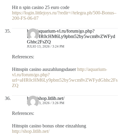
Hit n spin casino 25 euro code
https://login.littlejoys.ru/?redir=//telegra.ph/500-Bonus–
200-FS-06-07
http://aquarium-vl.ru/forum/go.php?
url=aHR0cHM6Ly9pbm52by5wcm8vZWFyd
Ghhc2FsZQ
JULIO 13, 2026 / 3:24 PM
References:
Hitnspin casino auszahlungsdauer
http://aquarium-
vl.ru/forum/go.php?
url=aHR0cHM6Ly9pbm52by5wcm8vZWFydGhhc2Fs
ZQ
http://shop.litlib.net/
JULIO 13, 2026 / 3:26 PM
References:
Hitnspin casino bonus ohne einzahlung
http://shop.litlib.net/