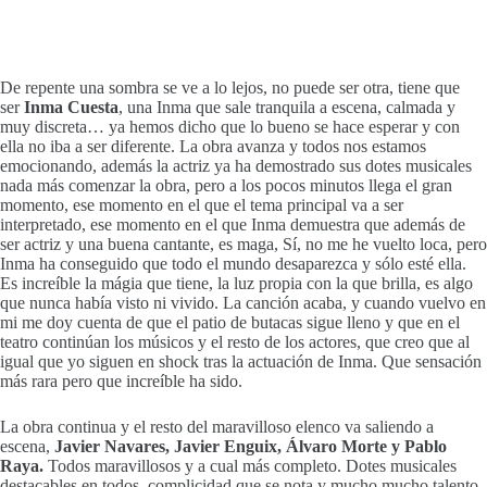
De repente una sombra se ve a lo lejos, no puede ser otra, tiene que
ser
Inma Cuesta
, una Inma que sale tranquila a escena, calmada y
muy discreta… ya hemos dicho que lo bueno se hace esperar y con
ella no iba a ser diferente. La obra avanza y todos nos estamos
emocionando, además la actriz ya ha demostrado sus dotes musicales
nada más comenzar la obra, pero a los pocos minutos llega el gran
momento, ese momento en el que el tema principal va a ser
interpretado, ese momento en el que Inma demuestra que además de
ser actriz y una buena cantante, es maga, Sí, no me he vuelto loca, pero
Inma ha conseguido que todo el mundo desaparezca y sólo esté ella.
Es increíble la mágia que tiene, la luz propia con la que brilla, es algo
que nunca había visto ni vivido. La canción acaba, y cuando vuelvo en
mi me doy cuenta de que el patio de butacas sigue lleno y que en el
teatro continúan los músicos y el resto de los actores, que creo que al
igual que yo siguen en shock tras la actuación de Inma. Que sensación
más rara pero que increíble ha sido.
La obra continua y el resto del maravilloso elenco va saliendo a
escena,
Javier Navares, Javier Enguix, Álvaro Morte y Pablo
Raya.
Todos maravillosos y a cual más completo. Dotes musicales
destacables en todos, complicidad que se nota y mucho mucho talento