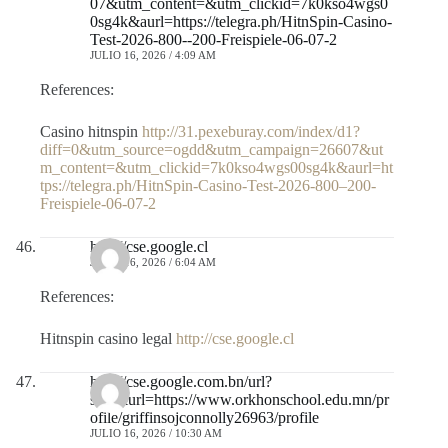
07&utm_content=&utm_clickid=7k0kso4wgs0
0sg4k&aurl=https://telegra.ph/HitnSpin-Casino-
Test-2026-800--200-Freispiele-06-07-2
JULIO 16, 2026 / 4:09 AM
References:
Casino hitnspin
http://31.pexeburay.com/index/d1?
diff=0&utm_source=ogdd&utm_campaign=26607&ut
m_content=&utm_clickid=7k0kso4wgs00sg4k&aurl=ht
tps://telegra.ph/HitnSpin-Casino-Test-2026-800–200-
Freispiele-06-07-2
http://cse.google.cl
JULIO 16, 2026 / 6:04 AM
References:
Hitnspin casino legal
http://cse.google.cl
http://cse.google.com.bn/url?
sa=t&url=https://www.orkhonschool.edu.mn/pr
ofile/griffinsojconnolly26963/profile
JULIO 16, 2026 / 10:30 AM