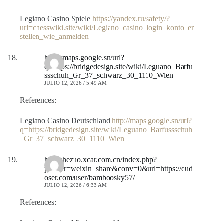
Legiano Casino Spiele
https://yandex.ru/safety/?
url=chesswiki.site/wiki/Legiano_casino_login_konto_er
stellen_wie_anmelden
http://maps.google.sn/url?
q=https://bridgedesign.site/wiki/Leguano_Barfu
ssschuh_Gr_37_schwarz_30_1110_Wien
JULIO 12, 2026 / 5:49 AM
References:
Legiano Casino Deutschland
http://maps.google.sn/url?
q=https://bridgedesign.site/wiki/Leguano_Barfussschuh
_Gr_37_schwarz_30_1110_Wien
http://hezuo.xcar.com.cn/index.php?
partner=weixin_share&conv=0&url=https://dud
oser.com/user/bamboosky57/
JULIO 12, 2026 / 6:33 AM
References: