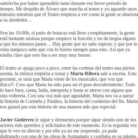
satisfecha por haber aprendido tanto durante ese breve periodo de
tiempo. Me despido de Álvaro que marcha al teatro y yo aguardo unos
minutos mientras que el Teatro empieza a ver como la gente se abarrota
a su alrededor…
Son las 19.00h, el patio de butacas está lleno completamente, la gente
está bastante ansiosa porque empiece la función y no da tregua alguna
a que los minutos pasen… Hay gente que no sabe esperar, y que por lo
visto tampoco sabe que con lo bueno siempre pasa esto. Así que ya
estaba claro que esto iba a ser muy muy bueno.
El teatro se apaga poco a poco, entre las cortinas del teatro una pierna
asoma, la música empieza a sonar y
Marta Ribera
sale a escena. Esto
promete, se nota que Marta viene de los musicales, que voz que
físico!!. Creo que Marta ha sido para mi el gran descubrimiento. Todo
lo hace bien, canta, baila, interpreta y hasta se atreve con alguna que
otra voltereta. Con una voz más que agradable, Marta nos va a narrar
la historia de Carmela y Paulino, la historia del comienzo del fin. Marta
nos guiará por esta historia de una manera más que especial.
Javier Gutiérrez
le sigue y demuestra porque sigue siendo uno de los
actores más queridos y solicitados de este momento. Es la segunda vez
que le veo en directo y por ello ya no me sorprende, ya pude
disfrutarlo con una de las obras de Animalario y confiaba en su talento,