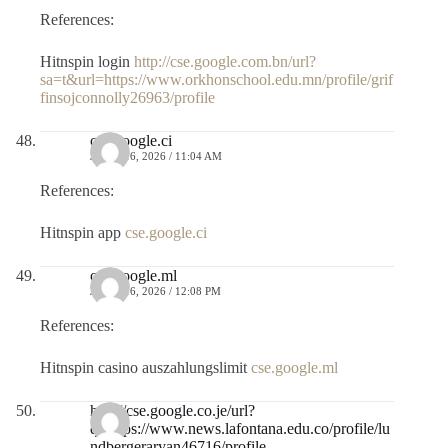
References:
Hitnspin login
http://cse.google.com.bn/url?
sa=t&url=https://www.orkhonschool.edu.mn/profile/grif
finsojconnolly26963/profile
cse.google.ci
JULIO 16, 2026 / 11:04 AM
References:
Hitnspin app
cse.google.ci
cse.google.ml
JULIO 16, 2026 / 12:08 PM
References:
Hitnspin casino auszahlungslimit
cse.google.ml
http://cse.google.co.je/url?
q=https://www.news.lafontana.edu.co/profile/lu
ndbergeraryan46716/profile