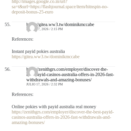
http://images.google.co.in/url?
sa=t&url=https://flashjournal.space/item/hitnspin-no-
deposit-bonus-25-euro
https://gitea.ww3.tw/dominikmccabe
JULIO 17, 2026 / 2:15 PM
References:
Instant payid pokies australia
https://gitea.ww3.tw/dominikmccabe
https://zenithgrs.com/employer/discover-the-
best-payid-casinos-australia-offers-in-2026-fast-
withdrawals-and-amazing-bonuses/
JULIO 17, 2026 / 2:32 PM
References:
Online pokies with payid australia real money
https://zenithgrs.com/employer/discover-the-best-payid-
casinos-australia-offers-in-2026-fast-withdrawals-and-
amazing-bonuses/