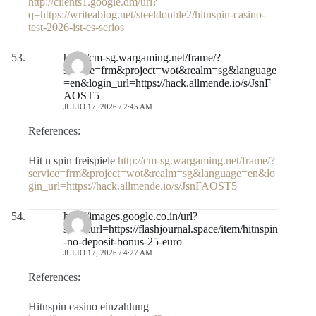
http://clients1.google.dm/url?
q=https://writeablog.net/steeldouble2/hitnspin-casino-
test-2026-ist-es-serios
http://cm-sg.wargaming.net/frame/?
service=frm&project=wot&realm=sg&language
=en&login_url=https://hack.allmende.io/s/JsnF
AOST5
JULIO 17, 2026 / 2:45 AM
References:
Hit n spin freispiele
http://cm-sg.wargaming.net/frame/?
service=frm&project=wot&realm=sg&language=en&lo
gin_url=https://hack.allmende.io/s/JsnFAOST5
http://images.google.co.in/url?
sa=t&url=https://flashjournal.space/item/hitnspin
-no-deposit-bonus-25-euro
JULIO 17, 2026 / 4:27 AM
References:
Hitnspin casino einzahlung