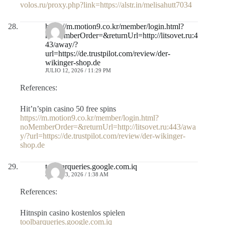
volos.ru/proxy.php?link=https://alstr.in/melisahutt7034
https://m.motion9.co.kr/member/login.html?
noMemberOrder=&returnUrl=http://litsovet.ru:4
43/away/?
url=https://de.trustpilot.com/review/der-
wikinger-shop.de
JULIO 12, 2026 / 11:29 PM
References:
Hit’n’spin casino 50 free spins
https://m.motion9.co.kr/member/login.html?
noMemberOrder=&returnUrl=http://litsovet.ru:443/awa
y/?url=https://de.trustpilot.com/review/der-wikinger-
shop.de
toolbarqueries.google.com.iq
JULIO 13, 2026 / 1:38 AM
References:
Hitnspin casino kostenlos spielen
toolbarqueries.google.com.iq