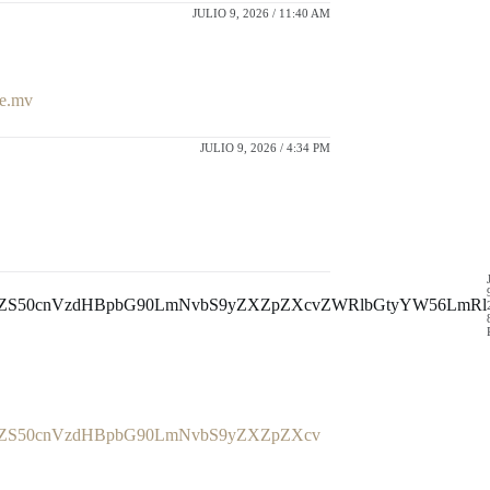
JULIO 9, 2026 / 11:40 AM
le.mv
JULIO 9, 2026 / 4:34 PM
6Ly9kZS50cnVzdHBpbG90LmNvbS9yZXZpZXcvZWRlbGtyYW56LmRl
Ly9kZS50cnVzdHBpbG90LmNvbS9yZXZpZXcv