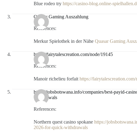
Blue rodeo try
https://casino-blog.online-spielhallen.d
Quasar Gaming Auszahlung
References:
Merkur Spielothek in der Nähe
Quasar Gaming Ausz
https://fairytalescreation.com/node/19145
References:
Manoir richelieu forfait
https://fairytalescreation.co
https://jobsbotswana.info/companies/best-payid-casino
withdrawals
References:
Northern quest casino spokane
https://jobsbotswana.i
2026-for-quick-withdrawals