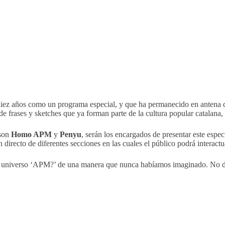
ez años como un programa especial, y que ha permanecido en antena dur
frases y sketches que ya forman parte de la cultura popular catalana, 
son
Homo APM
y
Penyu
, serán los encargados de presentar este espe
irecto de diferentes secciones en las cuales el público podrá interactu
al universo ‘APM?’ de una manera que nunca habíamos imaginado. No dej