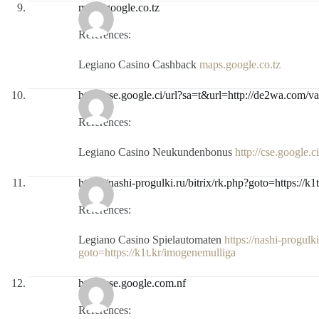
maps.google.co.tz
References:
Legiano Casino Cashback
maps.google.co.tz
http://cse.google.ci/url?sa=t&url=http://de2wa.com/va
References:
Legiano Casino Neukundenbonus
http://cse.google.
https://nashi-progulki.ru/bitrix/rk.php?goto=https://k
References:
Legiano Casino Spielautomaten
https://nashi-progulki
goto=https://k1t.kr/imogenemulliga
http://cse.google.com.nf
References: