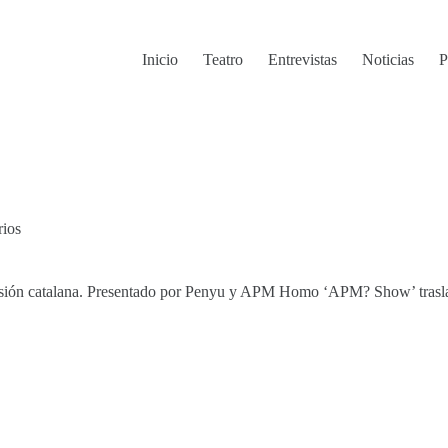
Inicio
Teatro
Entrevistas
Noticias
P
rios
levisión catalana. Presentado por Penyu y APM Homo ‘APM? Show’ traslad