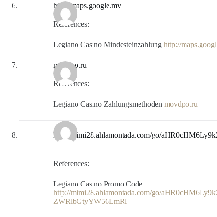
http://maps.google.mv
References:
Legiano Casino Mindesteinzahlung
http://maps.goog
movdpo.ru
References:
Legiano Casino Zahlungsmethoden
movdpo.ru
http://mimi28.ahlamontada.com/go/aHR0cHM
References:
Legiano Casino Promo Code
http://mimi28.ahlamontada.com/go/aHR0cHM6
ZWRlbGtyYW56LmRl