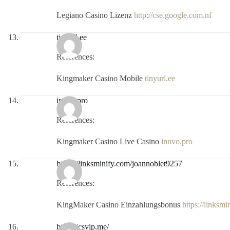
Legiano Casino Lizenz
http://cse.google.com.nf
tinyurl.ee
References:
Kingmaker Casino Mobile
tinyurl.ee
innvo.pro
References:
Kingmaker Casino Live Casino
innvo.pro
https://linksminify.com/joannoblet9257
References:
KingMaker Casino Einzahlungsbonus
https://linksm
https://csvip.me/