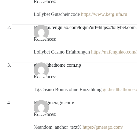
References:
Lollybet Gutscheincode
https://www.kerg-ufa.ru
https://m.fengniao.com/login?url=https://lollybet.com
References:
Lollybet Casino Erfahrungen
https://m.fengniao.com/
git.healthathome.com.np
References:
Tg.Casino Bonus ohne Einzahlung
git.healthathome
https://gmerago.com/
References:
%random_anchor_text%
https://gmerago.com/