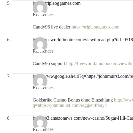
https://tripleoggames.com
References:
Candy96 live dealer
https://tripleoggames.com
http://freeworld.imotor.com/viewthread.php?tid=951
References:
Candy96 support
http://freeworld.imotor.com/viewt
http://www.google.sh/url?q=https://johnmuirsf.com/re
References:
Goldstrike Casino Bonus ohne Einzahlung
http://ww
q=https://johnmuirsf.com/reggietiffany7
https://s3.amazonaws.com/new-casino/Sugar-Hill-Ca
References: