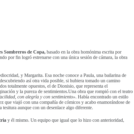
es Sombreros de Copa,
basado en la obra homónima escrita por
ndo por fin logró estrenarse con una única sesión de cámara, la obra
mediocridad, y Margarita. Esa noche conoce a Paula, una bailarina de
 descubriendo así otra vida posible, si hubiera tomado un camino
dos totalmente opuestos, el de Dionisio, que representa el
aginación y la pureza de sentimientos.Una obra que rompió con el teatro
acilidad, con alegría y con sentimiento»
. Había encontrado un estilo
a vez que viajó con una compañía de cómicos y acabo enamorándose de
a tesitura aunque con un desenlace algo diferente.
tria
y él mismo. Un equipo que igual que lo hizo con anterioridad,