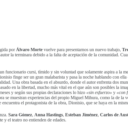
igida por
Álvaro Morte
vuelve para presentarnos un nuevo trabajo,
Tr
utor la terminara debido a la falta de aceptación de la comunidad. Cua
, un funcionario cursi, tímido y sin voluntad que solamente aspira a la 
onisio finge ser un gran malabarista y pasa la noche hablando con ella
realidad. Una obra basada en el absurdo, donde el autor enfrenta dos mun
basado en la libertad, mucho más vital en el que aún son posibles la im
meses y según sus propias declaraciones lo hizo
«sin esfuerzo»
y
«con f
 obra se muestran experiencias del propio Miguel Mihura, como la de l
e encuentra el protagonista de la obra, Dionisio, que se haya en la mism
anza.
Sara Gómez
,
Anna Hastings
,
Esteban Jiménez
,
Carlos de Aus
te y el teatro no entienden de edades.