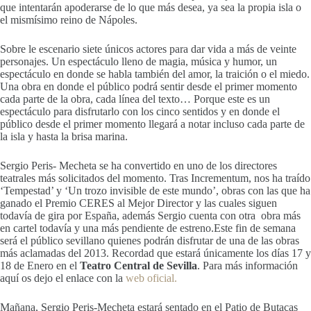
que intentarán apoderarse de lo que más desea, ya sea la propia isla o
el mismísimo reino de Nápoles.
Sobre le escenario siete únicos actores para dar vida a más de veinte
personajes. Un espectáculo lleno de magia, música y humor, un
espectáculo en donde se habla también del amor, la traición o el miedo.
Una obra en donde el público podrá sentir desde el primer momento
cada parte de la obra, cada línea del texto… Porque este es un
espectáculo para disfrutarlo con los cinco sentidos y en donde el
público desde el primer momento llegará a notar incluso cada parte de
la isla y hasta la brisa marina.
Sergio Peris- Mecheta se ha convertido en uno de los directores
teatrales más solicitados del momento. Tras Incrementum, nos ha traído
‘Tempestad’ y ‘Un trozo invisible de este mundo’, obras con las que ha
ganado el Premio CERES al Mejor Director y las cuales siguen
todavía de gira por España, además Sergio cuenta con otra obra más
en cartel todavía y una más pendiente de estreno.Este fin de semana
será el público sevillano quienes podrán disfrutar de una de las obras
más aclamadas del 2013. Recordad que estará únicamente los días 17 y
18 de Enero en el
Teatro Central de Sevilla
. Para más información
aquí os dejo el enlace con la
web oficial.
Mañana, Sergio Peris-Mecheta estará sentado en el Patio de Butacas