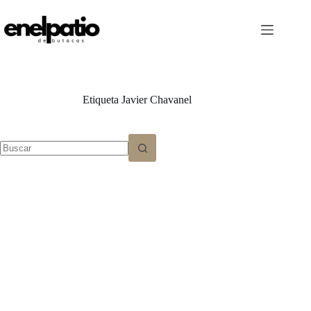
Saltar
al
contenido
Etiqueta
Javier Chavanel
Sin
resultados