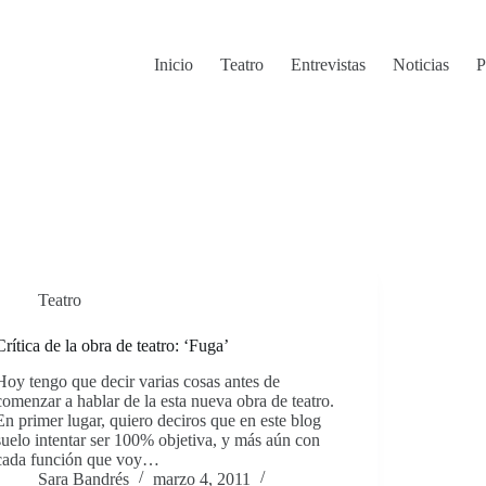
Inicio
Teatro
Entrevistas
Noticias
P
Teatro
Crítica de la obra de teatro: ‘Fuga’
Hoy tengo que decir varias cosas antes de
comenzar a hablar de la esta nueva obra de teatro.
En primer lugar, quiero deciros que en este blog
suelo intentar ser 100% objetiva, y más aún con
cada función que voy…
Sara Bandrés
marzo 4, 2011