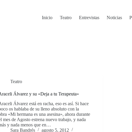
Inicio
Teatro
Entrevistas
Noticias
P
Teatro
Araceli Álvarez y su «Deja a tu Terapeuta»
Araceli Álvarez está en racha, eso es así. Si hace
poco os hablaba de su lleno absoluto con la
obra «Mi hermana es una asesina», ahora durante
el mes de Agosto estrena nuevo trabajo, y nada
más y nada menos que en…
Sara Bandrés
agosto 5, 2012