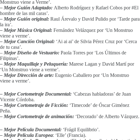
Monstruo viene a Verme’.
– Mejor Guión Adaptado:
Alberto Rodríguez y Rafael Cobos por #El
hombre de las mil caras’.
– Mejor Guión original:
Raul Árevalo y David Pulido por ‘Tarde para
la ira’.
– Mejor Música Original:
Fernández Velázquez por ‘Un Monstruo
viene a verme’.
– Mejor Canción Original:
‘Ai ai ai’ de Silvia Pérez Cruz por ‘Cerca
de tu casa’.
–
Mejor Diseño de Vestuario:
Paola Torres por ‘Los Últimos de
Filipinas’.
– Mejor Maquillaje y Peluquería:
Marese Lagan y David Martí por
‘Un Monstruo viene a verme’.
– Mejor Dirección de arte:
Eugenio Caballero por ‘Un Monstruo
viene a verme’.
– Mejor Cortometraje Documental:
‘Cabezas habladoras’ de Juan
Vicente Córdoba.
– Mejor Cortometraje de Ficción:
‘Timecode’ de Óscar Giménez
Peña.
– Mejor Cortometraje de animación:
‘Decorado’ de Alberto Vázquez.
– Mejor Película Documental:
‘Frágil Equilibrio’.
– Mejor Película Europea
: ‘Elle’ (Francia).