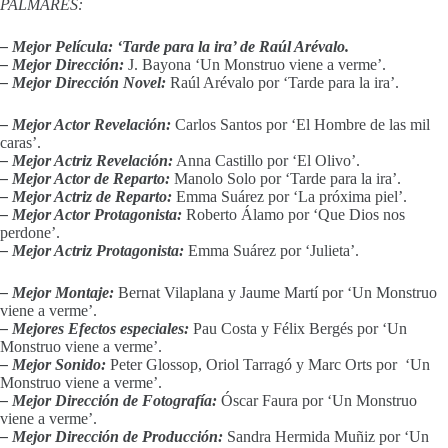
PALMARÉS:
– Mejor Película:
‘Tarde para la ira’ de Raúl Arévalo.
– Mejor Dirección:
J. Bayona ‘Un Monstruo viene a verme’.
– Mejor Dirección Novel:
Raúl Arévalo por ‘Tarde para la ira’.
– Mejor Actor Revelación:
Carlos Santos por ‘El Hombre de las mil
caras’.
– Mejor Actriz Revelación:
Anna Castillo por ‘El Olivo’.
– Mejor Actor de Reparto:
Manolo Solo por ‘Tarde para la ira’.
– Mejor Actriz de Reparto:
Emma Suárez por ‘La próxima piel’.
– Mejor Actor Protagonista:
Roberto Álamo por ‘Que Dios nos
perdone’.
– Mejor Actriz Protagonista:
Emma Suárez por ‘Julieta’.
– Mejor Montaje:
Bernat Vilaplana y Jaume Martí por ‘Un Monstruo
viene a verme’.
– Mejores Efectos especiales:
Pau Costa y Félix Bergés por ‘Un
Monstruo viene a verme’.
– Mejor Sonido:
Peter Glossop, Oriol Tarragó y Marc Orts por ‘Un
Monstruo viene a verme’.
– Mejor Dirección de Fotografía:
Óscar Faura por ‘Un Monstruo
viene a verme’.
– Mejor Dirección de Producción:
Sandra Hermida Muñiz por ‘Un