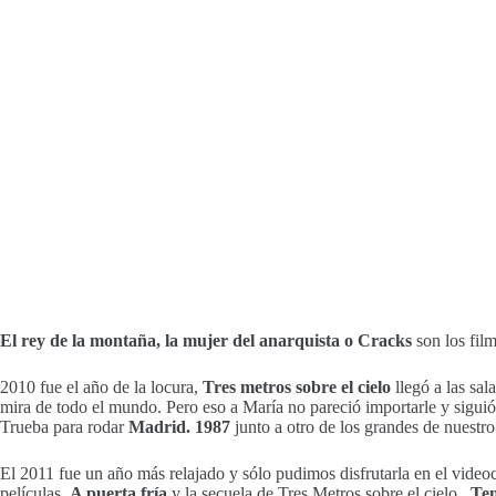
El rey de la montaña, la mujer del anarquista o Cracks
son los fil
2010 fue el año de la locura,
Tres metros sobre el cielo
llegó a las sal
mira de todo el mundo. Pero eso a María no pareció importarle y sigui
Trueba para rodar
Madrid. 1987
junto a otro de los grandes de nuestro
El 2011 fue un año más relajado y sólo pudimos disfrutarla en el videoc
películas,
A puerta fría
y la secuela de Tres Metros sobre el cielo,
Ten