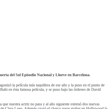
uerta del Sol Episodio Nacional y Llueve en Barcelona.
agonizó la película más taquillera de ese año y la puso en el punto de
Babi en ésta famosa película, y se puso bajo las órdenes de David
 que nuestra actriz no para y al año siguiente estrenó dos nuevas
n de Clara Lago. Además cruzó el charco parar grabar en Hollywood la