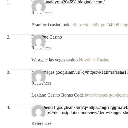
https://junaidyrpn204598.bloginder.com/
References:
Brantford casino poker
https://junaidyrpn204598.blo
Novoline Casino
References:
Westgate las vegas casino
Novoline Casino
http://images.google.am/url?q=https://k1t.kr/rafaelar
References:
Legiano Casino Bonus Code
http://images.google.am
http://clients1.google.mk/url?q=https://mgri-rggru.ru/b
goto=https://de.trustpilot.com/review/der-wikinger-s
References: