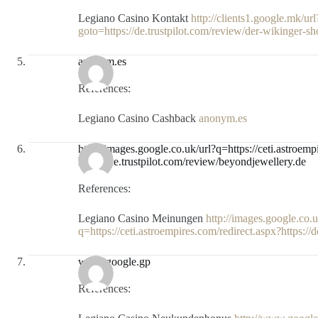
Legiano Casino Kontakt
http://clients1.google.mk/url
goto=https://de.trustpilot.com/review/der-wikinger-s
anonym.es
References:
Legiano Casino Cashback
anonym.es
http://images.google.co.uk/url?q=https://ceti.astroemp
https://de.trustpilot.com/review/beyondjewellery.de
References:
Legiano Casino Meinungen
http://images.google.co.u
q=https://ceti.astroempires.com/redirect.aspx?https://
www.google.gp
References: