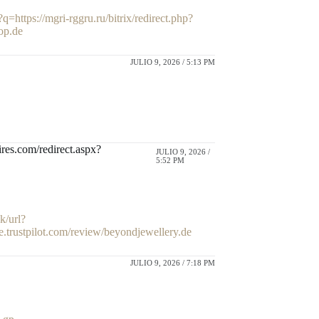
?q=https://mgri-rggru.ru/bitrix/redirect.php?
hop.de
JULIO 9, 2026 / 5:13 PM
ires.com/redirect.aspx?
JULIO 9, 2026 /
5:52 PM
k/url?
de.trustpilot.com/review/beyondjewellery.de
JULIO 9, 2026 / 7:18 PM