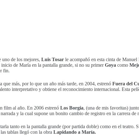
e uno de los mejores,
Luis Tosar
le acompañó en esta cinta de Manuel 
l inicio de María en la pantalla grande, si no su primer
Goya
como
Mejo
 fin.
la que más, por lo que un año más tarde, en 2004, estrenó
Fuera del C
lento interpretativo y obtiene el reconocimiento internacional. Esta pelí
n film al año. En 2006 estrenó
Los Borgia
, (una de mis favoritas) ju
rrada y la cual supone un bonito cambio de registro en la carrera de nu
tarla tanto en la pantalla grande (por partida doble) como en el teatro. 
las tablas llegó con la obra
Lapidando a María.