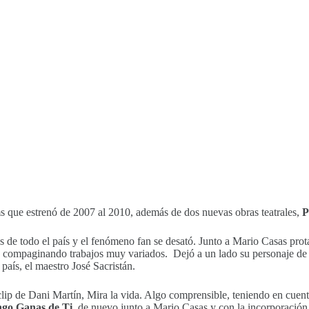
ms que estrenó de 2007 al 2010, además de dos nuevas obras teatrales,
P
as de todo el país y el fenómeno fan se desató. Junto a Mario Casas prot
ó compaginando trabajos muy variados. Dejó a un lado su personaje de 
 país, el maestro José Sacristán.
lip de Dani Martín, Mira la vida. Algo comprensible, teniendo en cuenta
go Ganas de Ti,
de nuevo junto a Mario Casas y con la incorporació