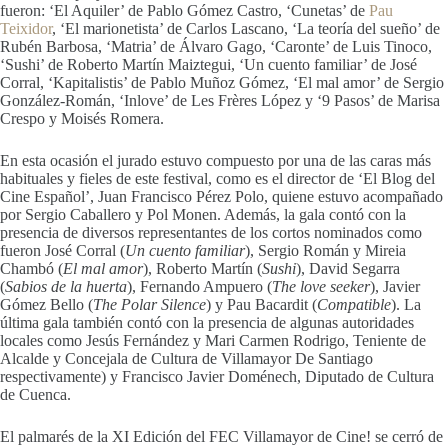
fueron: ‘El Aquiler’ de Pablo Gómez Castro, ‘Cunetas’ de
Pau
Teixidor
, ‘El marionetista’ de Carlos Lascano, ‘La teoría del sueño’ de
Rubén Barbosa, ‘Matria’ de Álvaro Gago, ‘Caronte’ de Luis Tinoco,
‘Sushi’ de Roberto Martín Maiztegui, ‘Un cuento familiar’ de José
Corral, ‘Kapitalistis’ de Pablo Muñoz Gómez, ‘El mal amor’ de Sergio
González-Román, ‘Inlove’ de Les Frères López y ‘9 Pasos’ de Marisa
Crespo y Moisés Romera.
En esta ocasión el jurado estuvo compuesto por una de las caras más
habituales y fieles de este festival, como es el director de ‘El Blog del
Cine Español’, Juan Francisco Pérez Polo, quiene estuvo acompañado
por Sergio Caballero y Pol Monen. Además, la gala contó con la
presencia de diversos representantes de los cortos nominados como
fueron José Corral (
Un cuento familiar
), Sergio Román y Mireia
Chambó (
El mal amor
), Roberto Martín (
Sushi
), David Segarra
(
Sabios de la huerta
), Fernando Ampuero (
The love seeker
), Javier
Gómez Bello (
The Polar Silence
) y Pau Bacardit (
Compatible
). La
última gala también contó con la presencia de algunas autoridades
locales como Jesús Fernández y Mari Carmen Rodrigo, Teniente de
Alcalde y Concejala de Cultura de Villamayor De Santiago
respectivamente) y Francisco Javier Doménech, Diputado de Cultura
de Cuenca.
El palmarés de la XI Edición del FEC Villamayor de Cine! se cerró de