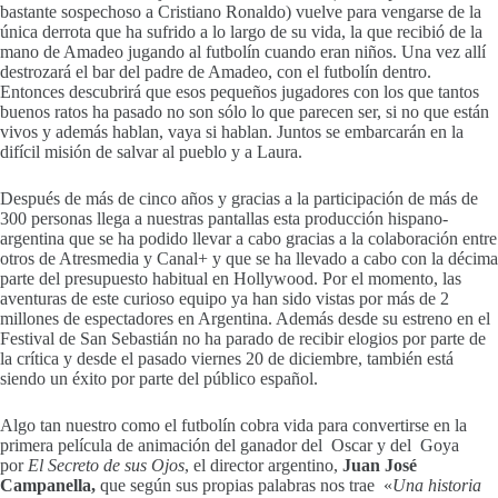
bastante sospechoso a Cristiano Ronaldo) vuelve para vengarse de la
única derrota que ha sufrido a lo largo de su vida, la que recibió de la
mano de Amadeo jugando al futbolín cuando eran niños. Una vez allí
destrozará el bar del padre de Amadeo, con el futbolín dentro.
Entonces descubrirá que esos pequeños jugadores con los que tantos
buenos ratos ha pasado no son sólo lo que parecen ser, si no que están
vivos y además hablan, vaya si hablan. Juntos se embarcarán en la
difícil misión de salvar al pueblo y a Laura.
Después de más de cinco años y gracias a la participación de más de
300 personas llega a nuestras pantallas esta producción hispano-
argentina que se ha podido llevar a cabo gracias a la colaboración entre
otros de Atresmedia y Canal+ y que se ha llevado a cabo con la décima
parte del presupuesto habitual en Hollywood. Por el momento, las
aventuras de este curioso equipo ya han sido vistas por más de 2
millones de espectadores en Argentina. Además desde su estreno en el
Festival de San Sebastián no ha parado de recibir elogios por parte de
la crítica y desde el pasado viernes 20 de diciembre, también está
siendo un éxito por parte del público español.
Algo tan nuestro como el futbolín cobra vida para convertirse en la
primera película de animación del ganador del Oscar y del Goya
por
El Secreto de sus Ojos
, el director argentino,
Juan José
Campanella,
que según sus propias palabras nos trae «
Una historia