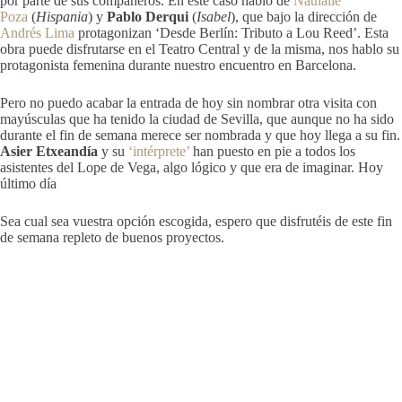
por parte de sus compañeros. En este caso hablo de
Nathalie
Poza
(
Hispania
) y
Pablo Derqui
(
Isabel
), que bajo la dirección de
Andrés Lima
protagonizan ‘Desde Berlín: Tributo a Lou Reed’. Esta
obra puede disfrutarse en el Teatro Central y de la misma, nos hablo su
protagonista femenina durante nuestro encuentro en Barcelona.
Pero no puedo acabar la entrada de hoy sin nombrar otra visita con
mayúsculas que ha tenido la ciudad de Sevilla, que aunque no ha sido
durante el fin de semana merece ser nombrada y que hoy llega a su fin.
Asier Etxeandía
y su
‘intérprete’
han puesto en pie a todos los
asistentes del Lope de Vega, algo lógico y que era de imaginar. Hoy
último día
Sea cual sea vuestra opción escogida, espero que disfrutéis de este fin
de semana repleto de buenos proyectos.