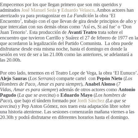
Empecemos por los que llegan primero que son mis queridos y
admirados
José Manuel Seda
y
Eduardo Velasco
. Ambos actores han
aterrizado ya para protagonizar en
La Fundición
la obra ‘El
Encuentro’, trabajo con el que llevan de gira desde principios de año y
que intercalan con sus demás obras como ‘Así es, Si así fue’ o ‘Don
Juan Tenorio’. Esta producción de
Avanti Teatro
trata sobre el
encuentro que tuvieron Carrillo y Suárez el 27 de febrero de 1977 en la
que acordaron la legalización del Partido Comunista. La obra puede
disfrutarse desde esta misma noche, hasta el domingo en donde la
sesión en vez de ser a las 21.00h como las anteriores, se adelantará a
las 20.00h.
Por otro lado, tenemos en el Teatro Lope de Vega, la obra ‘El Eunuco’.
Alejo Sauras
(
Los Serrano
) comparte cartel con
Pepón Nieto
(
Los
Hombres de Paco, Amar es para siempre
),
Anabel Alonso
(
7
Vidas
,
Amar es para siempre
) además de otros actores como
Antonio
Pagudo
(
La que se avecina
) o
Eduardo Mayo
(
Los hombres de
Paco
), que bajo el tándem formado por
Jordi Sánchez
(La que se
avecina
) y Pep Anton Gómez, nos traen esta adaptación libre sobre
una historia ateniense. Las sesiones comenzarán mañana viernes a las
20.30h y podrá disfrutarse en diferentes horarios hasta el domingo.